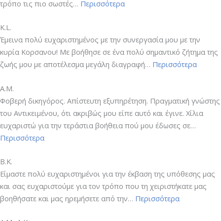
“M.C.”
τρόπο τις πιο σωστές…
Περισσότερα
K.L.
Έμεινα πολύ ευχαριστημένος με την συνεργασία μου με την
κυρία Κορσανου! Με βοήθησε σε ένα πολύ σημαντικό ζήτημα της
“K.L.”
ζωής μου με αποτέλεσμα μεγάλη διαγραφή…
Περισσότερα
Α.Μ.
Φοβερή δικηγόρος. Απίστευτη εξυπηρέτηση. Πραγματική γνώστης
του Αντικειμένου, ότι ακριβώς μου είπε αυτό και έγινε. Χίλια
ευχαριστώ για την τεράστια βοήθεια πού μου έδωσες σε…
“Α.Μ.”
Περισσότερα
Β.Κ.
Είμαστε πολύ ευχαριστημένοι για την έκβαση της υπόθεσης μας
και σας ευχαριστούμε για τον τρόπο που τη χειριστήκατε μας
“Β.Κ.”
βοηθήσατε και μας ηρεμήσετε από την…
Περισσότερα