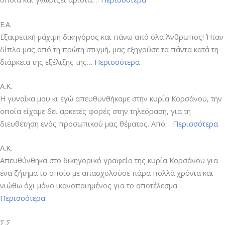
Ε.Α.
Εξαιρετική μάχιμη δικηγόρος και πάνω από όλα Άνθρωπος! Ήταν
δίπλα μας από τη πρώτη στιγμή, μας εξηγούσε τα πάντα κατά τη
“Ε.Α.”
διάρκεια της εξέλιξης της…
Περισσότερα
Α.Κ.
Η γυναίκα μου κι εγώ απευθυνθήκαμε στην κυρία Κορσάνου, την
οποία είχαμε δει αρκετές φορές στην τηλεόραση, για τη
“Α
διευθέτηση ενός προσωπικού μας θέματος. Από…
Περισσότερα
Α.Κ.
Απευθύνθηκα στο δικηγορικό γραφείο της κυρία Κορσάνου για
ένα ζήτημα το οποίο με απασχολούσε πάρα πολλά χρόνια και
νιώθω όχι μόνο ικανοποιημένος για το αποτέλεσμα…
“Α.Κ.”
Περισσότερα
Σ.Σ