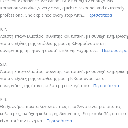
Excellent experience. We cannot rate her highly enough. Ms
Korsanou was always very clear, quick to respond, and extremely
“EFI”
professional. She explained every step with…
Περισσότερα
Κ.Ρ.
Άριστη επαγγελματίας, συνεπής και τυπική, με συνεχή ενημέρωση
για την εξέλιξη της υπόθεσης μου, η Κ.Κορσάνου και η
συνεργάτης της ήταν η σωστή επιλογή. Ευχαριστώ…
Περισσότερα
S.D.
Άριστη επαγγελματίας, συνεπής και τυπική, με συνεχή ενημέρωση
για την εξέλιξη της υπόθεσης μας η Κ.Κορσάνου και οι
“S.D.
συνεργάτες της ήταν η καλύτερη επιλογή που…
Περισσότερα
P.B.
Θα ξεκινήσω πρώτα λέγοντας πως η κα Άννα είναι μία από τις
καλύτερες, αν όχι η καλύτερη, δικηγόρος- διαμεσολαβήτρια που
“P.B.”
είχα ποτέ την τύχη να…
Περισσότερα