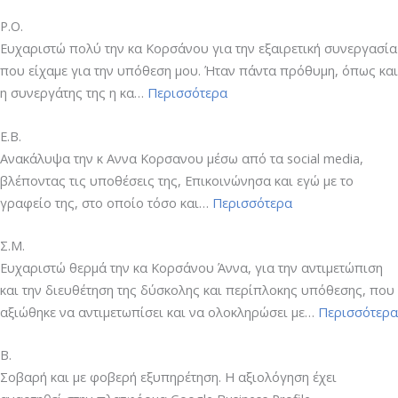
Ρ.Ο.
Ευχαριστώ πολύ την κα Κορσάνου για την εξαιρετική συνεργασία
που είχαμε για την υπόθεση μου. Ήταν πάντα πρόθυμη, όπως και
“Ρ.Ο.”
η συνεργάτης της η κα…
Περισσότερα
E.B.
Ανακάλυψα την κ Αννα Κορσανου μέσω από τα social media,
βλέποντας τις υποθέσεις της, Επικοινώνησα και εγώ με το
“E.B.”
γραφείο της, στο οποίο τόσο και…
Περισσότερα
Σ.Μ.
Ευχαριστώ θερμά την κα Κορσάνου Άννα, για την αντιμετώπιση
και την διευθέτηση της δύσκολης και περίπλοκης υπόθεσης, που
αξιώθηκε να αντιμετωπίσει και να ολοκληρώσει με…
Περισσότερα
Β.
Σοβαρή και με φοβερή εξυπηρέτηση. Η αξιολόγηση έχει