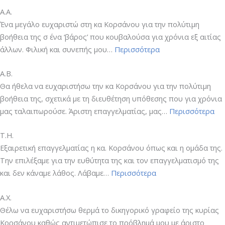
Α.Α.
Ένα μεγάλο ευχαριστώ στη κα Κορσάνου για την πολύτιμη
βοήθεια της σ ένα ‘βάρος’ που κουβαλούσα για χρόνια εξ αιτίας
“Α.Α.”
άλλων. Φιλική και συνεπής μου…
Περισσότερα
A.B.
Θα ήθελα να ευχαριστήσω την κα Κορσάνου για την πολύτιμη
βοήθεια της, σχετικά με τη διευθέτηση υπόθεσης που για χρόνια
“A.
μας ταλαιπωρούσε. Άριστη επαγγελματίας, μας…
Περισσότερα
Τ.Η.
Εξαιρετική επαγγελματίας η κα. Κορσάνου όπως και η ομάδα της.
Την επιλέξαμε για την ευθύτητα της και τον επαγγελματισμό της
“Τ.Η.”
και δεν κάναμε λάθος. Λάβαμε…
Περισσότερα
Α.Χ.
Θέλω να ευχαριστήσω θερμά το δικηγορικό γραφείο της κυρίας
Κορσάνου καθώς αντιμετώπισε το πρόβλημά μου με άριστο