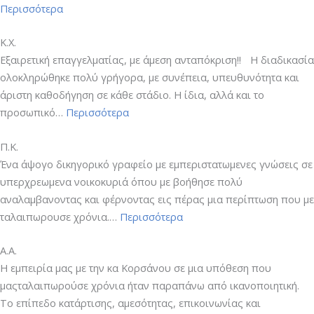
“Α.Δ.”
Περισσότερα
Κ.Χ.
Εξαιρετική επαγγελματίας, με άμεση ανταπόκριση!! Η διαδικασία
ολοκληρώθηκε πολύ γρήγορα, με συνέπεια, υπευθυνότητα και
άριστη καθοδήγηση σε κάθε στάδιο. Η ίδια, αλλά και το
“Κ.Χ.”
προσωπικό…
Περισσότερα
Π.Κ.
Ένα άψογο δικηγορικό γραφείο με εμπεριστατωμενες γνώσεις σε
υπερχρεωμενα νοικοκυριά όπου με βοήθησε πολύ
αναλαμβανοντας και φέρνοντας εις πέρας μια περίπτωση που με
“Π.Κ.”
ταλαιπωρουσε χρόνια.…
Περισσότερα
Α.Α.
Η εμπειρία μας με την κα Κορσάνου σε μια υπόθεση που
μαςταλαιπωρούσε χρόνια ήταν παραπάνω από ικανοποιητική.
Το επίπεδο κατάρτισης, αμεσότητας, επικοινωνίας και