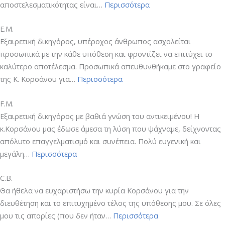
“Α.Α.”
αποστελεσματικότητας είναι…
Περισσότερα
Ε.Μ.
Εξαιρετική δικηγόρος, υπέροχος άνθρωπος ασχολείται
προσωπικά με την κάθε υπόθεση και φροντίζει να επιτύχει το
καλύτερο αποτέλεσμα. Προσωπικά απευθυνθήκαμε στο γραφείο
“Ε.Μ.”
της Κ. Κορσάνου για…
Περισσότερα
F.M.
Εξαιρετική δικηγόρος με βαθιά γνώση του αντικειμένου! Η
κ.Κορσάνου μας έδωσε άμεσα τη λύση που ψάχναμε, δείχνοντας
απόλυτο επαγγελματισμό και συνέπεια. Πολύ ευγενική και
“F.M.”
μεγάλη…
Περισσότερα
C.B.
Θα ήθελα να ευχαριστήσω την κυρία Κορσάνου για την
διευθέτηση και το επιτυχημένο τέλος της υπόθεσης μου. Σε όλες
“C.B.”
μου τις απορίες (που δεν ήταν…
Περισσότερα