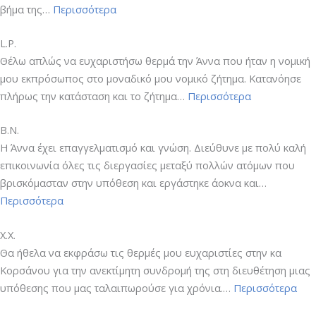
“Α.Μ.”
βήμα της…
Περισσότερα
L.P.
Θέλω απλώς να ευχαριστήσω θερμά την Άννα που ήταν η νομική
μου εκπρόσωπος στο μοναδικό μου νομικό ζήτημα. Κατανόησε
“L.P.”
πλήρως την κατάσταση και το ζήτημα…
Περισσότερα
Β.Ν.
Η Άννα έχει επαγγελματισμό και γνώση. Διεύθυνε με πολύ καλή
επικοινωνία όλες τις διεργασίες μεταξύ πολλών ατόμων που
βρισκόμασταν στην υπόθεση και εργάστηκε άοκνα και…
“Β.Ν.”
Περισσότερα
Χ.Χ.
Θα ήθελα να εκφράσω τις θερμές μου ευχαριστίες στην κα
Κορσάνου για την ανεκτίμητη συνδρομή της στη διευθέτηση μιας
“Χ.Χ.
υπόθεσης που μας ταλαιπωρούσε για χρόνια.…
Περισσότερα