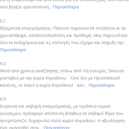
“V.S.”
σου βγαζει εμπιστοσυνη…
Περισσότερα
Ε.C.
Εξαιρετική επαγγελματίας. Πάντοτε παρούσα σε οτιδήποτε κι αν
χρειαστήκαμε, κατατοπιστικότατη και πρόθυμη. Μας παρουσίασε
όλα τα ενδεχόμενα και τις επιλογές που είχαμε και στήριξε την…
“Ε.C.”
Περισσότερα
Κ.Ζ.
Μετά από χρόνια αναζήτησης (πάνω από 10) ευτυχώς. Έκλεισα
ραντεβού με την κυρία Κορσάνου. Όσο δεν με Προστάτευσέ
“Κ.Ζ.”
κανένας, το έκανε η κυρία Κορσάνου! Δεν…
Περισσότερα
Κ.Ρ.
Ευγενική και σοβαρή επαγγελματίας, με τεράστια νομική
γνώση,μου πρόσφερε απίστευτη βοήθεια σε σοβαρό θέμα που
αντιμετώπιζα. Ευχαριστώ πολύ κυρία Κορσάνου. Η αξιολόγηση
“Κ.Ρ.”
έχει αναρτηθεί στην…
Περισσότερα