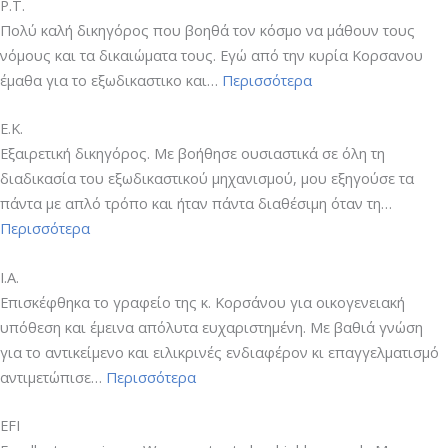
Ρ.Τ.
Πολύ καλή δικηγόρος που βοηθά τον κόσμο να μάθουν τους
νόμους και τα δικαιώματα τους. Εγώ από την κυρία Κορσανου
“Ρ.Τ.”
έμαθα για το εξωδικαστικο και…
Περισσότερα
Ε.Κ.
Εξαιρετική δικηγόρος. Με βοήθησε ουσιαστικά σε όλη τη
διαδικασία του εξωδικαστικού μηχανισμού, μου εξηγούσε τα
πάντα με απλό τρόπο και ήταν πάντα διαθέσιμη όταν τη…
“Ε.Κ.”
Περισσότερα
Ι.Α.
Επισκέφθηκα το γραφείο της κ. Κορσάνου για οικογενειακή
υπόθεση και έμεινα απόλυτα ευχαριστημένη. Με βαθιά γνώση
για το αντικείμενο και ειλικρινές ενδιαφέρον κι επαγγελματισμό
“Ι.Α.”
αντιμετώπισε…
Περισσότερα
EFI