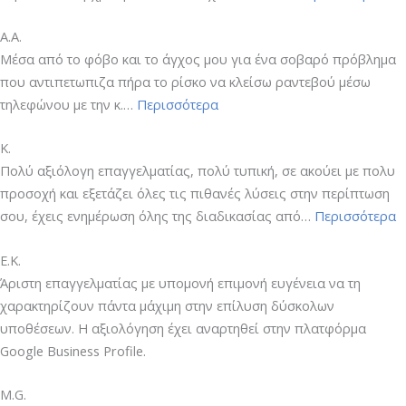
Α.Α.
Μέσα από το φόβο και το άγχος μου για ένα σοβαρό πρόβλημα
που αντιπετωπιζα πήρα το ρίσκο να κλείσω ραντεβού μέσω
“Α.Α.”
τηλεφώνου με την κ.…
Περισσότερα
Κ.
Πολύ αξιόλογη επαγγελματίας, πολύ τυπική, σε ακούει με πολυ
προσοχή και εξετάζει όλες τις πιθανές λύσεις στην περίπτωση
“Κ
σου, έχεις ενημέρωση όλης της διαδικασίας από…
Περισσότερα
E.K.
Άριστη επαγγελματίας με υπομονή επιμονή ευγένεια να τη
χαρακτηρίζουν πάντα μάχιμη στην επίλυση δύσκολων
υποθέσεων. Η αξιολόγηση έχει αναρτηθεί στην πλατφόρμα
Google Business Profile.
M.G.