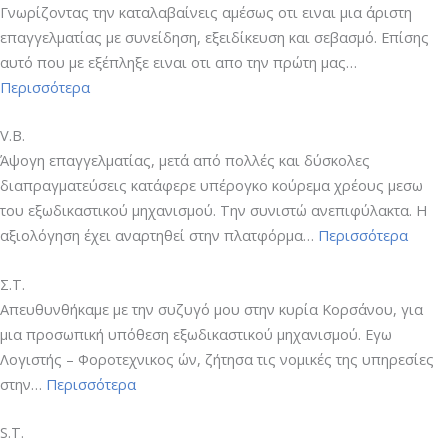
Γνωρίζοντας την καταλαβαίνεις αμέσως οτι ειναι μια άριστη
επαγγελματίας με συνείδηση, εξειδίκευση και σεβασμό. Επίσης
αυτό που με εξέπληξε ειναι οτι απο την πρώτη μας…
“M.G.”
Περισσότερα
V.B.
Άψογη επαγγελματίας, μετά από πολλές και δύσκολες
διαπραγματεύσεις κατάφερε υπέρογκο κούρεμα χρέους μεσω
του εξωδικαστικού μηχανισμού. Την συνιστώ ανεπιφύλακτα. Η
“V.B.”
αξιολόγηση έχει αναρτηθεί στην πλατφόρμα…
Περισσότερα
Σ.Τ.
Aπευθυνθήκαμε με την συζυγό μου στην κυρία Κορσάνου, για
μια προσωπική υπόθεση εξωδικαστικού μηχανισμού. Εγω
Λογιστής – Φοροτεχνικος ών, ζήτησα τις νομικές της υπηρεσίες
“Σ.Τ.”
στην…
Περισσότερα
S.T.