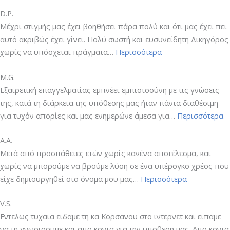
D.P.
Μέχρι στιγμής μας έχει βοηθήσει πάρα πολύ και ότι μας έχει πει
αυτό ακριβώς έχει γίνει. Πολύ σωστή και ευσυνείδητη Δικηγόρος
“D.P.”
χωρίς να υπόσχεται πράγματα…
Περισσότερα
M.G.
Εξαιρετική επαγγελματίας εμπνέει εμπιστοσύνη με τις γνώσεις
της, κατά τη διάρκεια της υπόθεσης μας ήταν πάντα διαθέσιμη
“M
για τυχόν απορίες και μας ενημερώνε άμεσα για…
Περισσότερα
A.A.
Μετά από προσπάθειες ετών χωρίς κανένα αποτέλεσμα, και
χωρίς να μπορούμε να βρούμε λύση σε ένα υπέρογκο χρέος που
“A.A.”
είχε δημιουργηθεί στο όνομα μου μας…
Περισσότερα
V.S.
Εντελως τυχαια ειδαμε τη κα Κορσανου στο ιντερνετ και ειπαμε
να τη γνωρισουμε και απο κοντα για την υποθεση μας. Απο κοντα