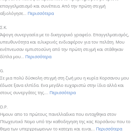
επαγγελματισμό και συνέπεια. Από την πρώτη στιγμή
“Α.Χ.”
αξιολόγησε…
Περισσότερα
Σ.Κ.
Άψογη συνεργασία με το δικηγορικό γραφείο. Επαγγελματισμός,
υπευθυνότητα και ειλικρινές ενδιαφέρον για τον πελάτη. Μου
ενέπνευσαν εμπιστοσύνη από την πρώτη στιγμή και στάθηκαν
“Σ.Κ.”
δίπλα μου…
Περισσότερα
G.
Σε μια πολύ δύσκολη στιγμή στη ζωή μου η κυρία Κορσανου μου
έδωσε ξανα ελπίδα. Ενα μεγάλο ευχαριστώ στην ίδια αλλά και
“G.”
στους συνεργάτες της.…
Περισσότερα
D.P.
Hμουν απο το πρώτους πανελλαδικα που ενταχθηκα στον
Πτωχευτικό Νομο υπό την καθοδηγηση της κας Κορσάνου που το
“D.P.
θεμα των υπερχρεωμενων το κατεχει και ειναι…
Περισσότερα