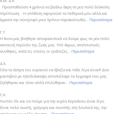
Α.Μ.-Δ.Κ.
Προσπαθούσα 4 χρόνια να βγάλω άκρη σε μια πολύ δύσκολη
περίπτωση.. Η υπόθεση αφορούσε τα πεθερικά μου αλλά και
“
έμμεσα την σύντροφό μου! Χρόνια παρακολουθώ…
Περισσότερα
Δ
Γ.Τ.
Η Άννα μας βοήθησε αποφασιστικά να δούμε φως σε μία πολύ
σκοτεινή περίοδο της ζωής μας. Υπό άκρως απελπιστικές
“Γ.Τ.”
συνθήκες, κατά τις οποίες οι τράπεζες…
Περισσότερα
Δ.Χ.
Όλα τα άστρα του ουρανού να έβαζα και πάλι λίγα είναι!!! Δύο
ραντεβού με τηλεδιάσκεψη αποστείλαμε τα έγγραφα που μας
“Δ.Χ.”
ζητήθηκαν και τόσο απλά επιλύθηκαν…
Περισσότερα
C.K.
Λοιπόν ότι και να πούμε για την κυρία Κορσάνου είναι λίγο.
Είναι πολύ σωστή, γρήγορη και συνεπής στη δουλειά της, την
“C.K.”
οποία και γνωρίζει άριστα.…
Περισσότερα