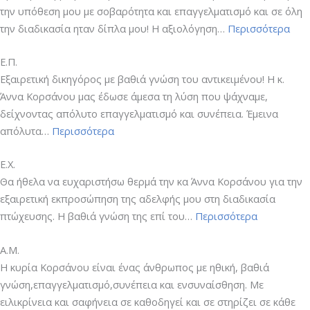
την υπόθεση μου με σοβαρότητα και επαγγελματισμό και σε όλη
“A.P.
την διαδικασία ηταν δίπλα μου! Η αξιολόγηση…
Περισσότερα
Ε.Π.
Εξαιρετική δικηγόρος με βαθιά γνώση του αντικειμένου! Η κ.
Άννα Κορσάνου μας έδωσε άμεσα τη λύση που ψάχναμε,
δείχνοντας απόλυτο επαγγελματισμό και συνέπεια. Έμεινα
“Ε.Π.”
απόλυτα…
Περισσότερα
Ε.Χ.
Θα ήθελα να ευχαριστήσω θερμά την κα Άννα Κορσάνου για την
εξαιρετική εκπροσώπηση της αδελφής μου στη διαδικασία
“Ε.Χ.”
πτώχευσης. Η βαθιά γνώση της επί του…
Περισσότερα
Α.Μ.
Η κυρία Κορσάνου είναι ένας άνθρωπος με ηθική, βαθιά
γνώση,επαγγελματισμό,συνέπεια και ενσυναίσθηση. Με
ειλικρίνεια και σαφήνεια σε καθοδηγεί και σε στηρίζει σε κάθε