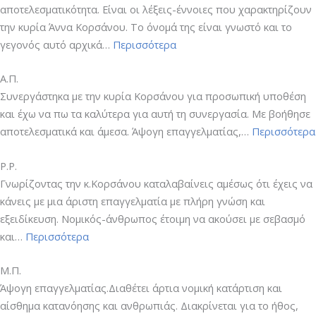
αποτελεσματικότητα. Είναι οι λέξεις-έννοιες που χαρακτηρίζουν
την κυρία Άννα Κορσάνου. Το όνομά της είναι γνωστό και το
“T.”
γεγονός αυτό αρχικά…
Περισσότερα
Α.Π.
Συνεργάστηκα με την κυρία Κορσάνου για προσωπική υποθέση
και έχω να πω τα καλύτερα για αυτή τη συνεργασία. Με βοήθησε
αποτελεσματικά και άμεσα. Άψογη επαγγελματίας,…
Περισσότερα
Ρ.Ρ.
Γνωρίζοντας την κ.Κορσάνου καταλαβαίνεις αμέσως ότι έχεις να
κάνεις με μια άριστη επαγγελματία με πλήρη γνώση και
εξειδίκευση. Νομικός-άνθρωπος έτοιμη να ακούσει με σεβασμό
“Ρ.Ρ.”
και…
Περισσότερα
Μ.Π.
Άψογη επαγγελματίας.Διαθέτει άρτια νομική κατάρτιση και
αίσθημα κατανόησης και ανθρωπιάς. Διακρίνεται για το ήθος,