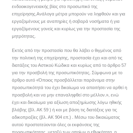
ενδοοικογενειακής βίας στο προσωπικό της
επιχείρησης.Ανάλογα μέτρα μπορούν να ληφθούν και για
εργαζομένους με αναπηρίες ή σοβαρά νοσήματα ή για
εργαζόμενους γονείς και κυρίως για την προστασία της
μητρότητας.
Εκτός από την προστασία που θα λάβει ο θιγμένος από
την πολιτική της επιχείρησης, προστασία έχει και από τις
διατάξεις του Αστικού Κώδικα και κυρίως από το άρθρο 57
για την προσβολή της προσωπικότητας. Σύμφωνα με το
άρθρο αυτό «Όποιος προσβάλλεται παράνομα στην
προσωπικότητά του έχει δικαίωμα να απαιτήσει να αρθεί η
προσβολή και να μην επαναληφθεί στο μέλλον.», ενώ
έχει και δικαίωμα για αξίωση αποζημίωσης λόγω ηθικής
βλάβης (βλ. ΑΚ 59 ) ή και με βάση τις διατάξεις για τις
αδικοπραξίες (βλ. ΑΚ 904 επ.) . Μέσω του δικαιώματος
αυτού προστατεύονται όλες οι εκφάνσεις της
προσωπικότητας, μεταξύ των οποίων η εθνικότητα, η