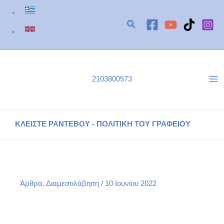
Μετάβαση
στο
περιεχόμενο
2103800573
ΚΛΕΙΣΤΕ ΡΑΝΤΕΒΟΥ - ΠΟΛΙΤΙΚΗ ΤΟΥ ΓΡΑΦΕΙΟΥ
Καταπολέμηση της βίας στον εργασιακό χώρο
Αρχική
Διαμεσολάβηση
Καταπολέμηση της βίας στον εργασιακό χώρο
Άρθρα
,
Διαμεσολάβηση
/
10 Ιουνίου 2022