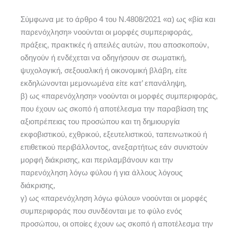
Σύμφωνα με το άρθρο 4 του Ν.4808/2021 «α) ως «βία και
παρενόχληση» νοούνται οι μορφές συμπεριφοράς,
πράξεις, πρακτικές ή απειλές αυτών, που αποσκοπούν,
οδηγούν ή ενδέχεται να οδηγήσουν σε σωματική,
ψυχολογική, σεξουαλική ή οικονομική βλάβη, είτε
εκδηλώνονται μεμονωμένα είτε κατ’ επανάληψη,
β) ως «παρενόχληση» νοούνται οι μορφές συμπεριφοράς,
που έχουν ως σκοπό ή αποτέλεσμα την παραβίαση της
αξιοπρέπειας του προσώπου και τη δημιουργία
εκφοβιστικού, εχθρικού, εξευτελιστικού, ταπεινωτικού ή
επιθετικού περιβάλλοντος, ανεξαρτήτως εάν συνιστούν
μορφή διάκρισης, και περιλαμβάνουν και την
παρενόχληση λόγω φύλου ή για άλλους λόγους
διάκρισης,
γ) ως «παρενόχληση λόγω φύλου» νοούνται οι μορφές
συμπεριφοράς που συνδέονται με το φύλο ενός
προσώπου, οι οποίες έχουν ως σκοπό ή αποτέλεσμα την