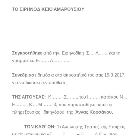
ΤΟ ΕΙΡΗΝΟΔΙΚΕΙΟ ΑΜΑΡΟΥΣΙΟΥ
Συγκροτήθηκε
από την Ειρηνοδίκη Σ…. Λ…… και τη
γραμματέα Ε……. Α………..
Συνεδρίασε
δημόσια στο ακροατήριό του στις 15-3-2017,
για να δικάσει την υπόθεση:
ΤΗΣ ΑΙΤΟΥΣΑΣ:
Κ…….. Σ……., του Ι……., κατοίκου Ν…
Ε…….., Θ… Μ……. 3, που παραστάθηκε μετά της
πληρεξουσίας δικηγόρου της
Άννας Κορσάνου.
ΤΩΝ ΚΑΘ’ ΩΝ:
1) Ανώνυμης Τραπεζικής Εταιρίας
με την επωνυμία «Τ…… Ε……. – Ε……. A.E.», που