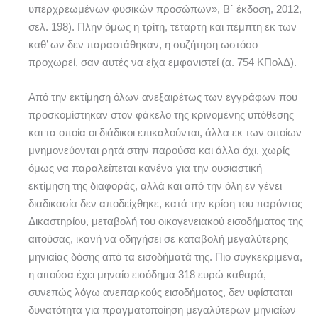
υπερχρεωμένων φυσικών προσώπων», Β΄ έκδοση, 2012,
σελ. 198). Πλην όμως η τρίτη, τέταρτη και πέμπτη εκ των
καθ’ ων δεν παραστάθηκαν, η συζήτηση ωστόσο
προχωρεί, σαν αυτές να είχα εμφανιστεί (α. 754 ΚΠολΔ).
Από την εκτίμηση όλων ανεξαιρέτως των εγγράφων που
προσκομίστηκαν στον φάκελο της κρινομένης υπόθεσης
και τα οποία οι διάδικοι επικαλούνται, άλλα εκ των οποίων
μνημονεύονται ρητά στην παρούσα και άλλα όχι, χωρίς
όμως να παραλείπεται κανένα για την ουσιαστική
εκτίμηση της διαφοράς, αλλά και από την όλη εν γένει
διαδικασία δεν αποδείχθηκε, κατά την κρίση του παρόντος
Δικαστηρίου, μεταβολή του οικογενειακού εισοδήματος της
αιτούσας, ικανή να οδηγήσει σε καταβολή μεγαλύτερης
μηνιαίας δόσης από τα εισοδήματά της. Πιο συγκεκριμένα,
η αιτούσα έχει μηναίο εισόδημα 318 ευρώ καθαρά,
συνεπώς λόγω ανεπαρκούς εισοδήματος, δεν υφίσταται
δυνατότητα για πραγματοποίηση μεγαλύτερων μηνιαίων