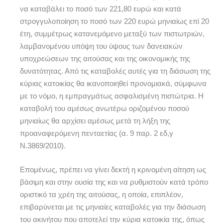
να καταβάλει το ποσό των 221,80 ευρώ και κατά
στρογγυλοποίηση το ποσό των 220 ευρώ μηνιαίως επί 20
έτη, συμμέτρως κατανεμόμενο μεταξύ των πιστωτριών,
λαμβανομένου υπόψη του ύψους των δανειακών
υποχρεώσεων της αιτούσας και της οικονομικής της
δυνατότητας. Από τις καταβολές αυτές για τη διάσωση της
κύριας κατοικίας θα ικανοποιηθεί προνομιακά, σύμφωνα
με το νόμο, η εμπραγμάτως ασφαλισμένη πιστώτρια. Η
καταβολή του αμέσως ανωτέρω οριζομένου ποσού
μηνιαίως θα αρχίσει αμέσως μετά τη λήξη της
προαναφερόμενη πενταετίας (α. 9 παρ. 2 εδ,γ
Ν.3869/2010).
Επομένως, πρέπει να γίνει δεκτή η κρινομένη αίτηση ως
βάσιμη και στην ουσία της και να ρυθμιστούν κατά τρόπο
οριστικό τα χρέη της αιτούσας, η οποία, επιπλέον,
επιβαρύνεται με τις μηνιαίες καταβολές για την διάσωση
του ακινήτου που αποτελεί την κύρια κατοικία της, όπως