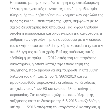
Η αιτούσα, με την κρινομένη αίτησή της, επικαλούμενη
έλλειψη πτωχευτικής ικανότητας και νόμιμη αδυναμία
πληρωμής των ληξιπρόθεσμων χρηματικών οφειλών της
προς τις καθ’ ων πιστώτριές της, ζητεί, σύμφωνα με το
σχέδιο διευθέτησης που υποβάλλει, και αφού ληφθούν
υπόψη η περιουσιακή και οικογενειακή της κατάσταση, τη
ρύθμιση των οφειλών της, σε συνδυασμό με την διάσωση
του ακινήτου που αποτελεί την κύρια κατοικία της, και την
απαλλαγή της από τα χρέη. Επί της αιτήσεως αυτής
εξεδόθη η με αριθμ. …/2012 απόφαση του παρόντος
Δικαστηρίου, η οποία διέταξε την επανάληψη της
συζήτησης, προκειμένου να συμπληρωθεί η υπεύθυνη
δήλωση του α.4 παρ. 2 του Ν. 3869/2010 και να
προσκομισθούν φορολογικές δηλώσεις και δηλώσεις
στοιχείων ακινήτων Ε9 και ενιαίου τέλους ακίνητης
περιουσίας. Στη συνέχεια, εχώρησε επανάληψη της
συζήτησης κατά τη δικάσιμο της 6-5-2015 και εξεδόθη η
υπ’ αρ. …./2015 απόφαση του παρόντος Δικαστηρίου, η