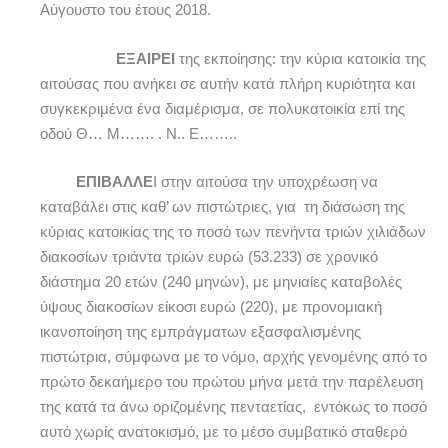
Αύγουστο του έτους 2018.
ΕΞΑΙΡΕΙ
της εκποίησης: την κύρια κατοικία της
αιτούσας που ανήκει σε αυτήν κατά πλήρη κυριότητα και
συγκεκριμένα ένα διαμέρισμα, σε πολυκατοικία επί της
οδού Θ… Μ……. . Ν.. Ε……..
ΕΠΙΒΑΛΛΕ
Ι στην αιτούσα την υποχρέωση να
καταβάλει στις καθ’ ων πιστώτριες, για τη διάσωση της
κύριας κατοικίας της το ποσό των πενήντα τριών χιλιάδων
διακοσίων τριάντα τριών ευρώ (53.233) σε χρονικό
διάστημα 20 ετών (240 μηνών), με μηνιαίες καταβολές
ύψους διακοσίων είκοσι ευρώ (220), με προνομιακή
ικανοποίηση της εμπράγματων εξασφαλισμένης
πιστώτρια, σύμφωνα με το νόμο, αρχής γενομένης από το
πρώτο δεκαήμερο του πρώτου μήνα μετά την παρέλευση
της κατά τα άνω οριζομένης πενταετίας, εντόκως το ποσό
αυτό χωρίς ανατοκισμό, με το μέσο συμβατικό σταθερό