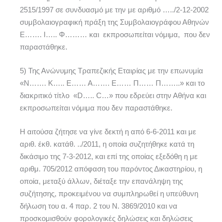
2515/1997 σε συνδυασμό με την με αριθμό …../2-12-2002
συμβολαιογραφική πράξη της Συμβολαιογράφου Αθηνών
Ε……. Ι….. Φ……… και εκπροσωπείται νόμιμα, που δεν
παραστάθηκε.
5) Της Ανώνυμης Τραπεζικής Εταιρίας με την επωνυμία
«Ν……. Κ….. Ε…… Α……. Ε…… Π…… Π……..» και το
διακριτικό τίτλο «D….. C…» που εδρεύει στην Αθήνα και
εκπροσωπείται νόμιμα που δεν παραστάθηκε.
Η αιτούσα ζήτησε να γίνε δεκτή η από 6-6-2011 και με
αριθ. έκθ. κατάθ. ../2011, η οποία συζητήθηκε κατά τη
δικάσιμο της 7-3-2012, και επί της οποίας εξεδόθη η με
αριθμ. 705/2012 απόφαση του παρόντος Δικαστηρίου, η
οποία, μεταξύ άλλων, διέταξε την επανάληψη της
συζήτησης, προκειμένου να συμπληρωθεί η υπεύθυνη
δήλωση του α. 4 παρ. 2 του Ν. 3869/2010 και να
προσκομισθούν φορολογικές δηλώσεις και δηλώσεις