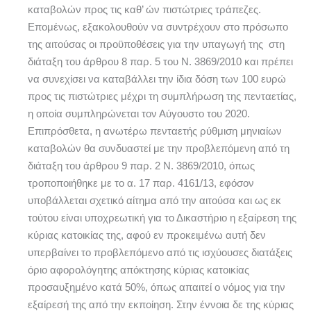
καταβολών προς τις καθ’ ών πιστώτριες τράπεζες.
Επομένως, εξακολουθούν να συντρέχουν στο πρόσωπο
της αιτούσας οι προϋποθέσεις για την υπαγωγή της στη
διάταξη του άρθρου 8 παρ. 5 του Ν. 3869/2010 και πρέπει
να συνεχίσει να καταβάλλει την ίδια δόση των 100 ευρώ
προς τις πιστώτριες μέχρι τη συμπλήρωση της πενταετίας,
η οποία συμπληρώνεται τον Αύγουστο του 2020.
Επιπρόσθετα, η ανωτέρω πενταετής ρύθμιση μηνιαίων
καταβολών θα συνδυαστεί με την προβλεπόμενη από τη
διάταξη του άρθρου 9 παρ. 2 Ν. 3869/2010, όπως
τροποποιήθηκε με το α. 17 παρ. 4161/13, εφόσον
υποβάλλεται σχετικό αίτημα από την αιτούσα και ως εκ
τούτου είναι υποχρεωτική για το Δικαστήριο η εξαίρεση της
κύριας κατοικίας της, αφού εν προκειμένω αυτή δεν
υπερβαίνει το προβλεπόμενο από τις ισχύουσες διατάξεις
όριο αφορολόγητης απόκτησης κύριας κατοικίας
προσαυξημένο κατά 50%, όπως απαιτεί ο νόμος για την
εξαίρεσή της από την εκποίηση. Στην έννοια δε της κύριας