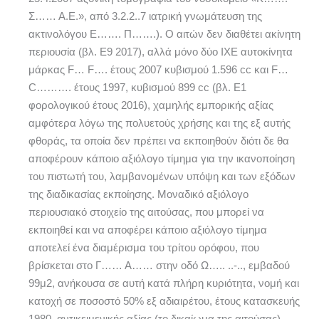
Σ…… Α.Ε.», από 3.2.2..7 ιατρική γνωμάτευση της
ακτινολόγου Ε……. Π…….). Ο αιτών δεν διαθέτει ακίνητη
περιουσία (βλ. Ε9 2017), αλλά μόνο δύο ΙΧΕ αυτοκίνητα
μάρκας F… F…. έτους 2007 κυβισμού 1.596 cc και F…
C………. έτους 1997, κυβισμού 899 cc (βλ. Ε1
φορολογικού έτους 2016), χαμηλής εμπορικής αξίας
αμφότερα λόγω της πολυετούς χρήσης και της εξ αυτής
φθοράς, τα οποία δεν πρέπει να εκποιηθούν διότι δε θα
αποφέρουν κάποιο αξιόλογο τίμημα για την ικανοποίηση
του πιστωτή του, λαμβανομένων υπόψη και των εξόδων
της διαδικασίας εκποίησης. Μοναδικό αξιόλογο
περιουσιακό στοιχείο της αιτούσας, που μπορεί να
εκποιηθεί και να αποφέρει κάποιο αξιόλογο τίμημα
αποτελεί ένα διαμέρισμα του τρίτου ορόφου, που
βρίσκεται στο Γ…… Α…… στην οδό Ω….. ..-.., εμβαδού
99μ2, ανήκουσα σε αυτή κατά πλήρη κυριότητα, νομή και
κατοχή σε ποσοστό 50% εξ αδιαιρέτου, έτους κατασκευής