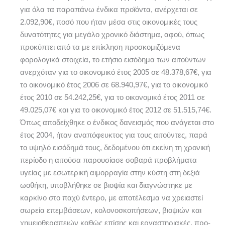
για όλα τα παραπάνω ένδικα προϊόντα, ανέρχεται σε
2.092,90€, ποσό που ήταν μέσα στις οικονομικές τους
δυνατότητες για μεγάλο χρονικό διάστημα, αφού, όπως
προκύπτει από τα με επίκληση προσκομιζόμενα
φορολογικά στοιχεία, το ετήσιο εισόδημα των αιτούντων
ανερχόταν για το οικονομικό έτος 2005 σε 48.378,67€, για
το οικονομικό έτος 2006 σε 68.940,97€, για το οικονομικό
έτος 2010 σε 54.242,25€, για το οικονομικό έτος 2011 σε
49.025,07€ και για το οικονομικό έτος 2012 σε 51.515,74€.
Όπως αποδείχθηκε ο ένδικος δανεισμός που ανάγεται στο
έτος 2004, ήταν αναπόφευκτος για τους αιτούντες, παρά
το υψηλό εισόδημά τους, δεδομένου ότι εκείνη τη χρονική
περίοδο η αιτούσα παρουσίασε σοβαρά προβλήματα
υγείας με εσωτερική αιμορραγία στην κύστη στη δεξιά
ωοθήκη, υποβλήθηκε σε βιοψία και διαγνώστηκε με
καρκίνο στο παχύ έντερο, με αποτέλεσμα να χρειαστεί
σωρεία επεμβάσεων, κολονοσκοπήσεων, βιοψιών και
χημειοθεραπειών καθώς επίσης και εργαστηριακές, προ-