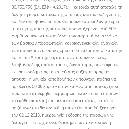
1980, αντικειμενικής αξίας (το δικαίωμα της αιτούσας)
36.753,75€ (βλ. ΕΝΦΙΑ 2017). Η κατοικία αυτή αποτελεί τη
δυνητική κύρια κατοικία της αιτούσας και του συζύγου της
και δεν υπερβαίνει το προβλεπόμενο αφορολόγητο όριο
απόκτησης πρώτης κατοικίας προσαυξημένο κατά 50%.
Λαμβανομένων υπόψη όλων των παραπάνω, αλλά και
των βασικών προσωπικών και οικογενειακών αναγκών
των αιτούντων, οι οποίες οριακά θα καλύπτονται κατά την
κρίση του Δικαστηρίου, από το εναπομένον ποσό,
λαμβανομένης υπόψη και της δυνατότητας συνεισφοράς
εκ του εισοδήματος του αιτούντος συζύγου προς την
αιτούσα, η μηνιαία καταβολή των αιτούντων πρέπει να
ορισθεί σε 50,00 ευρώ για τον καθένα από αυτούς, (που
πρέπει να διανεμηθεί συμμέτρως μεταξύ των πιστωτών
του κάθε αιτούντα) επί πενταετία και ατόκως, κατά τα
οριζόμενα στο διατακτικό, η οποία (πενταετία) ξεκίνησε
την 02.12.2013, ημερομηνία έκδοσης της προσωρινής
διαταγής. Για το χρονικό διάστημα των πέντε ετών η