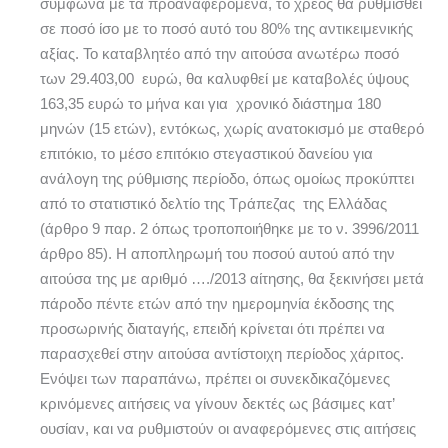
σύμφωνα με τα προαναφερόμενα, το χρέος θα ρυθμισθεί
σε ποσό ίσο με το ποσό αυτό του 80% της αντικειμενικής
αξίας. Το καταβλητέο από την αιτούσα ανωτέρω ποσό
των 29.403,00 ευρώ, θα καλυφθεί με καταβολές ύψους
163,35 ευρώ το μήνα και για χρονικό διάστημα 180
μηνών (15 ετών), εντόκως, χωρίς ανατοκισμό με σταθερό
επιτόκιο, το μέσο επιτόκιο στεγαστικού δανείου για
ανάλογη της ρύθμισης περίοδο, όπως ομοίως προκύπτει
από το στατιστικό δελτίο της Τράπεζας της Ελλάδας
(άρθρο 9 παρ. 2 όπως τροποποιήθηκε με το ν. 3996/2011
άρθρο 85). Η αποπληρωμή του ποσού αυτού από την
αιτούσα της με αριθμό …./2013 αίτησης, θα ξεκινήσει μετά
πάροδο πέντε ετών από την ημερομηνία έκδοσης της
προσωρινής διαταγής, επειδή κρίνεται ότι πρέπει να
παρασχεθεί στην αιτούσα αντίστοιχη περίοδος χάριτος.
Ενόψει των παραπάνω, πρέπει οι συνεκδικαζόμενες
κρινόμενες αιτήσεις να γίνουν δεκτές ως βάσιμες κατ’
ουσίαν, και να ρυθμιστούν οι αναφερόμενες στις αιτήσεις