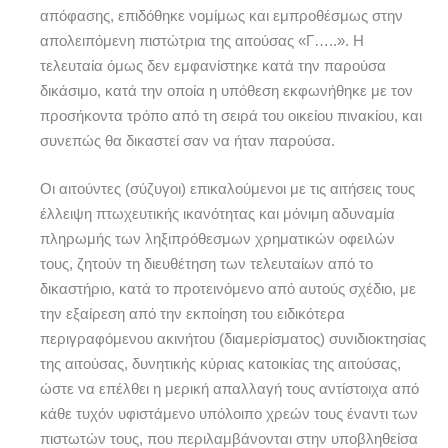
απόφασης, επιδόθηκε νομίμως και εμπροθέσμως στην
απολειπόμενη πιστώτρια της αιτούσας «Γ…..». Η
τελευταία όμως δεν εμφανίστηκε κατά την παρούσα
δικάσιμο, κατά την οποία η υπόθεση εκφωνήθηκε με τον
προσήκοντα τρόπο από τη σειρά του οικείου πινακίου, και
συνεπώς θα δικαστεί σαν να ήταν παρούσα.
Οι αιτούντες (σύζυγοι) επικαλούμενοι με τις αιτήσεις τους
έλλειψη πτωχευτικής ικανότητας και μόνιμη αδυναμία
πληρωμής των ληξιπρόθεσμων χρηματικών οφειλών
τους, ζητούν τη διευθέτηση των τελευταίων από το
δικαστήριο, κατά το προτεινόμενο από αυτούς σχέδιο, με
την εξαίρεση από την εκποίηση του ειδικότερα
περιγραφόμενου ακινήτου (διαμερίσματος) συνιδιοκτησίας
της αιτούσας, δυνητικής κύριας κατοικίας της αιτούσας,
ώστε να επέλθει η μερική απαλλαγή τους αντίστοιχα από
κάθε τυχόν υφιστάμενο υπόλοιπο χρεών τους έναντι των
πιστωτών τους, που περιλαμβάνονται στην υποβληθείσα