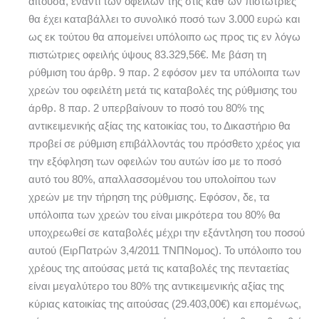
αιτούσα, έναντι των οφειλών της στις καθ’ ων πιστώτριες
θα έχει καταβάλλει το συνολικό ποσό των 3.000 ευρώ και
ως εκ τούτου θα απομείνει υπόλοιπο ως προς τις εν λόγω
πιστώτριες οφειλής ύψους 83.329,56€. Με βάση τη
ρύθμιση του άρθρ. 9 παρ. 2 εφόσον μεν τα υπόλοιπα των
χρεών του οφειλέτη μετά τις καταβολές της ρύθμισης του
άρθρ. 8 παρ. 2 υπερβαίνουν το ποσό του 80% της
αντικειμενικής αξίας της κατοικίας του, το Δικαστήριο θα
προβεί σε ρύθμιση επιβάλλοντάς του πρόσθετο χρέος για
την εξόφληση των οφειλών του αυτών ίσο με το ποσό
αυτό του 80%, απαλλασσομένου του υπολοίπου των
χρεών με την τήρηση της ρύθμισης. Εφόσον, δε, τα
υπόλοιπα των χρεών του είναι μικρότερα του 80% θα
υποχρεωθεί σε καταβολές μέχρι την εξάντληση του ποσού
αυτού (ΕιρΠατρών 3,4/2011 ΤΝΠΝομoς). Το υπόλοιπο του
χρέους της αιτούσας μετά τις καταβολές της πενταετίας
είναι μεγαλύτερο του 80% της αντικειμενικής αξίας της
κύριας κατοικίας της αιτούσας (29.403,00€) και επομένως,