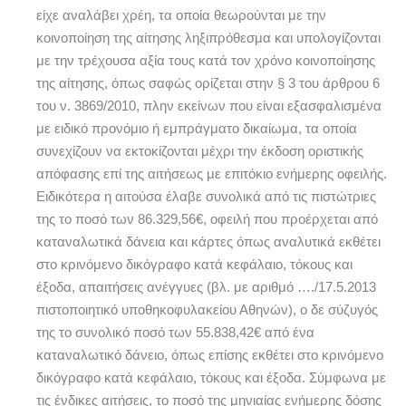
είχε αναλάβει χρέη, τα οποία θεωρούνται με την
κοινοποίηση της αίτησης ληξιπρόθεσμα και υπολογίζονται
με την τρέχουσα αξία τους κατά τον χρόνο κοινοποίησης
της αίτησης, όπως σαφώς ορίζεται στην § 3 του άρθρου 6
του ν. 3869/2010, πλην εκείνων που είναι εξασφαλισμένα
με ειδικό προνόμιο ή εμπράγματο δικαίωμα, τα οποία
συνεχίζουν να εκτοκίζονται μέχρι την έκδοση οριστικής
απόφασης επί της αιτήσεως με επιτόκιο ενήμερης οφειλής.
Ειδικότερα η αιτούσα έλαβε συνολικά από τις πιστώτριες
της το ποσό των 86.329,56€, οφειλή που προέρχεται από
καταναλωτικά δάνεια και κάρτες όπως αναλυτικά εκθέτει
στο κρινόμενο δικόγραφο κατά κεφάλαιο, τόκους και
έξοδα, απαιτήσεις ανέγγυες (βλ. με αριθμό …./17.5.2013
πιστοποιητικό υποθηκοφυλακείου Αθηνών), ο δε σύζυγός
της το συνολικό ποσό των 55.838,42€ από ένα
καταναλωτικό δάνειο, όπως επίσης εκθέτει στο κρινόμενο
δικόγραφο κατά κεφάλαιο, τόκους και έξοδα. Σύμφωνα με
τις ένδικες αιτήσεις, το ποσό της μηνιαίας ενήμερης δόσης