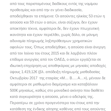
από τους παρισταμένους διαδίκους εντός της νομίμου
προθεσμίας και από την εν γένει διαδικασία,
αποδείχθηκαν τα επόμενα: Οι αιτούντες ηλικίας 53 ετών η
αιτούσα και 59 ετών ο αιτών, είναι σύζυγοι, δεν έχουν
αποκτήσει τέκνα, αμφότεροι δε, δεν έχουν πτωχευτική
ικανότητα και έχουν περιέλθει, χωρίς δόλο, σε μόνιμη
αδυναμία πληρωμής ληξιπρόθεσμων χρηματικών
οφειλών τους. Όπως αποδείχθηκε, η αιτούσα είναι άνεργη
από τον Ιούνιο του έτους 2015 και δε λαμβάνει πλέον
επίδομα ανεργίας από τον ΟΑΕΔ, ο αιτών εργάζεται σε
ιδιωτική επιχείρηση ως αποθηκάριος με μηνιαίες αποδοχές
ύψους 1.419,12€ (βλ. απόδειξη πληρωμής μισθοδοσίας
Οκτωβρίου 2017 της εταιρίας «Μ… Β…. Α…»), μένουν δε
αμφότεροι σε μισθωμένο διαμέρισμα και καταβάλουν
500€ μηνιαίως, καθώς στο μοναδικό ακίνητο που διαθέτει
κατά συγκυριότητα η αιτούσα, μένει ο αδελφός της.
Περαιτέρω σε χρόνο προγενέστερο του έτους από την
κατάθεση της ένδικης αίτησης καθένας από τους αιτούντες