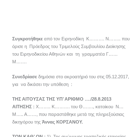
Συγκροτήθηκε
από τον Ειρηνοδίκη Κ………. Ν…….. που
όρισε η Πρόεδρος του Τριμελούς Συμβουλίου Διοίκησης
του Ειρηνοδικείου Αθηνών και τη γραμματέα Γ……
Μ…….
Συνεδρίασε
δημόσια στο ακροατήριό του στις 05.12.2017,
για να δικάσει την υπόθεση :
ΤΗΣ ΑΙΤΟΥΣΑΣ ΤΗΣ ΥΠ’ ΑΡΙΘΜΟ …./28.8.2013
ΑΙΤΗΣΗΣ :
Χ…….. Κ………. του Θ……., κατοίκου Ν…
Μ….. Α……, που παραστάθηκε μετά της πληρεξούσιας
δικηγόρου της
Άννας ΚΟΡΣΑΝΟΥ.
ΤΩΝ ΚΑΘ’ ΩΝ :
1) Της ανώνυμης τραπεζικής εταιρείας