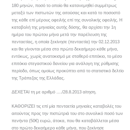
180 μηνών, ποσό το οποίο θα κατανεμηθεί συμμέτρως
μεταξύ των πιστωτών της αιτούσας και κατά το ποσοστό
της κάθε επί μέρους οφειλής επί της συνολικής οφειλής. Η
καταβολή της μηνιαίας αυτής δόσης, θα αρχίσει την 1η
ημέρα του πρώτου μήνα μετά την παρέλευση της
πενταετίας, η οποία ξεκίνησε (πενταετία) την 02.12.2013
και θα γίνονται μέσα στο πρώτο δεκαήμερο κάθε μήνα,
εντόκως, χωρίς ανατοκισμό με σταθερό επιτόκιο, το μέσο
επιτόκιο στεγαστικού δανείου για ανάλογη της ρύθμισης
περίοδο, όπως ομοίως προκύπτει από το στατιστικό δελτίο
της Τράπεζας της Ελλάδας.
ΔΕΧΕΤΑΙ τη με αριθμό …./28.8.2013 αίτηση.
ΚΑΘΟΡΙΖΕΙ τις επί μία πενταετία μηνιαίες καταβολές του
αιτούντος προς την πιστώτριά του στο συνολικό ποσό των
πενήντα (50€) ευρώ, άτοκα, που θα καταβάλλεται μέσα
στο πρώτο δεκαήμερο κάθε μήνα, που ξεκίνησε