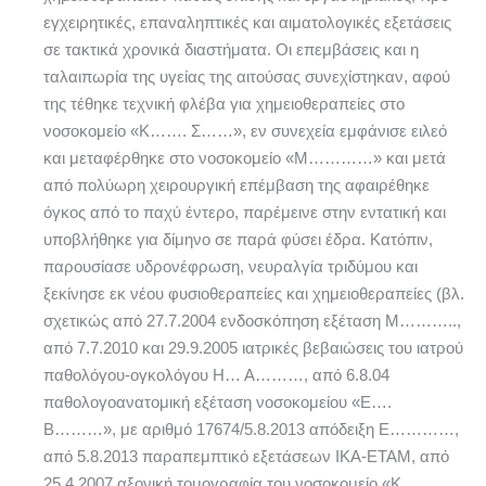
εγχειρητικές, επαναληπτικές και αιματολογικές εξετάσεις
σε τακτικά χρονικά διαστήματα. Οι επεμβάσεις και η
ταλαιπωρία της υγείας της αιτούσας συνεχίστηκαν, αφού
της τέθηκε τεχνική φλέβα για χημειοθεραπείες στο
νοσοκομείο «Κ……. Σ……», εν συνεχεία εμφάνισε ειλεό
και μεταφέρθηκε στο νοσοκομείο «Μ…………» και μετά
από πολύωρη χειρουργική επέμβαση της αφαιρέθηκε
όγκος από το παχύ έντερο, παρέμεινε στην εντατική και
υποβλήθηκε για δίμηνο σε παρά φύσει έδρα. Κατόπιν,
παρουσίασε υδρονέφρωση, νευραλγία τριδύμου και
ξεκίνησε εκ νέου φυσιοθεραπείες και χημειοθεραπείες (βλ.
σχετικώς από 27.7.2004 ενδοσκόπηση εξέταση Μ………..,
από 7.7.2010 και 29.9.2005 ιατρικές βεβαιώσεις του ιατρού
παθολόγου-ογκολόγου Η… Α………, από 6.8.04
παθολογοανατομική εξέταση νοσοκομείου «Ε….
Β………», με αριθμό 17674/5.8.2013 απόδειξη Ε…………,
από 5.8.2013 παραπεμπτικό εξετάσεων ΙΚΑ-ΕΤΑΜ, από
25.4.2007 αξονική τομογραφία του νοσοκομείο «Κ…….