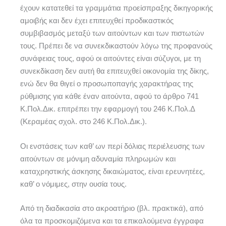
έχουν κατατεθεί τα γραμμάτια προείσπραξης δικηγορικής
αμοιβής και δεν έχει επιτευχθεί προδικαστικός
συμβιβασμός μεταξύ των αιτούντων και των πιστωτών
τους. Πρέπει δε να συνεκδικαστούν λόγω της προφανούς
συνάφειας τους, αφού οι αιτούντες είναι σύζυγοι, με τη
συνεκδίκαση δεν αυτή θα επιτευχθεί οικονομία της δίκης,
ενώ δεν θα θιγεί ο προσωποπαγής χαρακτήρας της
ρύθμισης για κάθε έναν αιτούντα, αφού το άρθρο 741
Κ.Πολ.Δικ. επιτρέπει την εφαρμογή του 246 Κ.Πολ.Δ
(Κεραμέας σχολ. στο 246 Κ.Πολ.Δικ.).
Οι ενστάσεις των καθ’ ων περί δόλιας περιέλευσης των
αιτούντων σε μόνιμη αδυναμία πληρωμών και
καταχρηστικής άσκησης δικαιώματος, είναι ερευνητέες,
καθ’ ο νόμιμες, στην ουσία τους.
Από τη διαδικασία στο ακροατήριο (βλ. πρακτικά), από
όλα τα προσκομιζόμενα και τα επικαλούμενα έγγραφα