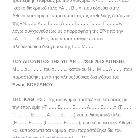
τραπεζικής εταιρείας με την επωνυμία «Α…. Τ…… Α.Ε.»,
και το διακριτικό τίτλο «Α…. Β…», που εδρεύει στην
Αθήνα και νόμιμα εκπροσωπείται, ως καθολικής διαδόχου
της «Ν……. Κ…. Ε…… Α…… Ε……. Π…… Π……..»,
ης
λόγω συγχωνεύσεως με απορρόφηση της 2
από την
«Α… Τ…… Α.Ε.», που παραστάθηκε δια του
πληρεξούσιου δικηγόρου της Ι….. Μ……
ΤΟΥ ΑΙΤΟΥΝΤΟΣ ΤΗΣ ΥΠ’ ΑΡ. …./28.8.2013 ΑΙΤΗΣΗΣ
:
Μ….. Δ………. του Δ…….., κατοίκου Ν… Μ….. Α……, που
παραστάθηκε μετά της πληρεξούσιας δικηγόρου του
Άννας ΚΟΡΣΑΝΟΥ.
ΤΗΣ ΚΑΘ’ ΗΣ :
Της ανώνυμης τραπεζικής εταιρείας με
την επωνυμία «Τ…… Ε……. Ε……. Α…… Ε…….» (Τ……
Γ………. Ε…….. Α…… Ε…….) και το διακριτικό τίτλο
(Ε……. Ε……. (Γ………. Ε……..), που εδρεύει στην Αθήνα
και εκπροσωπείται νόμιμα, που παραστάθηκε δια του
πληρεξούσιου δικηγόρου της Ι….. Μ………