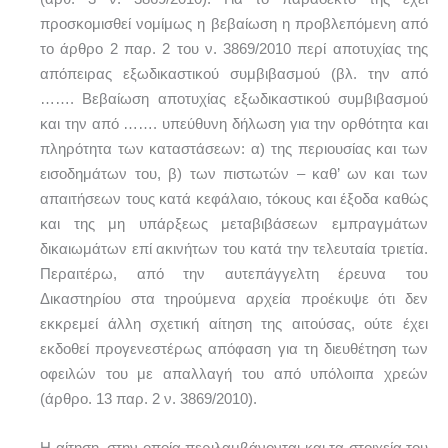
προσκομισθεί νομίμως η βεβαίωση η προβλεπόμενη από
το άρθρο 2 παρ. 2 του ν. 3869/2010 περί αποτυχίας της
απόπειρας εξωδικαστικού συμβιβασμού (βλ. την από
……. Βεβαίωση αποτυχίας εξωδικαστικού συμβιβασμού
και την από ……. υπεύθυνη δήλωση για την ορθότητα και
πληρότητα των καταστάσεων: α) της περιουσίας και των
εισοδημάτων του, β) των πιστωτών – καθ’ ων και των
απαιτήσεων τους κατά κεφάλαιο, τόκους και έξοδα καθώς
και της μη υπάρξεως μεταβιβάσεων εμπραγμάτων
δικαιωμάτων επί ακινήτων του κατά την τελευταία τριετία.
Περαιτέρω, από την αυτεπάγγελτη έρευνα του
Δικαστηρίου στα τηρούμενα αρχεία προέκυψε ότι δεν
εκκρεμεί άλλη σχετική αίτηση της αιτούσας, ούτε έχει
εκδοθεί προγενεστέρως απόφαση για τη διευθέτηση των
οφειλών του με απαλλαγή του από υπόλοιπα χρεών
(άρθρο. 13 παρ. 2 ν. 3869/2010).
Η αίτηση, στην οποία περιλαμβάνονται και τα στοιχεία του