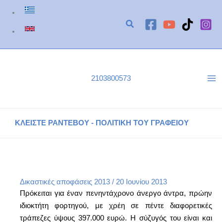
Μετάβαση
στο
περιεχόμενο
2103800573
ΚΛΕΙΣΤΕ ΡΑΝΤΕΒΟΥ - ΠΟΛΙΤΙΚΗ ΤΟΥ ΓΡΑΦΕΙΟΥ
Νομολογία 395/Φ1875/2013
Αρχική
Δικαστικές Αποφάσεις 2013
Νομολογία 395/Φ1875/2013
Δικαστικές αποφάσεις 2013
/
20 Ιουνίου 2013
Πρόκειται για έναν πενηντάχρονο άνεργο άντρα, πρώην
ιδιοκτήτη φορτηγού, με χρέη σε πέντε διαφορετικές
τράπεζες ύψους 397.000 ευρώ. Η σύζυγός του είναι και