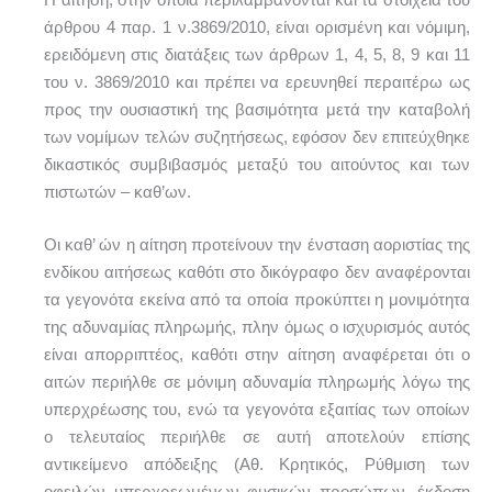
άρθρου 4 παρ. 1 ν.3869/2010, είναι ορισμένη και νόμιμη,
ερειδόμενη στις διατάξεις των άρθρων 1, 4, 5, 8, 9 και 11
του ν. 3869/2010 και πρέπει να ερευνηθεί περαιτέρω ως
προς την ουσιαστική της βασιμότητα μετά την καταβολή
των νομίμων τελών συζητήσεως, εφόσον δεν επιτεύχθηκε
δικαστικός συμβιβασμός μεταξύ του αιτούντος και των
πιστωτών – καθ’ων.
Οι καθ’ ών η αίτηση προτείνουν την ένσταση αοριστίας της
ενδίκου αιτήσεως καθότι στο δικόγραφο δεν αναφέρονται
τα γεγονότα εκείνα από τα οποία προκύπτει η μονιμότητα
της αδυναμίας πληρωμής, πλην όμως ο ισχυρισμός αυτός
είναι απορριπτέος, καθότι στην αίτηση αναφέρεται ότι ο
αιτών περιήλθε σε μόνιμη αδυναμία πληρωμής λόγω της
υπερχρέωσης του, ενώ τα γεγονότα εξαιτίας των οποίων
ο τελευταίος περιήλθε σε αυτή αποτελούν επίσης
αντικείμενο απόδειξης (Αθ. Κρητικός, Ρύθμιση των