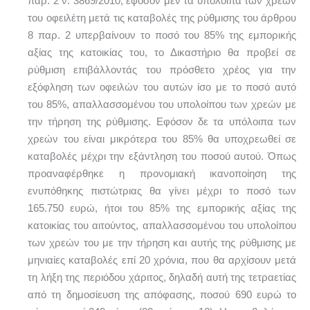
παρ. 2 ν. 3869/2010, εφόσον μεν τα υπόλοιπα των χρεών
του οφειλέτη μετά τις καταβολές της ρύθμισης του άρθρου
8 παρ. 2 υπερβαίνουν το ποσό του 85% της εμπορικής
αξίας της κατοικίας του, το Δικαστήριο θα προβεί σε
ρύθμιση επιβάλλοντάς του πρόσθετο χρέος για την
εξόφληση των οφειλών του αυτών ίσο με το ποσό αυτό
του 85%, απαλλασσομένου του υπολοίπου των χρεών με
την τήρηση της ρύθμισης. Εφόσον δε τα υπόλοιπα των
χρεών του είναι μικρότερα του 85% θα υποχρεωθεί σε
καταβολές μέχρι την εξάντληση του ποσού αυτού. Όπως
προαναφέρθηκε η προνομιακή ικανοποίηση της
ενυπόθηκης πιστώτριας θα γίνει μέχρι το ποσό των
165.750 ευρώ, ήτοι του 85% της εμπορικής αξίας της
κατοικίας του αιτούντος, απαλλασσομένου του υπολοίπου
των χρεών του με την τήρηση και αυτής της ρύθμισης με
μηνιαίες καταβολές επί 20 χρόνια, που θα αρχίσουν μετά
τη λήξη της περιόδου χάριτος, δηλαδή αυτή της τετραετίας
από τη δημοσίευση της απόφασης, ποσού 690 ευρώ το