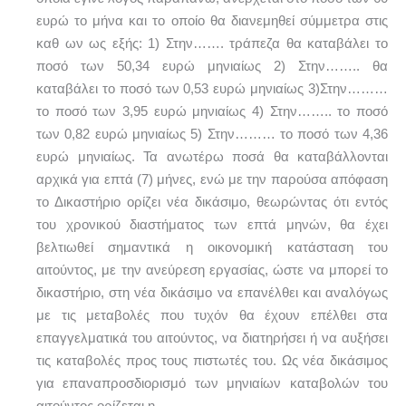
ευρώ το μήνα και το οποίο θα διανεμηθεί σύμμετρα στις
καθ ων ως εξής: 1) Στην……. τράπεζα θα καταβάλει το
ποσό των 50,34 ευρώ μηνιαίως 2) Στην…….. θα
καταβάλει το ποσό των 0,53 ευρώ μηνιαίως 3)Στην………
το ποσό των 3,95 ευρώ μηνιαίως 4) Στην…….. το ποσό
των 0,82 ευρώ μηνιαίως 5) Στην……… το ποσό των 4,36
ευρώ μηνιαίως. Τα ανωτέρω ποσά θα καταβάλλονται
αρχικά για επτά (7) μήνες, ενώ με την παρούσα απόφαση
το Δικαστήριο ορίζει νέα δικάσιμο, θεωρώντας ότι εντός
του χρονικού διαστήματος των επτά μηνών, θα έχει
βελτιωθεί σημαντικά η οικονομική κατάσταση του
αιτούντος, με την ανεύρεση εργασίας, ώστε να μπορεί το
δικαστήριο, στη νέα δικάσιμο να επανέλθει και αναλόγως
με τις μεταβολές που τυχόν θα έχουν επέλθει στα
επαγγελματικά του αιτούντος, να διατηρήσει ή να αυξήσει
τις καταβολές προς τους πιστωτές του. Ως νέα δικάσιμος
για επαναπροσδιορισμό των μηνιαίων καταβολών του
αιτούντος ορίζεται η………….