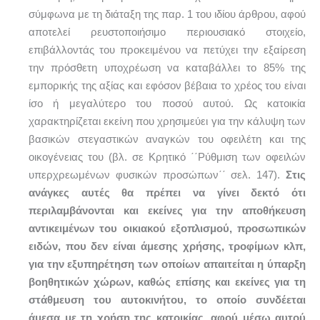
σύμφωνα με τη διάταξη της παρ. 1 του ιδίου άρθρου, αφού
αποτελεί ρευστοποιήσιμο περιουσιακό στοιχείο,
επιβάλλοντάς του προκειμένου να πετύχει την εξαίρεση
την πρόσθετη υποχρέωση να καταβάλλει το 85% της
εμπορικής της αξίας και εφόσον βέβαια το χρέος του είναι
ίσο ή μεγαλύτερο του ποσού αυτού. Ως κατοικία
χαρακτηρίζεται εκείνη που χρησιμεύει για την κάλυψη των
βασικών στεγαστικών αναγκών του οφειλέτη και της
οικογένειας του (βλ. σε Κρητικό ΄΄Ρύθμιση των οφειλών
υπερχρεωμένων φυσικών προσώπων΄΄ σελ. 147).
Στις
ανάγκες αυτές θα πρέπει να γίνει δεκτό ότι
περιλαμβάνονται και εκείνες για την αποθήκευση
αντικειμένων του οικιακού εξοπλισμού, προσωπικών
ειδών, που δεν είναι άμεσης χρήσης, τροφίμων κλπ,
για την εξυπηρέτηση των οποίων απαιτείται η ύπαρξη
βοηθητικών χώρων, καθώς επίσης και εκείνες για τη
στάθμευση του αυτοκινήτου, το οποίο συνδέεται
άμεσα με τη χρήση της κατοικίας, αφού μέσω αυτού