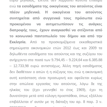
ευρώ μηνιαίως. Έκτοτε δεν λαμβάνει κανένα επίδομα
ενώ
τα εισοδήματα της οικογένειας του αιτούντος είναι
πλέον μηδενικά. Η οικογένεια του αιτούντος
συντηρείται από συγγενικά τους πρόσωπα ενώ
προκειμένου να αντιμετωπίσουν τις ανάγκες
διατροφής τους, έχουν αναγκασθεί να σιτίζονται από
το κοινωνικό παντοπωλείο του δήμου και από την
Εκκλησία.
Από τα προσκομιζόμενα εκκαθαριστικά
σημειώματα οικονομικών ετών 2012 έως και 2009 τα
δηλωθέντα εισοδήματα του αιτούντος και της συζύγου του
ανήρχοντο στα ποσά των 9.794,45 – 9.224,64 και 6.385.88
– 12.733,98 ευρώ αντιστοίχως. Άλλη πηγή εισοδήματος
δεν διαθέτουν ο αιτών ή η σύζυγος του, ενώ η οικονομική
αυτή κατάσταση είναι προσωρινή και οφείλεται κυρίως
στην απώλεια εργασίας του αιτούντος, λόγω δε της
ηλικίας του (έχει γεννηθεί το έτος 1969), έχει τη
δυνατότητα μετά από εύλογη προσπάθεια, όπως εξάλλου
επιβάλλεται σ’ αυτόν με τη διάταξη του αρ. 8 παρ. 3 ν.