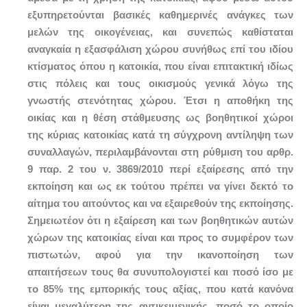
εξυπηρετούνται βασικές καθημερινές ανάγκες των
μελών της οικογένειας, και συνεπώς καθίσταται
αναγκαία η εξασφάλιση χώρου συνήθως επί του ιδίου
κτίσματος όπου η κατοικία, που είναι επιτακτική ιδίως
στις πόλεις και τους οικισμούς γενικά λόγω της
γνωστής στενότητας χώρου. Έτσι η αποθήκη της
οικίας και η θέση στάθμευσης ως βοηθητικοί χώροι
της κύριας κατοικίας κατά τη σύγχρονη αντίληψη των
συναλλαγών, περιλαμβάνονται στη ρύθμιση του αρθρ.
9 παρ. 2 του ν. 3869/2010 περί εξαίρεσης από την
εκποίηση και ως εκ τούτου πρέπει να γίνει δεκτό το
αίτημα του αιτούντος και να εξαιρεθούν της εκποίησης.
Σημειωτέον ότι η εξαίρεση και των βοηθητικών αυτών
χώρων της κατοικίας είναι και προς το συμφέρον των
πιστωτών, αφού για την ικανοποίηση των
απαιτήσεων τους θα συνυπολογιστεί και ποσό ίσο με
το 85% της εμπορικής τους αξίας, που κατά κανόνα
είναι μεγαλύτερη της αντικειμενικής, ποσό το οποίο