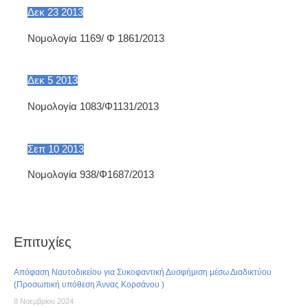
Δεκ
23
2013
Νομολογία 1169/ Φ 1861/2013
Δεκ
5
2013
Νομολογία 1083/Φ1131/2013
Σεπ
10
2013
Nομολογία 938/Φ1687/2013
Επιτυχίες
Απόφαση Ναυτοδικείου για Συκοφαντική Δυσφήμιση μέσω Διαδικτύου
(Προσωπική υπόθεση Άννας Κορσάνου )
8 Νοεμβρίου 2024