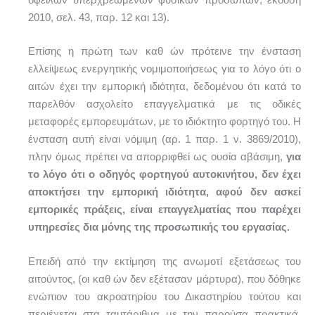
οφειλών υπερχρεωμένων φυσικών προσώπων, έκδοση
2010, σελ. 43, παρ. 12 και 13).
Επίσης η πρώτη των καθ ών πρότεινε την ένσταση
ελλείψεως ενεργητικής νομιμοποιήσεως για το λόγο ότι ο
αιτών έχει την εμπορική ιδιότητα, δεδομένου ότι κατά το
παρελθόν ασχολείτο επαγγελματικά με τις οδικές
μεταφορές εμπορευμάτων, με το ιδιόκτητο φορτηγό του. Η
ένσταση αυτή είναι νόμιμη (αρ. 1 παρ. 1 ν. 3869/2010),
πλην όμως πρέπει να απορριφθεί ως ουσία αβάσιμη,
για
το λόγο ότι ο οδηγός φορτηγού αυτοκινήτου, δεν έχει
αποκτήσει την εμπορική ιδιότητα, αφού δεν ασκεί
εμπορικές πράξεις, είναι επαγγελματίας που παρέχει
υπηρεσίες δια μόνης της προσωπικής του εργασίας.
Επειδή από την εκτίμηση της ανωμοτί εξετάσεως του
αιτούντος, (οι καθ ών δεν εξέτασαν μάρτυρα), που δόθηκε
ενώπιον του ακροατηρίου του Δικαστηρίου τούτου και
περιέχεται στα ταυτάριθμα με την παρούσα πρακτικά,