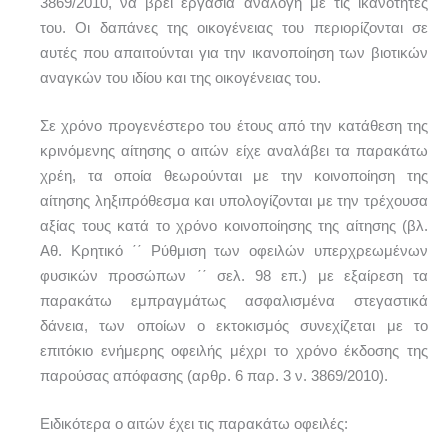
3869/2010, να βρει εργασία ανάλογη με τις ικανότητες
του. Οι δαπάνες της οικογένειας του περιορίζονται σε
αυτές που απαιτούνται για την ικανοποίηση των βιοτικών
αναγκών του ιδίου και της οικογένειας του.
Σε χρόνο προγενέστερο του έτους από την κατάθεση της
κρινόμενης αίτησης ο αιτών είχε αναλάβει τα παρακάτω
χρέη, τα οποία θεωρούνται με την κοινοποίηση της
αίτησης ληξιπρόθεσμα και υπολογίζονται με την τρέχουσα
αξίας τους κατά το χρόνο κοινοποίησης της αίτησης (βλ.
Αθ. Κρητικό ΄΄ Ρύθμιση των οφειλών υπερχρεωμένων
φυσικών προσώπων ΄΄ σελ. 98 επ.) με εξαίρεση τα
παρακάτω εμπραγμάτως ασφαλισμένα στεγαστικά
δάνεια, των οποίων ο εκτοκισμός συνεχίζεται με το
επιτόκιο ενήμερης οφειλής μέχρι το χρόνο έκδοσης της
παρούσας απόφασης (αρθρ. 6 παρ. 3 ν. 3869/2010).
Ειδικότερα ο αιτών έχει τις παρακάτω οφειλές: