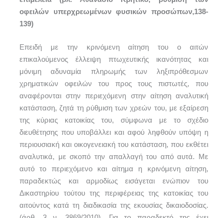
οφειλών υπερχρεωμένων φυσικών προσώπων,138-
139)
Επειδή με την κρινόμενη αίτηση του ο αιτών
επικαλούμενος έλλειψη πτωχευτικής ικανότητας και
μόνιμη αδυναμία πληρωμής των ληξιπρόθεσμων
χρηματικών οφειλών του προς τους πιστωτές, που
αναφέρονται στην περιεχόμενη στην αίτηση αναλυτική
κατάσταση, ζητά τη ρύθμιση των χρεών του, με εξαίρεση
της κύριας κατοικίας του, σύμφωνα με το σχέδιο
διευθέτησης που υποβάλλει και αφού ληφθούν υπόψη η
περιουσιακή και οικογενειακή του κατάσταση, που εκθέτει
αναλυτικά, με σκοπό την απαλλαγή του από αυτά. Με
αυτό το περιεχόμενο και αίτημα η κρινόμενη αίτηση,
παραδεκτώς και αρμοδίως εισάγεται ενώπιον του
Δικαστηρίου τούτου της περιφέρειας της κατοικίας του
αιτούντος κατά τη διαδικασία της εκουσίας δικαιοδοσίας.
(άρθ. 3 ν. 3869/2010). Για το παραδεκτό της έχει