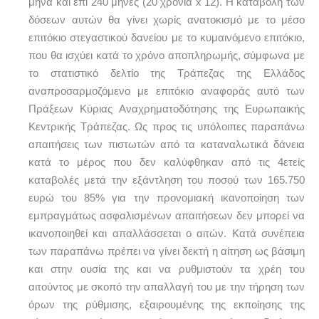
μήνα και επί 240 μήνες (20 χρόνια x 12). Η καταβολή των
δόσεων αυτών θα γίνει χωρίς ανατοκισμό με το μέσο
επιτόκιο στεγαστικού δανείου με το κυμαινόμενο επιτόκιο,
που θα ισχύει κατά το χρόνο αποπληρωμής, σύμφωνα με
το στατιστικό δελτίο της Τράπεζας της Ελλάδος
αναπροσαρμοζόμενο με επιτόκιο αναφοράς αυτό των
Πράξεων Κύριας Αναχρηματοδότησης της Ευρωπαικής
Κεντρικής Τράπεζας. Ως προς τις υπόλοιπες παραπάνω
απαιτήσεις των πιστωτών από τα καταναλωτικά δάνεια
κατά το μέρος που δεν καλύφθηκαν από τις 4ετείς
καταβολές μετά την εξάντληση του ποσού των 165.750
ευρώ του 85% για την προνομιακή ικανοποίηση των
εμπραγμάτως ασφαλισμένων απαιτήσεων δεν μπορεί να
ικανοποιηθεί και απαλλάσσεται ο αιτών. Κατά συνέπεια
των παραπάνω πρέπει να γίνει δεκτή η αίτηση ως βάσιμη
και στην ουσία της και να ρυθμιστούν τα χρέη του
αιτούντος με σκοπό την απαλλαγή του με την τήρηση των
όρων της ρύθμισης, εξαιρουμένης της εκποίησης της