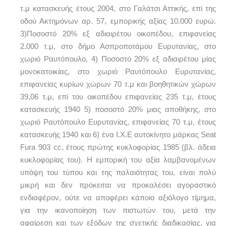
τ.μ κατασκευής έτους 2004, στο Γαλάτσι Αττικής, επί της
οδού Ακτημόνων αρ. 57, εμπορικής αξίας 10.000 ευρώ.
3)Ποσοστό 20% εξ αδιαιρέτου οικοπέδου, επιφανείας
2.000 τ.μ, στο δήμο Ασπροποτάμου Ευρυτανίας, στο
χωριό Ραυτόπουλο, 4) Ποσοστό 20% εξ αδιαιρέτου μίας
μονοκατοικίας, στο χωριό Ραυτόπουλο Ευρυτανίας,
επιφανείας κυρίων χώρων 70 τ.μ και βοηθητικών χώρων
39,06 τ.μ, επί του οικοπέδου επιφανείας 235 τ.μ, έτους
κατασκευής 1940 5) ποσοστό 20% μιας αποθήκης, στο
χωριό Ραυτόπουλο Ευρυτανίας, επιφανείας 70 τ.μ, έτους
κατασκευής 1940 και 6) ένα Ι.Χ.Ε αυτοκίνητο μάρκας Seat
Fura 903 cc, έτους πρώτης κυκλοφορίας 1985 (βλ. άδεια
κυκλοφορίας του). Η εμπορική του αξία λαμβανομένων
υπόψη του τύπου και της παλαιότητας του, είναι πολύ
μικρή και δεν πρόκειται να προκαλέσει αγοραστικό
ενδιαφέρον, ούτε να αποφέρει κάποιο αξιόλογο τίμημα,
για την ικανοποίηση των πιστωτών του, μετά την
αφαίρεση και των εξόδων της σχετικής διαδικασίας, για