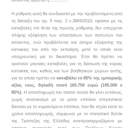
Η ρύθμιση αυτή θα συνδυαστεί με την προβλεπόμενη από
τη διάταξη του αρ. 9 παρ. 2 ν.3869/2010, εφόσον με τις
καταβολές επί 4ετία της πρώτης ρύθμισης δεν επέρχεται
πλήρης εξόφληση των απαιτήσεων των πιστωτών του
αιτούντος, ενώ προβάλλεται και αίτημα εξαίρεσης της
κατοικίας του από την εκποίηση, μετά το οποίο είναι
υποχρεωτική για το δικαστήριο. Έτσι θα πρέπει να
οριστούν μηνιαίες καταβολές για τη διάσωση της κύριας
κατοικίας του, καθώς και των βοηθητικών χώρων αυτής,
για τα οποία πρέπει να
καταβάλει το 85% της εμπορικής
αξίας τους, δηλαδή ποσό 165.750 ευρώ (195.000 x
85%)
. Η αποπληρωμή του ποσού αυτού θα γίνει εντόκως,
χωρίς ανατοκισμό με το μέσο επιτόκιο στεγαστικού
δανείου με το κυμαινόμενο επιτόκιο, που θα ισχύει κατά το
χρόνο αποπληρωμής, σύμφωνα με το στατιστικό δελτίο
της Τράπεζας της Ελλάδος αναπροσαρμοζόμενο με
επιτόκιο αναφοράς αυτό των Πράξεων Κύριας