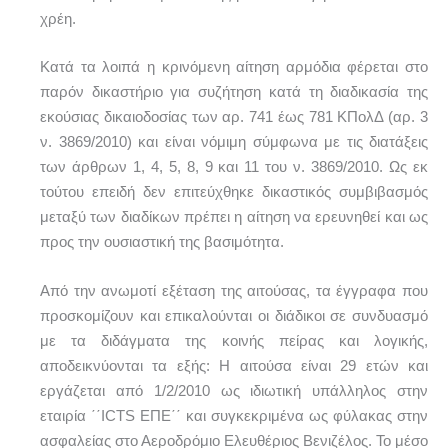
χρέη.
Κατά τα λοιπά η κρινόμενη αίτηση αρμόδια φέρεται στο
παρόν δικαστήριο για συζήτηση κατά τη διαδικασία της
εκούσιας δικαιοδοσίας των αρ. 741 έως 781 ΚΠολΔ (αρ. 3
ν. 3869/2010) και είναι νόμιμη σύμφωνα με τις διατάξεις
των άρθρων 1, 4, 5, 8, 9 και 11 του ν. 3869/2010. Ως εκ
τούτου επειδή δεν επιτεύχθηκε δικαστικός συμβιβασμός
μεταξύ των διαδίκων πρέπει η αίτηση να ερευνηθεί και ως
προς την ουσιαστική της βασιμότητα.
Από την ανωμοτί εξέταση της αιτούσας, τα έγγραφα που
προσκομίζουν και επικαλούνται οι διάδικοι σε συνδυασμό
με τα διδάγματα της κοινής πείρας και λογικής,
αποδεικνύονται τα εξής: H αιτούσα είναι 29 ετών και
εργάζεται από 1/2/2010 ως ιδιωτική υπάλληλος στην
εταιρία ΄΄ICTS ΕΠΕ΄΄ και συγκεκριμένα ως φύλακας στην
ασφαλείας στο Αεροδρόμιο Ελευθέριος Βενιζέλος. Το μέσο