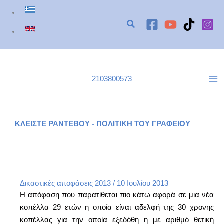
Μετάβαση
στο
περιεχόμενο
2103800573
ΚΛΕΙΣΤΕ ΡΑΝΤΕΒΟΥ - ΠΟΛΙΤΙΚΗ ΤΟΥ ΓΡΑΦΕΙΟΥ
Νομολογία 452/Φ1835/2013
Αρχική
Δικαστικές Αποφάσεις 2013
Νομολογία 452/Φ1835/2013
Δικαστικές αποφάσεις 2013
/
10 Ιουλίου 2013
Η απόφαση που παρατίθεται πιο κάτω αφορά σε μια νέα
κοπέλλα 29 ετών η οποία είναι αδελφή της 30 χρονης
κοπέλλας για την οποία εξεδόθη η με αριθμό θετική