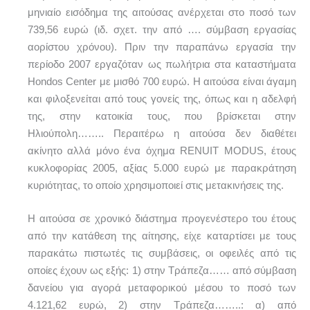
μηνιαίο εισόδημα της αιτούσας ανέρχεται στο ποσό των
739,56 ευρώ (ιδ. σχετ. την από …. σύμβαση εργασίας
αορίστου χρόνου). Πριν την παραπάνω εργασία την
περίοδο 2007 εργαζόταν ως πωλήτρια στα καταστήματα
Ηondos Center με μισθό 700 ευρώ. Η αιτούσα είναι άγαμη
και φιλοξενείται από τους γονείς της, όπως και η αδελφή
της, στην κατοικία τους, που βρίσκεται στην
Ηλιούπολη…….. Περαιτέρω η αιτούσα δεν διαθέτει
ακίνητο αλλά μόνο ένα όχημα RENUIT MODUS, έτους
κυκλοφορίας 2005, αξίας 5.000 ευρώ με παρακράτηση
κυριότητας, το οποίο χρησιμοποιεί στις μετακινήσεις της.
Η αιτούσα σε χρονικό διάστημα προγενέστερο του έτους
από την κατάθεση της αίτησης, είχε καταρτίσει με τους
παρακάτω πιστωτές τις συμβάσεις, οι οφειλές από τις
οποίες έχουν ως εξής: 1) στην Τράπεζα…… από σύμβαση
δανείου για αγορά μεταφορικού μέσου το ποσό των
4.121,62 ευρώ, 2) στην Τράπεζα……..: α) από