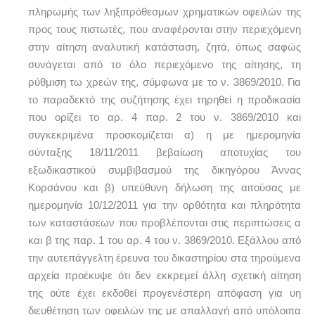
πληρωμής των ληξιπρόθεσμων χρηματικών οφειλών της
προς τους πιστωτές, που αναφέρονται στην περιεχόμενη
στην αίτηση αναλυτική κατάσταση, ζητά, όπως σαφώς
συνάγεται από το όλο περιεχόμενο της αίτησης, τη
ρύθμιση τω χρεών της, σύμφωνα με το ν. 3869/2010. Για
το παραδεκτό της συζήτησης έχει τηρηθεί η προδικασία
που ορίζει το αρ. 4 παρ. 2 του ν. 3869/2010 και
συγκεκριμένα προσκομίζεται α) η με ημερομηνία
σύνταξης 18/11/2011 βεβαίωση αποτυχίας του
εξωδικαστικού συμβιβασμού της δικηγόρου Άννας
Κορσάνου και β) υπεύθυνη δήλωση της αιτούσας με
ημερομηνία 10/12/2011 για την ορθότητα και πληρότητα
των καταστάσεων που προβλέπονται στις περιπτώσεις α
και β της παρ. 1 του αρ. 4 του ν. 3869/2010. Εξάλλου από
την αυτεπάγγελτη έρευνα του δικαστηρίου στα τηρούμενα
αρχεία προέκυψε ότι δεν εκκρεμεί άλλη σχετική αίτηση
της ούτε έχει εκδοθεί προγενέστερη απόφαση για υη
διευθέτηση των οφειλών της με απαλλαγή από υπόλοιπα