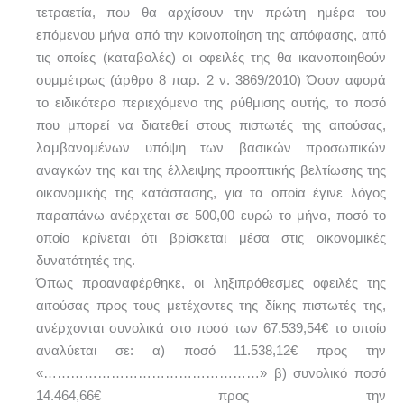
τετραετία, που θα αρχίσουν την πρώτη ημέρα του
επόμενου μήνα από την κοινοποίηση της απόφασης, από
τις οποίες (καταβολές) οι οφειλές της θα ικανοποιηθούν
συμμέτρως (άρθρο 8 παρ. 2 ν. 3869/2010) Όσον αφορά
το ειδικότερο περιεχόμενο της ρύθμισης αυτής, το ποσό
που μπορεί να διατεθεί στους πιστωτές της αιτούσας,
λαμβανομένων υπόψη των βασικών προσωπικών
αναγκών της και της έλλειψης προοπτικής βελτίωσης της
οικονομικής της κατάστασης, για τα οποία έγινε λόγος
παραπάνω ανέρχεται σε 500,00 ευρώ το μήνα, ποσό το
οποίο κρίνεται ότι βρίσκεται μέσα στις οικονομικές
δυνατότητές της.
Όπως προαναφέρθηκε, οι ληξιπρόθεσμες οφειλές της
αιτούσας προς τους μετέχοντες της δίκης πιστωτές της,
ανέρχονται συνολικά στο ποσό των 67.539,54€ το οποίο
αναλύεται σε: α) ποσό 11.538,12€ προς την
«…………………………………………» β) συνολικό ποσό
14.464,66€ προς την