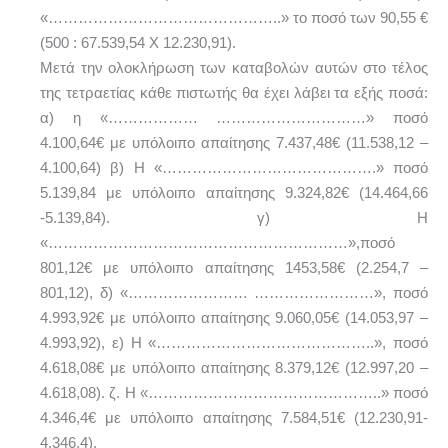
«………………………………………..» το ποσό των 90,55 €
(500 : 67.539,54 Χ 12.230,91).
Μετά την ολοκλήρωση των καταβολών αυτών στο τέλος
της τετραετίας κάθε πιστωτής θα έχει λάβει τα εξής ποσά:
α) η «……………… …………………………» ποσό
4.100,64€ με υπόλοιπο απαίτησης 7.437,48€ (11.538,12 –
4.100,64) β) Η «…………………………………….» ποσό
5.139,84 με υπόλοιπο απαίτησης 9.324,82€ (14.464,66
-5.139,84). γ) Η
«……………………………………………………»,ποσό
801,12€ με υπόλοιπο απαίτησης 1453,58€ (2.254,7 –
801,12), δ) «…………………… ……………………», ποσό
4.993,92€ με υπόλοιπο απαίτησης 9.060,05€ (14.053,97 –
4.993,92), ε) H «……………………………………..», ποσό
4.618,08€ με υπόλοιπο απαίτησης 8.379,12€ (12.997,20 –
4.618,08). ζ. H «………………………………………..» ποσό
4.346,4€ με υπόλοιπο απαίτησης 7.584,51€ (12.230,91-
4.346,4).