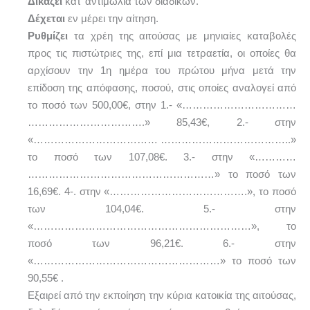
Δικάζει
κατ’ αντιμωλία των διαδίκων.
Δέχεται
εν μέρει την αίτηση.
Ρυθμίζει
τα χρέη της αιτούσας με μηνιαίες καταβολές
προς τις πιστώτριες της, επί μια τετραετία, οι οποίες θα
αρχίσουν την 1η ημέρα του πρώτου μήνα μετά την
επίδοση της απόφασης, ποσού, στις οποίες αναλογεί από
το ποσό των 500,00€, στην 1.- «……………………………
…………………………….» 85,43€, 2.- στην
«……………………………… ………………………………..»
το ποσό των 107,08€. 3.- στην «…………
………………………………………………» το ποσό των
16,69€. 4-. στην «………………………………….», το ποσό
των 104,04€. 5.- στην
«………………………………………………………», το
ποσό των 96,21€. 6.- στην
«………………………………………………» το ποσό των
90,55€ .
Εξαιρεί από την εκποίηση την κύρια κατοικία της αιτούσας,