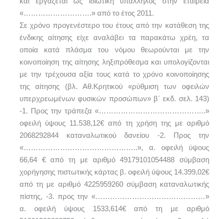
και εργάζεται ως ιδιωτική υπάλληλος στην εταιρεία
«……………………….» από το έτος 2011.
Σε χρόνο προγενέστερο του έτους από την κατάθεση της
ένδικης αίτησης είχε αναλάβει τα παρακάτω χρέη, τα
οποία κατά πλάσμα του νόμου θεωρούνται με την
κοινοποίηση της αίτησης ληξιπρόθεσμα και υπολογίζονται
με την τρέχουσα αξία τους κατά το χρόνο κοινοποίησης
της αίτησης (βλ. Αθ.Κρητικού «ρύθμιση των οφειλών
υπερχρεωμένων φυσικών προσώπων» β΄ εκδ. σελ. 143)
-1. Προς την τράπεζα «……………………………………..»
οφειλή ύψους 11.538,12€ από τη χρήση της με αριθμό
2068292844 καταναλωτικού δανείου -2. Προς την
«………………………………………..», α. οφειλή ύψους
66,64 € από τη με αριθμό 49179101054488 σύμβαση
χορήγησης πιστωτικής κάρτας β. οφειλή ύψους 14.399,02€
από τη με αριθμό 4225959260 σύμβαση καταναλωτικής
πίστης, -3. προς την «………………………………………»
α. οφειλή ύψους 1533,614€ από τη με αριθμό