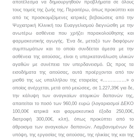
αποτέλεσμα να δημιουργηθούν προβλήματα σε όλους
τους τομείς της ζωής της. Περαιτέρω, όπως προκύπτει και
από τις προσκομιζόμενες ιατρικές βεβαιώσεις από την
Ψυχιατρική Κλινική του Ευαγγελισμού διεγνώσθη με την
ανωτέρω ασθένεια που χρήζει παρακολούθησης και
φαρμακευτικής αγωγής. Ένα δε, μεταξύ των διαφόρων
συμπτωμάτων και το οποίο συνδέεται άμεσα με την
ασθένεια της αιτούσας, είναι η υπερκατανάλωση υλικών
αγαθών με συνέπεια τον υπερδανεισμό. Ως προς τα
εισοδήματα της αιτούσας, αυτά προέρχονται από τον
μισθό της ως υπαλλήλου της εταιρείας «……………» ο
οποίος ανέρχεται, μετά από μειώσεις, σε 1.227,39€ για δε,
την κάλυψη των αναγκαίων ατομικών δαπανών της,
απαιτείται το ποσό των 960,00 ευρώ (λογαριασμοί ΔΕΚΟ
100,00€ ιατρικά και φαρμακευτικά έξοδα 250,00€,
διατροφή 300,00€, κλπ), όπως προκύπτει από το
άθροισμα των αναγκαίων δαπανών. Λαμβανομένων δε
υπόψη, της εργασίας της αιτούσας, της ηλικίας της και της