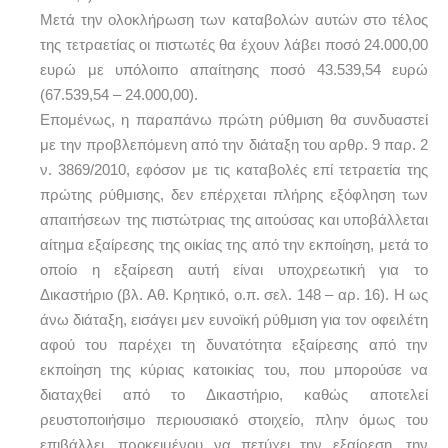
Μετά την ολοκλήρωση των καταβολών αυτών στο τέλος
της τετραετίας οι πιστωτές θα έχουν λάβει ποσό 24.000,00
ευρώ με υπόλοιπο απαίτησης ποσό 43.539,54 ευρώ
(67.539,54 – 24.000,00).
Επομένως, η παραπάνω πρώτη ρύθμιση θα συνδυαστεί
με την προβλεπόμενη από την διάταξη του αρθρ. 9 παρ. 2
ν. 3869/2010, εφόσον με τις καταβολές επί τετραετία της
πρώτης ρύθμισης, δεν επέρχεται πλήρης εξόφληση των
απαιτήσεων της πιστώτριας της αιτούσας και υποβάλλεται
αίτημα εξαίρεσης της οικίας της από την εκποίηση, μετά το
οποίο η εξαίρεση αυτή είναι υποχρεωτική για το
Δικαστήριο (βλ. Αθ. Κρητικό, ο.π. σελ. 148 – αρ. 16). Η ως
άνω διάταξη, εισάγει μεν ευνοϊκή ρύθμιση για τον οφειλέτη
αφού του παρέχει τη δυνατότητα εξαίρεσης από την
εκποίηση της κύριας κατοικίας του, που μπορούσε να
διαταχθεί από το Δικαστήριο, καθώς αποτελεί
ρευστοποιήσιμο περιουσιακό στοιχείο, πλην όμως του
επιβάλλει, προκειμένου να πετύχει την εξαίρεση, την