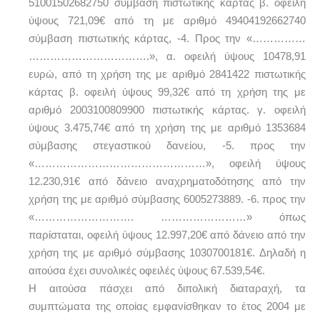
51001502682750 σύμβαση πιστωτικής κάρτας β. οφειλή
ύψους 721,09€ από τη με αριθμό 49404192662740
σύμβαση πιστωτικής κάρτας, -4. Προς την «……………
…………………………….», α. οφειλή ύψους 10478,91
ευρώ, από τη χρήση της με αριθμό 2841422 πιστωτικής
κάρτας β. οφειλή ύψους 99,32€ από τη χρήση της με
αριθμό 2003100809900 πιστωτικής κάρτας. γ. οφειλή
ύψους 3.475,74€ από τη χρήση της με αριθμό 1353684
σύμβασης στεγαστικού δανείου, -5. προς την
«…………………………………………», οφειλή ύψους
12.230,91€ από δάνειο αναχρηματοδότησης από την
χρήση της με αριθμό σύμβασης 6005273889. -6. προς την
«………………………. ……………………» όπως
παρίσταται, οφειλή ύψους 12.997,20€ από δάνειο από την
χρήση της με αριθμό σύμβασης 1030700181€. Δηλαδή η
αιτούσα έχει συνολικές οφειλές ύψους 67.539,54€.
Η αιτούσα πάσχει από διπολική διαταραχή, τα
συμπτώματα της οποίας εμφανίσθηκαν το έτος 2004 με