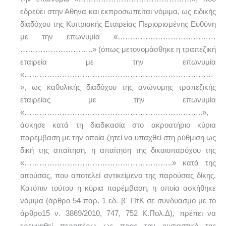
εδρεύει στην Αθήνα και εκπροσωπείται νόμιμα, ως ειδικής
διαδόχου της Κυπριακής Εταιρείας Περιορισμένης Ευθύνη
με την επωνυμία «…………………………………
………………………..» (όπως μετονομάσθηκε η τραπεζική
εταιρεία με την επωνυμία
«…………………………………………………………………
», ως καθολικής διαδόχου της ανώνυμης τραπεζικής
εταιρείας με την επωνυμία
«……………………………………………………………..»,
άσκησε κατά τη διαδικασία στο ακροατήριο κύρια
παρέμβαση με την οποία ζητεί να υπαχθεί στη ρύθμιση ως
δική της απαίτηση, η απαίτηση της δικαιοπαρόχου της
«…………………………………………………..» κατά της
αιτούσας, που αποτελεί αντικείμενο της παρούσας δίκης.
Κατόπιν τούτου η κύρια παρέμβαση, η οποία ασκήθηκε
νόμιμα (άρθρο 54 παρ. 1 εδ. β΄ ΠτΚ σε συνδυασμό με το
άρθρο15 ν. 3869/2010, 747, 752 Κ.Πολ.Δ), πρέπει να
ερευνηθεί περαιτέρω ως προς την ουσιαστική της