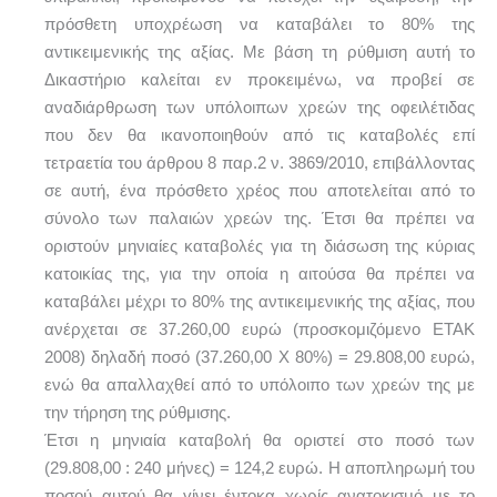
πρόσθετη υποχρέωση να καταβάλει το 80% της
αντικειμενικής της αξίας. Με βάση τη ρύθμιση αυτή το
Δικαστήριο καλείται εν προκειμένω, να προβεί σε
αναδιάρθρωση των υπόλοιπων χρεών της οφειλέτιδας
που δεν θα ικανοποιηθούν από τις καταβολές επί
τετραετία του άρθρου 8 παρ.2 ν. 3869/2010, επιβάλλοντας
σε αυτή, ένα πρόσθετο χρέος που αποτελείται από το
σύνολο των παλαιών χρεών της. Έτσι θα πρέπει να
οριστούν μηνιαίες καταβολές για τη διάσωση της κύριας
κατοικίας της, για την οποία η αιτούσα θα πρέπει να
καταβάλει μέχρι το 80% της αντικειμενικής της αξίας, που
ανέρχεται σε 37.260,00 ευρώ (προσκομιζόμενο ΕΤΑΚ
2008) δηλαδή ποσό (37.260,00 Χ 80%) = 29.808,00 ευρώ,
ενώ θα απαλλαχθεί από το υπόλοιπο των χρεών της με
την τήρηση της ρύθμισης.
Έτσι η μηνιαία καταβολή θα οριστεί στο ποσό των
(29.808,00 : 240 μήνες) = 124,2 ευρώ. Η αποπληρωμή του
ποσού αυτού θα γίνει έντοκα χωρίς ανατοκισμό με το