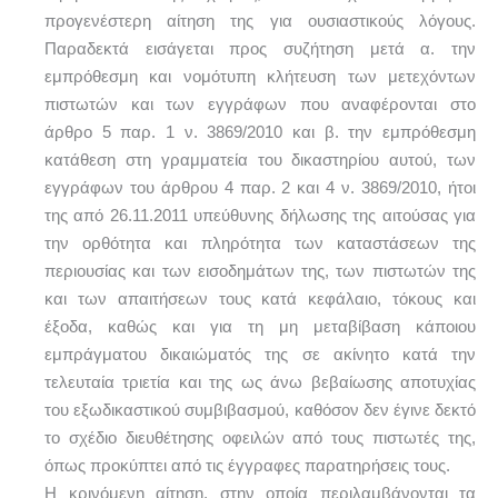
προγενέστερη αίτηση της για ουσιαστικούς λόγους.
Παραδεκτά εισάγεται προς συζήτηση μετά α. την
εμπρόθεσμη και νομότυπη κλήτευση των μετεχόντων
πιστωτών και των εγγράφων που αναφέρονται στο
άρθρο 5 παρ. 1 ν. 3869/2010 και β. την εμπρόθεσμη
κατάθεση στη γραμματεία του δικαστηρίου αυτού, των
εγγράφων του άρθρου 4 παρ. 2 και 4 ν. 3869/2010, ήτοι
της από 26.11.2011 υπεύθυνης δήλωσης της αιτούσας για
την ορθότητα και πληρότητα των καταστάσεων της
περιουσίας και των εισοδημάτων της, των πιστωτών της
και των απαιτήσεων τους κατά κεφάλαιο, τόκους και
έξοδα, καθώς και για τη μη μεταβίβαση κάποιου
εμπράγματου δικαιώματός της σε ακίνητο κατά την
τελευταία τριετία και της ως άνω βεβαίωσης αποτυχίας
του εξωδικαστικού συμβιβασμού, καθόσον δεν έγινε δεκτό
το σχέδιο διευθέτησης οφειλών από τους πιστωτές της,
όπως προκύπτει από τις έγγραφες παρατηρήσεις τους.
Η κρινόμενη αίτηση, στην οποία περιλαμβάνονται τα