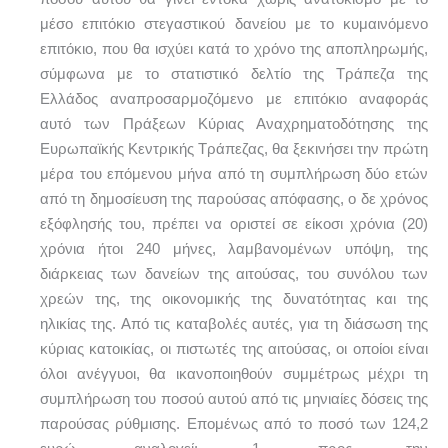
μέσο επιτόκιο στεγαστικού δανείου με το κυμαινόμενο
επιτόκιο, που θα ισχύει κατά το χρόνο της αποπληρωμής,
σύμφωνα με το στατιστικό δελτίο της Τράπεζα της
Ελλάδος αναπροσαρμοζόμενο με επιτόκιο αναφοράς
αυτό των Πράξεων Κύριας Αναχρηματοδότησης της
Ευρωπαϊκής Κεντρικής Τράπεζας, θα ξεκινήσει την πρώτη
μέρα του επόμενου μήνα από τη συμπλήρωση δύο ετών
από τη δημοσίευση της παρούσας απόφασης, ο δε χρόνος
εξόφλησής του, πρέπει να οριστεί σε είκοσι χρόνια (20)
χρόνια ήτοι 240 μήνες, λαμβανομένων υπόψη, της
διάρκειας των δανείων της αιτούσας, του συνόλου των
χρεών της, της οικονομικής της δυνατότητας και της
ηλικίας της. Από τις καταβολές αυτές, για τη διάσωση της
κύριας κατοικίας, οι πιστωτές της αιτούσας, οι οποίοι είναι
όλοι ανέγγυοι, θα ικανοποιηθούν συμμέτρως μέχρι τη
συμπλήρωση του ποσού αυτού από τις μηνιαίες δόσεις της
παρούσας ρύθμισης. Επομένως από το ποσό των 124,2