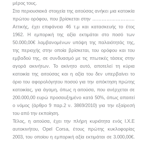
μέρος τους.
Στα περιουσιακά στοιχεία της αιτούσας ανήκει μια κατοικία
πρώτου ορόφου, που βρίσκεται στην ………………………
Αττικής, έχει επιφάνεια 46 τ.μ και κατασκευής το έτος
1962. Η εμπορική της αξία εκτιμάται στο ποσό των
50.000,00€ λαμβανομένων υπόψη της παλαιότητάς της,
της περιοχής στην οποία βρίσκεται, του ορόφου και του
εμβαδού της, σε συνδυασμό με τις πτωτικές τάσεις στην
αγορά ακινήτων. Το ακίνητο αυτό, αποτελεί τη κύρια
κατοικία της αιτούσας και η αξία του δεν υπερβαίνει το
όριο του αφορολόγητου ποσού για την απόκτηση πρώτης
κατοικίας, για άγαμη, όπως η αιτούσα, που ανέρχεται σε
200.000,00 ευρώ προσαυξημένο κατά 50%, όπως απαιτεί
ο νόμος (άρθρο 9 παρ.2 ν. 3869/2010) για την εξαίρεσή
του από την εκποίηση.
Τέλος, η αιτούσα, έχει την πλήρη κυριότητα ενός Ι.Χ.Ε
αυτοκινήτου, Opel Corsa, έτους πρώτης κυκλοφορίας
2003, του οποίου η εμπορική αξία εκτιμάται σε 3.000,00€.