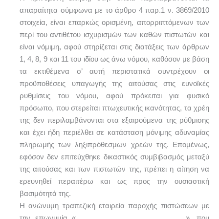
απαραίτητα σύμφωνα με το άρθρο 4 παρ.1 ν. 3869/2010
στοιχεία, είναι επαρκώς ορισμένη, απορριπτόμενων των
περί του αντιθέτου ισχυρισμών των καθών πιστωτών και
είναι νόμιμη, αφού στηρίζεται στις διατάξεις των άρθρων
1, 4, 8, 9 και 11 του ιδίου ως άνω νόμου, καθόσον με βάση
τα εκτιθέμενα σ’ αυτή περιστατικά συντρέχουν οι
προϋποθέσεις υπαγωγής της αιτούσας στις ευνοϊκές
ρυθμίσεις του νόμου, αφού πρόκειται για φυσικό
πρόσωπο, που στερείται πτωχευτικής ικανότητας, τα χρέη
της δεν περιλαμβάνονται στα εξαιρούμενα της ρύθμισης
και έχει ήδη περιέλθει σε κατάσταση μόνιμης αδυναμίας
πληρωμής των ληξιπρόθεσμων χρεών της. Επομένως,
εφόσον δεν επιτεύχθηκε δικαστικός συμβιβασμός μεταξύ
της αιτούσας και των πιστωτών της, πρέπει η αίτηση να
ερευνηθεί περαιτέρω και ως προς την ουσιαστική
βασιμότητά της.
Η ανώνυμη τραπεζική εταιρεία παροχής πιστώσεων με
την επωνυμία «………………………………………», που