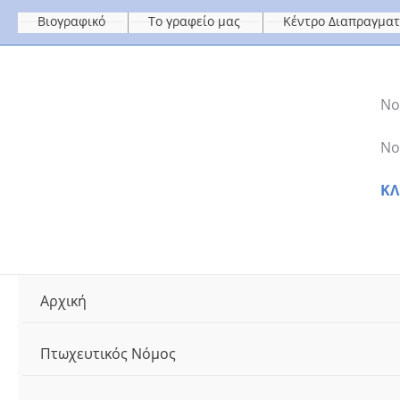
Μετάβαση
Βιογραφικό
Το γραφείο μας
Κέντρο Διαπραγμα
στο
περιεχόμενο
Νο
Νο
ΚΛ
Αρχική
Πτωχευτικός Νόμος