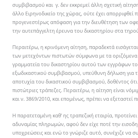
συμβιβασμού και γ. δεν εκκρεμεί άλλη σχετική αίτησ
άλλο Ειρηνοδικείο της χώρας, ούτε έχει απορριφθεί π
προγενεστέρως απόφαση για την διευθέτηση των οφε
την αυτεπάγγελτη έρευνα του δικαστηρίου στα τηρο
Περαιτέρω, η κρινόμενη αίτηση, παραδεκτά εισάγετα
των μετεχόντων πιστωτών σύμφωνα με τα οριζόμενα σ
γραμματεία του δικαστηρίου αυτού των εγγράφων του
εξωδικαστικού συμβιβασμού, υπεύθυνη δήλωση για τ
αποτυχία του δικαστικού συμβιβασμού, δοθέντος ότι δ
πιστώτριες τράπεζες. Περαιτέρω, η αίτηση είναι νόμιμη,
και ν. 3869/2010, και επομένως, πρέπει να εξεταστεί
Η παρατεταμένη καθ’ ης τραπεζική εταιρία, προτείνε
αδυναμίας πληρωμών, αφού δεν είχε ποτέ την εισοδημα
υποχρεώσεις και ενώ το γνώριζε αυτό, συνέχιζε να σ