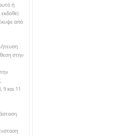
αυτό ή
 εκδοθεί
έκυψε από
κλήτευση
άθεση στην
 την
ς
, 9 και 11
τάσταση
 ένσταση