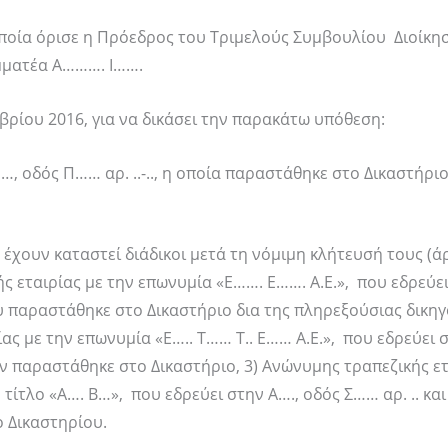
ποία όρισε η Πρόεδρος του Τριμελούς Συμβουλίου Διοίκη
αμματέα Α………. Ι…….
βρίου 2016, για να δικάσει την παρακάτω υπόθεση:
…, οδός Π…… αρ. ..-.., η οποία παραστάθηκε στο Δικαστήριο
ς έχουν καταστεί διάδικοι μετά τη νόμιμη κλήτευσή τους (ά
ής εταιρίας με την επωνυμία «E……. E……. A.E.», που εδρεύε
ου παραστάθηκε στο Δικαστήριο δια της πληρεξούσιας δικη
ας με την επωνυμία «Ε….. Τ…… Τ.. Ε…… Α.Ε.», που εδρεύει 
δεν παραστάθηκε στο Δικαστήριο, 3) Ανώνυμης τραπεζικής ετ
ίτλο «Α…. Β…», που εδρεύει στην A…., οδός Σ…… αρ. .. και
 Δικαστηρίου.