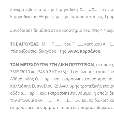
Συγκροτήθηκε από την Ειρηνοδίκη Χ…….. Χ……, την ο
Ειρηνοδικείου Αθηνών, με την παρουσία και της Γρ
Συνεδρίασε δημόσια στο ακροατήριο του στις 4 Νοεμ
ΤΗΣ ΑΙΤΟΥΣΑΣ:
Μ….. Π…….. του Γ……., κατοίκου Ά.. Κ…
πληρεξούσια δικηγόρο της
Άννα Κορσάνου.
ΤΩΝ ΜΕΤΕΧΟΥΣΩΝ ΣΤΗ ΔΙΚΗ ΠΙΣΤΩΤΡΙΩΝ,
οι οποίε
3869/2010 και 748 § 2 ΚΠολΔ) : 1) Ανώνυμης τραπεζικ
Αθήνα, οδός Ό….. αρ. . και εκπροσωπείται νόμιμα, π
Καλλιόπης Ευαγγέλου, 2) Ανώνυμης τραπεζικής εταιρί
οδός α….. αρ. .. και εκπροσωπείται νόμιμα, η οποία 
την επωνυμία «Α… Τ…… Α…… Ε…….», και το διακριτικό τ
εκπροσωπείται νόμιμα, η οποία δεν παραστάθηκε στο