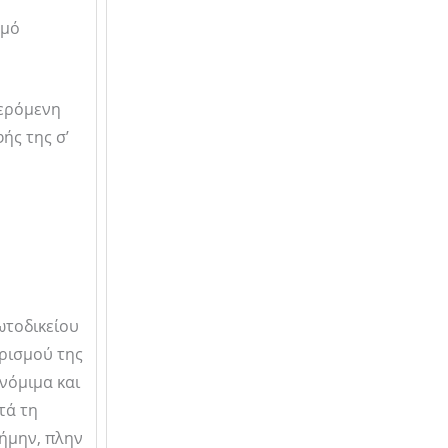
θμό
φερόμενη
ής της σ’
ωτοδικείου
ρισμού της
νόμιμα και
τά τη
ρήμην, πλην