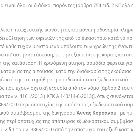
είναι όλοι οι διάδικοι παρόντες (άρθρα 754 ειδ. 2 ΚΠολΔ
λλειψη πτωχευτικής ικανότητας και μόνιμη αδυναμία πληρ
διευθέτηση των οφειλών της από το Δικαστήριο κατά το π
από κάθε τυχόν υφιστάμενο υπόλοιπο των χρεών της έναντι
 απ’ αυτήν κατάσταση, με την εξαίρεση της κύριας κατοικ
 της κατάσταση. Η κρινόμενη αίτηση, αρμόδια φέρεται γι
κατοικίας της αιτούσας, κατά την διαδικασία της εκούσιας
αδεκτό της: α. τηρήθηκε η προδικασία του εξωδικαστικού
 που έχουν σχετική εξουσία από τον νόμο [άρθρο 2 του ν
α τον ν. 4161/2013 (ΦΕΚ Α 143/14-6-2013)], όπως συνάγετα
869/2010 περί αποτυχίας της απόπειρας εξωδικαστικού σ
τικού συμβιβασμού της δικηγόρου
Άννας Κορσάνου
, με η
σης περί αποτυχίας της απόπειρας εξωδικαστικού συμβιβασ
 2 § 1 του ν. 3869/2010 από την αποτυχία του εξωδικαστι