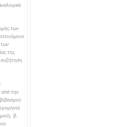
 αναλογικά
ωμής των
ροτεινόμενο
 των
ίας της
α συζήτηση
.
ι από την
υμβιβασμού
μερομηνία
μού), β.
κού