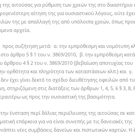
η της αιτούσας για ρύθμιση των χρεών της στο δικαστήριο 
ρογενέστερη αίτηση της για ουσιαστικού λόγους, ούτε έχει
ιλών της με απαλλαγή της από υπόλοιπα χρεών, όπως προ
ύμενα αρχεία.
ι προς συζήτηση μετά: α. την εμπρόθεσμη και νομότυπη 
το άρθρο 5 § 1 του ν. 3869/2010, β. την εμπρόθεσμη κατ
 άρθρου 4 § 2 του ν. 3869/2010 (βεβαίωση αποτυχίας του
ην ορθότητα και πληρότητα των καταστάσεων κλπ.) και γ.
εν έχει γίνει δεκτό το σχέδιο διευθέτησης οφειλών από τι
 στηριζόμενη στις διατάξεις των άρθρων 1, 4, 5, 6 § 3, 8, 8
 περαιτέρω ως προς την ουσιαστική της βασιμότητα.
ι την ένσταση περί δόλιας περιέλευσης της αιτούσας σε κα
τική επάρκεια για να είναι συνεπής με τις δανειακές της
υνάπτει νέες συμβάσεις δανείων και πιστωτικών καρτών. Η