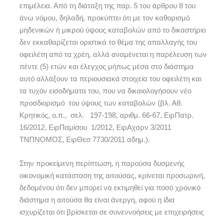
επιμέλεια. Από τη διάταξη της παρ. 5 του άρθρου 8 του
άνω νόμου, δηλαδή, προκύπτει ότι με τον καθορισμό
μηδενικών ή μικρού ύψους καταβολών από το δικαστήριο
δεν εκκαθαρίζεται οριστικά το θέμα της απαλλαγής του
οφειλέτη από τα χρέη, αλλά αναμένεται η παρέλευση των
πέντε (5) ετών και έλεγχος μήπως μέσα στο διάστημα
αυτό αλλάξουν τα περιουσιακά στοιχεία του οφειλέτη και
τα τυχόν εισοδήματα του, που να δικαιολογήσουν νέο
προσδιορισμό του ύψους των καταβολών (βλ. Αθ.
Κρητικός, ο.π., σελ. 197-198, αριθμ. 66-67, ΕιρΠατρ.
16/2012, ΕιρΠαμίσου 1/2012, ΕιρΑχαρν 3/2011
ΤΝΠΝΟΜΟΣ, ΕιρΘεσ 7730/2011 αδημ.).
Στην προκείμενη περίπτωση, η παρούσα δυσμενής
οικονομική κατάσταση της αιτούσας, κρίνεται προσωρινή,
δεδομένου ότι δεν μπορεί να εκτιμηθεί για ποσό χρονικό
διάστημα η αιτούσα θα είναι άνεργη, αφού η ίδια
ισχυρίζεται ότι βρίσκεται σε συνεννοήσεις με επιχειρήσεις