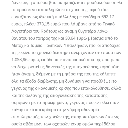
δανείων, η αιτούσα βάσιμα ήλπιζε και προσδοκούσε ότι θα
μπορούσε να αποπληρώσει τα χρέη της, αφού τότε
εργαζόταν ως ιδιωτική υπάλληλος με εισόδημα 693,17
ευρώ, πλέον 373,15 ευρώ που λάμβανε από το Γενικό
Λογιστήριο του Κράτους ως άγαμη θυγατέρα λόγω
θανάτου του πατρός της και 30,64 ευρώ μέρισμα από το
Μετοχικό Ταμείο Πολιτικών Υπαλλήλων, ήτοι οι αποδοχές
της εκείνο το χρονικό διάστημα ανέρχονταν στο ποσό των
1.098,96 ευρώ, εισόδημα ικανοποιητικό που της επέτρεπε
να διαχειριστεί τις δανειακές της υποχρεώσεις, αφού τότε
ήταν άγαμη, διέμενε με τη μητέρα της που της κάλυπτε
όλα τα έξοδα διαβίωσης, μη δυνάμενη να προβλέψει το
γεγονός της οικονομικής κρίσης που επακολούθησε, αλλά
και της αλλαγής της οικογενειακής της κατάστασης,
σύμφωνα με τα προειρημένα, γεγονός που εν τέλει ήταν
καθοριστικό και κρίσιμο στην νόμιμη αδυναμία
αποπληρωμής των χρεών της, απορριπτόμενων έτσι ως
ουσία αβάσιμων των σχετικών ισχυρισμών περί δόλου