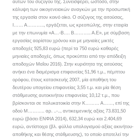
αυτών του συζύγου της. Συνεισφέρει, ωστόσο, στην
κάλυψη των οικογενειακών αναγκών με την προσωπική
της εργασία στον κοινό οίκο. Ο σύζυγος της αιτούσας,
Ι…… Α……….., εργάζεται, ως κρεοπώλης, στην εταιρία
με την επωνυμία «Α…-Β…. Β……….. Α.Ε», με σύμβαση
εργασίας αορίστου χρόνου και με μηνιαίες μικτές
αποδοχές 925,83 ευρώ (περί τα 750 ευρώ καθαρές
μηνιαίες αποδοχές, όπως προκύπτει από την απόδειξη
αποδοχών Μαΐου 2016). Στην κυριότητα της αιτούσας
ανήκει ένα διαμέρισμα επιφανείας 51,96 τ.μ., πέμπτου
ορόφου, έτους κατασκευής 2007, μία αποθήκη του
δευτέρου υπογείου επιφανείας 3,55 τ.μ. και μία θέση
στάθμευσης αυτοκινήτου επιφανείας 10,12 τ.μ., που
βρίσκονται σε πολυκατοικία στην Κ……… Α……, επί της
οδού Μ……….. αρ. ..-.., αντικειμενικής αξίας 73.831,50
ευρώ (βάσει ΕΝΦΙΑ 2014), 632,34 ευρώ και 2.404,69
ευρώ, αντίστοιχα (βλ. φύλλα υπολογισμού αξίας ακινήτου-
αποθήκης και θέσης στάθμευσης), το οποίο αποτελεί την