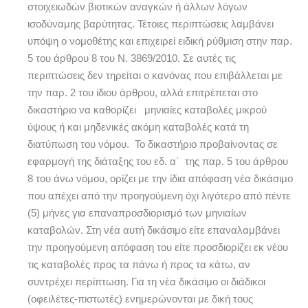
στοιχειωδών βιοτικών αναγκών ή άλλων λόγων
ισοδύναμης βαρύτητας. Τέτοιες περιπτώσεις λαμβάνει
υπόψη ο νομοθέτης και επιχειρεί ειδική ρύθμιση στην παρ.
5 του άρθρου 8 του Ν. 3869/2010. Σε αυτές τις
περιπτώσεις δεν τηρείται ο κανόνας που επιβάλλεται με
την παρ. 2 του ίδιου άρθρου, αλλά επιτρέπεται στο
δικαστήριο να καθορίζει μηνιαίες καταβολές μικρού
ύψους ή και μηδενικές ακόμη καταβολές κατά τη
διατύπωση του νόμου. Το δικαστήριο προβαίνοντας σε
εφαρμογή της διάταξης του εδ. α΄ της παρ. 5 του άρθρου
8 του άνω νόμου, ορίζει με την ίδια απόφαση νέα δικάσιμο
που απέχει από την προηγούμενη όχι λιγότερο από πέντε
(5) μήνες για επαναπροσδιορισμό των μηνιαίων
καταβολών. Στη νέα αυτή δικάσιμο είτε επαναλαμβάνει
την προηγούμενη απόφαση του είτε προσδιορίζει εκ νέου
τις καταβολές προς τα πάνω ή προς τα κάτω, αν
συντρέχει περίπτωση. Για τη νέα δικάσιμο οι διάδικοι
(οφειλέτες-πιστωτές) ενημερώνονται με δική τους