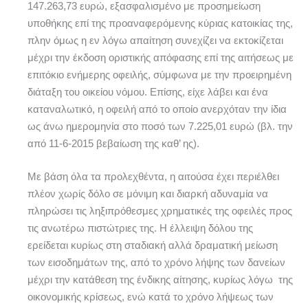
147.263,73 ευρώ, εξασφαλισμένο με προσημείωση
υποθήκης επί της προαναφερόμενης κύριας κατοικίας της,
πλην όμως η εν λόγω απαίτηση συνεχίζει να εκτοκίζεται
μέχρι την έκδοση οριστικής απόφασης επί της αιτήσεως με
επιτόκιο ενήμερης οφειλής, σύμφωνα με την προειρημένη
διάταξη του οικείου νόμου. Επίσης, είχε λάβει και ένα
καταναλωτικό, η οφειλή από το οποίο ανερχόταν την ίδια
ως άνω ημερομηνία στο ποσό των 7.225,01 ευρώ (βλ. την
από 11-6-2015 βεβαίωση της καθ’ ης).
Με βάση όλα τα προλεχθέντα, η αιτούσα έχει περιέλθει
πλέον χωρίς δόλο σε μόνιμη και διαρκή αδυναμία να
πληρώσει τις ληξιπρόθεσμες χρηματικές της οφειλές προς
τις ανωτέρω πιστώτριες της. Η έλλειψη δόλου της
ερείδεται κυρίως στη σταδιακή αλλά δραματική μείωση
των εισοδημάτων της, από το χρόνο λήψης των δανείων
μέχρι την κατάθεση της ένδικης αίτησης, κυρίως λόγω της
οικονομικής κρίσεως, ενώ κατά το χρόνο λήψεως των