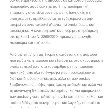
δόλιας περιέλευσης της αιτούσας σε κατάσταση αδυναμία
πληρωμών, αφού δεν είχε ποτέ την εισοδηματική
επάρκεια για να είναι συνεπής με τις δανειακές της
υποχρεώσεις, προβλέποντας το ενδεχόμενο να μην
μπορεί να ανταποκριθεί σ’ αυτές, το οποίο, όμως, και
αποδέχτηκε. Η ένσταση αυτή είναι νόμιμη, στηριζόμενη
στο άρθρο 1 του Ν. 3869/2010, πρέπει να ερευνηθεί
περαιτέρω και κατ’ ουσία.
Από την εκτίμηση της ένορκης κατάθεσης της μάρτυρα
που πρότεινε η αιτούσα και εξετάστηκε στο ακροατήριο, η
οποία εμπεριέχεται στα ταυτάριθμα με την παρούσα
πρακτικά, από όλα τα έγγραφα που προσκομίζουν οι
διάδικοι, δημόσια και ιδιωτικά, αλλά εκ των οποίων
λαμβάνονται υπ’ όψιν προς άμεση απόδειξη και άλλα για
τη συναγωγή δικαστικών τεκμηρίων, και για ορισμένα εκ
των οποίων γίνεται ειδικότερη μνεία κατωτέρω, καθώς και
από τα διδάγματα κοινής πείρας και λογικής, τα οποία το