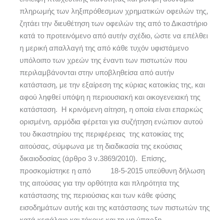
πληρωμής των ληξιπρόθεσμων χρηματικών οφειλών της,
ζητάει την διευθέτηση των οφειλών της από το Δικαστήριο
κατά το προτεινόμενο από αυτήν σχέδιο, ώστε να επέλθει
η μερική απαλλαγή της από κάθε τυχόν υφιστάμενο
υπόλοιπο των χρεών της έναντι των πιστωτών που
περιλαμβάνονται στην υποβληθείσα από αυτήν
κατάσταση, με την εξαίρεση της κύριας κατοικίας της, και
αφού ληφθεί υπόψη η περιουσιακή και οικογενειακή της
κατάσταση. Η κρινόμενη αίτηση, η οποία είναι επαρκώς
ορισμένη, αρμόδια φέρεται για συζήτηση ενώπιον αυτού
του δικαστηρίου της περιφέρειας της κατοικίας της
αιτούσας, σύμφωνα με τη διαδικασία της εκούσιας
δικαιοδοσίας (άρθρο 3 ν.3869/2010). Επίσης,
προσκομίστηκε η από 18-5-2015 υπεύθυνη δήλωση
της αιτούσας για την ορθότητα και πληρότητα της
κατάστασης της περιούσιας και των κάθε φύσης
εισοδημάτων αυτής και της κατάστασης των πιστωτών της
κατά κεφάλαιο και τόκους και τη μη ύπαρξη