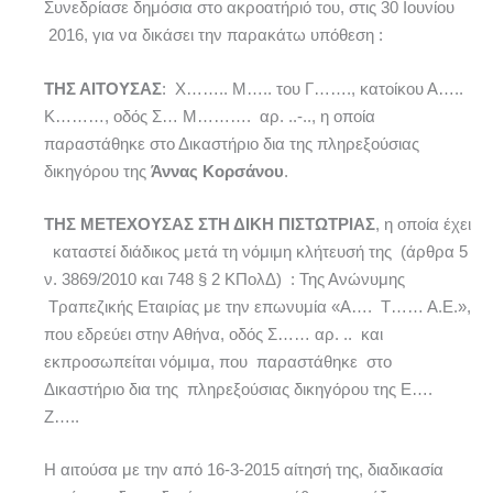
Συνεδρίασε δημόσια στο ακροατήριό του, στις 30 Ιουνίου
2016, για να δικάσει την παρακάτω υπόθεση :
ΤΗΣ ΑΙΤΟΥΣΑΣ
: X…….. Μ….. του Γ……., κατοίκου Α…..
Κ………, οδός Σ… Μ………. αρ. ..-.., η οποία
παραστάθηκε στο Δικαστήριο δια της πληρεξούσιας
δικηγόρου της
Άννας Κορσάνου
.
ΤΗΣ ΜΕΤΕΧΟΥΣΑΣ ΣΤΗ ΔΙΚΗ ΠΙΣΤΩΤΡΙΑΣ
, η οποία έχει
καταστεί διάδικος μετά τη νόμιμη κλήτευσή της (άρθρα 5
ν. 3869/2010 και 748 § 2 ΚΠολΔ) : Της Ανώνυμης
Τραπεζικής Εταιρίας με την επωνυμία «Α…. Τ…… Α.Ε.»,
που εδρεύει στην Αθήνα, οδός Σ…… αρ. .. και
εκπροσωπείται νόμιμα, που παραστάθηκε στο
Δικαστήριο δια της πληρεξούσιας δικηγόρου της Ε….
Ζ…..
Η αιτούσα με την από 16-3-2015 αίτησή της, διαδικασία