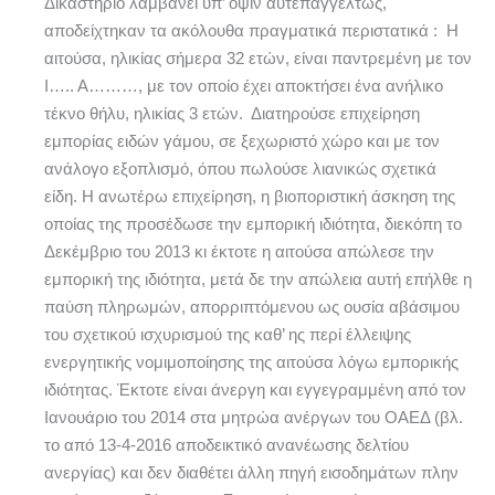
Δικαστήριο λαμβάνει υπ’ όψιν αυτεπαγγέλτως,
αποδείχτηκαν τα ακόλουθα πραγματικά περιστατικά : Η
αιτούσα, ηλικίας σήμερα 32 ετών, είναι παντρεμένη με τον
Ι….. Α………, με τον οποίο έχει αποκτήσει ένα ανήλικο
τέκνο θήλυ, ηλικίας 3 ετών. Διατηρούσε επιχείρηση
εμπορίας ειδών γάμου, σε ξεχωριστό χώρο και με τον
ανάλογο εξοπλισμό, όπου πωλούσε λιανικώς σχετικά
είδη. H ανωτέρω επιχείρηση, η βιοποριστική άσκηση της
οποίας της προσέδωσε την εμπορική ιδιότητα, διεκόπη το
Δεκέμβριο του 2013 κι έκτοτε η αιτούσα απώλεσε την
εμπορική της ιδιότητα, μετά δε την απώλεια αυτή επήλθε η
παύση πληρωμών, απορριπτόμενου ως ουσία αβάσιμου
του σχετικού ισχυρισμού της καθ’ ης περί έλλειψης
ενεργητικής νομιμοποίησης της αιτούσα λόγω εμπορικής
ιδιότητας. Έκτοτε είναι άνεργη και εγγεγραμμένη από τον
Ιανουάριο του 2014 στα μητρώα ανέργων του ΟΑΕΔ (βλ.
το από 13-4-2016 αποδεικτικό ανανέωσης δελτίου
ανεργίας) και δεν διαθέτει άλλη πηγή εισοδημάτων πλην