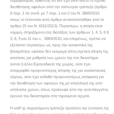
συμβιβασμού, δοθέντος ότι δεν έχει γίνει δεκτό το σχέδιο
διευθέτησης οφειλών από την πιστώτρια τράπεζα (άρθρο
8 παρ. 1 σε συνδ. με 7 παρ. 1 και 2 του Ν. 3869/2010,
όπως το τελευταίο αυτό άρθρο αντικαταστάθηκε από το
άρθρο 15 του Ν. 4161/2013). Περαιτέρω, η αίτηση είναι
νόμιμη, στηριζόμενη στις διατάξεις των άρθρων 1, 4, 5, 6 §
3, 8, 9 και 11 του ν. 3869/2010, και επομένως, πρέπει να
εξεταστεί περαιτέρω ως προς την ουσιαστική της
βασιμότητα, εφόσον δεν εκκρεμεί άλλη σχετική αίτηση της
αιτούσας για ρύθμιση των χρεών της στο δικαστήριο
αυτού ή άλλο Ειρηνοδικείο της χώρας, ούτε έχει
απορριφθεί προγενέστερης αίτησής της για ουσιαστικούς
λόγους, ούτε έχει εκδοθεί προγενεστέρως απόφαση για
την διευθέτηση των οφειλών της με απαλλαγή της από
υπόλοιπα χρεών, όπως προέκυψε από την αυτεπάγγελτη
έρευνα του δικαστηρίου στα τηρούμενα αρχεία.
Η καθ’ ης παριστάμενη τράπεζα προτείνει την ένσταση της