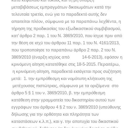
μεταβιβάσεως εμπραγμάτων δικαιωμάτων κατά την
τελευταία τριετία, ενώ για το παραδεκτό αυτής δεν
απαιτείται πλέον, σύμφωνα με τα παραπάνω λεχθέντα, η
τήρηση της προδικασίας του εξωδικαστικού συμβιβασμού,
κατ’ άρθρο 2 παρ. 1 του Ν. 3869/2010, που ίσχυε πριν από
την θέση σε ισχύ του άρθρου 11 παρ. 1 του Ν. 4161/2013,
που τροποποίησε το παραπάνω άρθρο 2 παρ. 2 του Ν.
3869/2010 (έναρξη ισχύος από 14-6-2013), εφόσον η
κρινόμενη αίτηση κατατέθηκε στις 18-5-2015. Περαιτέρω,
η κρινόμενη αίτηση, παραδεκτά εισάγεται προς συζήτηση
μετά: 1. την εμπρόθεσμη και νομότυπη κλήτευση της
μετέχουσας πιστώτριας, σύμφωνα με τα οριζόμενα στο
άρθρο 5 § 1 του ν. 3869/2010, β. την εμπρόθεσμη
κατάθεση στην γραμματεία του δικαστηρίου αυτού των
εγγράφων του άρθρου 4 § 2 του ν. 3869/2010 (υπεύθυνης
δήλωσης για την ορθότητα και πληρότητα των
καταστάσεων κ.λ.π.), και γ. την αποτυχία του δικαστικού