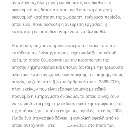
άνω λόγους, Άλλη πηγή εισοδήματος δεν διαθέτει, η
οικονομική της δε κατάσταση οφείλεται στη δυσχερή
οικονομική κατάσταση της χώρας την τρέχουσα περίοδο,
όπου είναι πολύ δύσκολη η ανεύρεση εργασίας, η
κατάσταση δε αυτή δεν αναμένεται να βελτιωθεί.
Η αιτούσα, σε χρόνο προγενέστερο του έτους από την
κατάθεση της ένδικης αίτησης, είχε αναλάβει τα κάτωθι
χρέη, τα οποία θεωρούνται με την κοινοποίηση της
αίτησης ληξιπρόθεσμα και υπολογίζονται με την τρέχουσα
αξία τους κατά τον χρόνο κοινοποίησης της αίτησης, όπως
σαφώς ορίζεται στην § 3 του άρθρου 6 του ν. 3869/2010,
πλην εκείνων που είναι εξασφαλισμένα με ειδικό
προνόμιο ή εμπράγματο δικαίωμα, τα οποία συνεχίζουν
να εκτοκίζονται μέχρι την έκδοση οριστικής απόφασης επί
της αιτήσεως με επιτόκιο ενήμερης οφειλής : το έτος 2008,
έλαβε ένα στεγαστικό δάνειο, η συνολική οφειλή από το
οποίο ανερχόταν, στις 11-6-2015, στο πόσο των