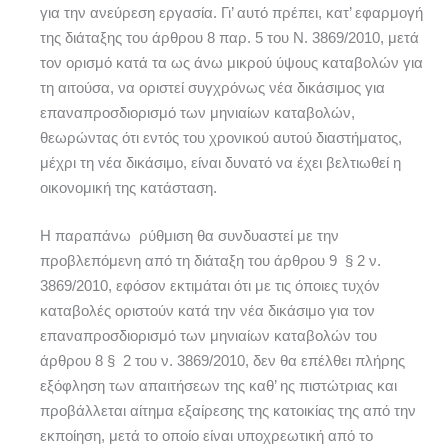
για την ανεύρεση εργασία. Γι’ αυτό πρέπει, κατ’ εφαρμογή
της διάταξης του άρθρου 8 παρ. 5 του Ν. 3869/2010, μετά
τον ορισμό κατά τα ως άνω μικρού ύψους καταβολών για
τη αιτούσα, να οριστεί συγχρόνως νέα δικάσιμος για
επαναπροσδιορισμό των μηνιαίων καταβολών,
θεωρώντας ότι εντός του χρονικού αυτού διαστήματος,
μέχρι τη νέα δικάσιμο, είναι δυνατό να έχει βελτιωθεί η
οικονομική της κατάσταση.
Η παραπάνω ρύθμιση θα συνδυαστεί με την
προβλεπόμενη από τη διάταξη του άρθρου 9 § 2 ν.
3869/2010, εφόσον εκτιμάται ότι με τις όποιες τυχόν
καταβολές οριστούν κατά την νέα δικάσιμο για τον
επαναπροσδιορισμό των μηνιαίων καταβολών του
άρθρου 8 § 2 του ν. 3869/2010, δεν θα επέλθει πλήρης
εξόφληση των απαιτήσεων της καθ’ ης πιστώτριας και
προβάλλεται αίτημα εξαίρεσης της κατοικίας της από την
εκποίηση, μετά το οποίο είναι υποχρεωτική από το