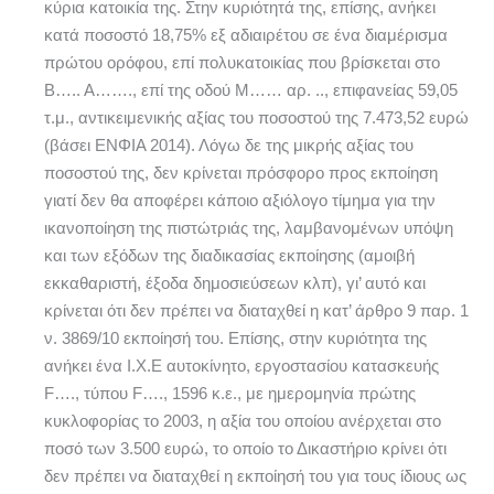
κύρια κατοικία της. Στην κυριότητά της, επίσης, ανήκει
κατά ποσοστό 18,75% εξ αδιαιρέτου σε ένα διαμέρισμα
πρώτου ορόφου, επί πολυκατοικίας που βρίσκεται στο
Β….. Α……., επί της οδού Μ…… αρ. .., επιφανείας 59,05
τ.μ., αντικειμενικής αξίας του ποσοστού της 7.473,52 ευρώ
(βάσει ΕΝΦΙΑ 2014). Λόγω δε της μικρής αξίας του
ποσοστού της, δεν κρίνεται πρόσφορο προς εκποίηση
γιατί δεν θα αποφέρει κάποιο αξιόλογο τίμημα για την
ικανοποίηση της πιστώτριάς της, λαμβανομένων υπόψη
και των εξόδων της διαδικασίας εκποίησης (αμοιβή
εκκαθαριστή, έξοδα δημοσιεύσεων κλπ), γι’ αυτό και
κρίνεται ότι δεν πρέπει να διαταχθεί η κατ’ άρθρο 9 παρ. 1
ν. 3869/10 εκποίησή του. Επίσης, στην κυριότητα της
ανήκει ένα Ι.Χ.Ε αυτοκίνητο, εργοστασίου κατασκευής
F…., τύπου F…., 1596 κ.ε., με ημερομηνία πρώτης
κυκλοφορίας το 2003, η αξία του οποίου ανέρχεται στο
ποσό των 3.500 ευρώ, το οποίο το Δικαστήριο κρίνει ότι
δεν πρέπει να διαταχθεί η εκποίησή του για τους ίδιους ως