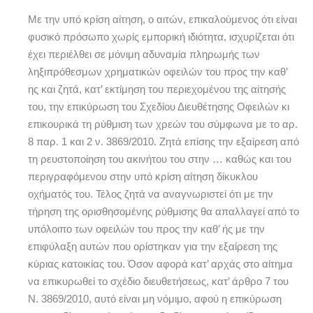
Με την υπό κρίση αίτηση, ο αιτών, επικαλούμενος ότι είναι
φυσικό πρόσωπο χωρίς εμπορική ιδιότητα, ισχυρίζεται ότι
έχει περιέλθει σε μόνιμη αδυναμία πληρωμής των
ληξιπρόθεσμων χρηματικών οφειλών του προς την καθ’
ης και ζητά, κατ’ εκτίμηση του περιεχομένου της αίτησής
του, την επικύρωση του Σχεδίου Διευθέτησης Οφειλών κι
επικουρικά τη ρύθμιση των χρεών του σύμφωνα με το αρ.
8 παρ. 1 και 2 ν. 3869/2010. Ζητά επίσης την εξαίρεση από
τη ρευστοποίηση του ακινήτου του στην … καθώς και του
περιγραφόμενου στην υπό κρίση αίτηση δίκυκλου
οχήματός του. Τέλος ζητά να αναγνωριστεί ότι με την
τήρηση της ορισθησομένης ρύθμισης θα απαλλαγεί από το
υπόλοιπο των οφειλών του προς την καθ’ ής με την
επιφύλαξη αυτών που ορίστηκαν για την εξαίρεση της
κύριας κατοικίας του. Όσον αφορά κατ’ αρχάς στο αίτημα
να επικυρωθεί το σχέδιο διευθετήσεως, κατ’ άρθρο 7 του
Ν. 3869/2010, αυτό είναι μη νόμιμο, αφού η επικύρωση