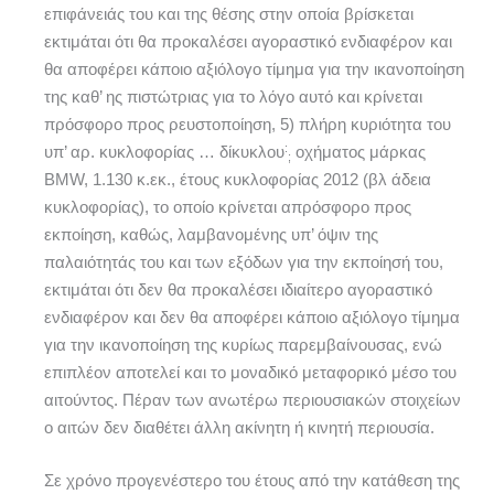
επιφάνειάς του και της θέσης στην οποία βρίσκεται
εκτιμάται ότι θα προκαλέσει αγοραστικό ενδιαφέρον και
θα αποφέρει κάποιο αξιόλογο τίμημα για την ικανοποίηση
της καθ’ ης πιστώτριας για το λόγο αυτό και κρίνεται
πρόσφορο προς ρευστοποίηση, 5) πλήρη κυριότητα του
:
υπ’ αρ. κυκλοφορίας … δίκυκλου
οχήματος μάρκας
;
BMW, 1.130 κ.εκ., έτους κυκλοφορίας 2012 (βλ άδεια
κυκλοφορίας), το οποίο κρίνεται απρόσφορο προς
εκποίηση, καθώς, λαμβανομένης υπ’ όψιν της
παλαιότητάς του και των εξόδων για την εκποίησή του,
εκτιμάται ότι δεν θα προκαλέσει ιδιαίτερο αγοραστικό
ενδιαφέρον και δεν θα αποφέρει κάποιο αξιόλογο τίμημα
για την ικανοποίηση της κυρίως παρεμβαίνουσας, ενώ
επιπλέον αποτελεί και το μοναδικό μεταφορικό μέσο του
αιτούντος. Πέραν των ανωτέρω περιουσιακών στοιχείων
ο αιτών δεν διαθέτει άλλη ακίνητη ή κινητή περιουσία.
Σε χρόνο προγενέστερο του έτους από την κατάθεση της