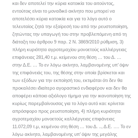
και δεν αποτελεί την κύρια κατοικία του αιτούντος,
εντούτοις είναι το μοναδικό ακίνητο που μπορεί να
αποτελέσει κύρια κατοικία και για το λόγο αυτό ο
τελευταίος ζητά την εξαίρεσή του από την ρευστοποίηση,
ζητώντας την υπαγωγή του στην προβλεπόμενη από τη
διάταξη του άρθρου 9 παρ. 2 Ν. 3869/2010 ρύθμιση, 3)
πλήρη κυριότητα αγροτεμαχίου μονοετούς καλλιέργειας
επιφάνειας 281,40 τ.μ. κείμενου στη θέση … του Δ. …
στην Δ.Ε. … Το εν λόγω ακίνητο, λαμβανομένης υπ’ όψιν
της επιφάνειάς του, της θέσης στην οποία βρίσκεται και
των εξόδων για την εκποίησή του, εκτιμάται ότι δεν θα
προκαλέσει ιδιαίτερο αγοραστικό ενδιαφέρον και δεν θα
αποφέρει κάποιο αξιόλογο τίμημα για την ικανοποίηση της
κυρίως παρεμβαίνουσας για το λόγο αυτό και: κρίνεται
απρόσφορο προς ρευστοποίηση, 4) πλήρη κυριότητα
αγροτεμαχίου μονοετούς καλλιέργειας επιφάνειας
11.072,09 τ.μ, κειμένου στη θέση … του Δ. .., Δ.Ε. …. Το εν
λόγω ακίνητο, λαμβανομένης υπ’ όψιν της μεγάλης