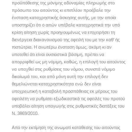
προϋπόθεσης της μόνιμης αδυναμίας πληρωμής στο
πρόσωπο του αιτούντος κι επιπλέον προέβαλε την
ένσταση καταχρηστικής άσκησης αυτής, με την οποία
υποστηρίζει ότι ο αιτών υπέβαλε καταχρηστικά την υπό
κρίση αίτηση χωρίς προηγουμένως να επιχειρήσει τη
διενέργεια διακανονισμού της οφειλή του με την καθ’ ής
πιστώτρια. Η ανωτέρω ένσταση όμως, ακόμη κι αν
υποτεθεί ότι είναι ουσιαστικά βάσιμη, πρέπει να
απορριφθεί ως μη νόμιμη, καθώς, η επιλογή του αιτούντος
να υπαχθεί στις ρυθμίσεις του νόμου, συνιστά νόμιμο
δικαίωμά του, και από μόνη αυτή την επιλογή δεν
θεμελιώνεται καταχρηστικότητα ενώ δεν είναι
υποχρεωτική η καταβολή προσπάθειας εκ μέρους του
οφειλέτη να ρυθμίσει εξωδικαστικά τις οφειλές του προτού
υποβάλει αίτηση υπαγωγής στις ρυθμιστικές διατάξεις του
Ν. 3869/2010.
Από την εκτίμηση της ανωμοτί κατάθεσης του αιτούντος