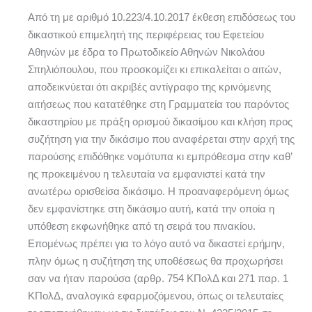
Από τη με αριθμό 10.223/4.10.2017 έκθεση επιδόσεως του
δικαστικού επιμελητή της περιφέρειας του Εφετείου
Αθηνών με έδρα το Πρωτοδικείο Αθηνών Νικολάου
Σπηλιόπουλου, που προσκομίζει κι επικαλείται ο αιτών,
αποδεικνύεται ότι ακριβές αντίγραφο της κρινόμενης
αιτήσεως που κατατέθηκε στη Γραμματεία του παρόντος
δικαστηρίου με πράξη ορισμού δικασίμου και κλήση προς
συζήτηση για την δικάσιμο που αναφέρεται στην αρχή της
παρούσης επιδόθηκε νομότυπα κι εμπρόθεσμα στην καθ’
ης προκειμένου η τελευταία να εμφανιστεί κατά την
ανωτέρω ορισθείσα δικάσιμο. Η προαναφερόμενη όμως
δεν εμφανίστηκε στη δικάσιμο αυτή, κατά την οποία η
υπόθεση εκφωνήθηκε από τη σειρά του πινακίου.
Επομένως πρέπει για το λόγο αυτό να δικαστεί ερήμην,
πλην όμως η συζήτηση της υποθέσεως θα προχωρήσει
σαν να ήταν παρούσα (αρθρ. 754 ΚΠολΔ και 271 παρ. 1
ΚΠολΔ, αναλογικά εφαρμοζόμενου, όπως οι τελευταίες