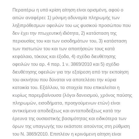
Περαιτέρω η υπό κρίση αίτηση είναι ορισμένη, αφού ο
αιτών αναφέρει: 1) μόνιμη αδυναμία πληρωμής των
ληξιπρόθεσμων οφειλών του ως φυσικού προσώπου που
δεν έχει την πτωχευτική ιδιότητα, 2) κατάσταση της
περιουσίας του και των εισοδημάτων του, 3) κατάσταση
των πιστωτών του και των απαιτήσεών τους κατά
κεφάλαιο, τόκους και έξοδα, 4) σχέδιο διευθέτησης
οφειλών του αρ. 4 παρ. 1 ν. 3869/2010 και 5) σχέδιο
διευθέτησης οφειλών για την εξαίρεση από την εκποίηση
του ακινήτου που δύναται να αποτελέσει την κύρια
κατοικία του. Εξάλλου, τα στοιχεία που επικαλείται η
κυρίως παρεμβαίνουσα (λόγοι δανεισμού, χρόνος παύσης
πληρωμών, εισοδήματα, προηγούμενων ετών) είναι
αντικείμενα αποδείξεως και ανταποδείξεως κατά την
έρευνα της ουσιαστικής βασιμότητας και ειδικότερα των
όρων της υπαγωγής του εκάστοτε αιτούντος στη ρύθμιση
του Ν. 3869/2010. Επιπλέον η κρινόμενη αίτηση είναι