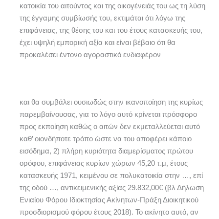
κατοικία του αιτούντος και της οικογένειάς του ως τη λύση
της έγγαμης συμβίωσής του, εκτιμάται ότι λόγω της
επιφάνειας, της θέσης του και του έτους κατασκευής του,
έχει υψηλή εμπορική αξία και είναι βέβαιο ότι θα
προκαλέσει έντονο αγοραστικό ενδιαφέρον
και θα συμβάλει ουσιωδώς στην ικανοποίηση της κυρίως
παρεμβαίνουσας, για το λόγο αυτό κρίνεται πρόσφορο
προς εκποίηση καθώς ο αιτών δεν εκμεταλλεύεται αυτό
καθ’ οιονδήποτε τρόπο ώστε να του αποφέρει κάποιο
εισόδημα, 2) πλήρη κυριότητα διαμερίσματος πρώτου
ορόφου, επιφάνειας κυρίων χώρων 45,20 τ.μ, έτους
κατασκευής 1971, κειμένου σε πολυκατοικία στην …, επί
της οδού …, αντικειμενικής αξίας 29.832,00€ (βλ Δήλωση
Ενιαίου Φόρου Ιδιοκτησίας Ακίνητων-Πράξη Διοικητικού
προσδιορισμού φόρου έτους 2018). Το ακίνητο αυτό, αν