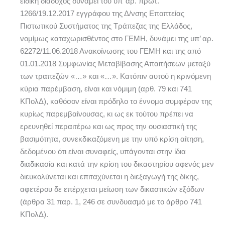
ειδική διάδοχος δυνάμει του υπ’ αρ. πρωτ.
1266/19.12.2017 εγγράφου της Δ/νσης Εποπτείας
Πιστωτικού Συστήματος της Τράπεζας της Ελλάδος,
νομίμως καταχωρισθέντος στο ΓΕΜΗ, δυνάμει της υπ’ αρ.
62272/11.06.2018 Ανακοίνωσης του ΓΕΜΗ και της από
01.01.2018 Συμφωνίας Μεταβίβασης Απαιτήσεων μεταξύ
των τραπεζών «…» και «…». Κατόπιν αυτού η κρινόμενη
κύρια παρέμβαση, είναι και νόμιμη (αρθ. 79 και 741
ΚΠολΔ), καθόσον είναι πρόδηλο το έννομο συμφέρον της
κυρίως παρεμβαίνουσας, κι ως εκ τούτου πρέπει να
ερευνηθεί περαιτέρω και ως προς την ουσιαστική της
βασιμότητα, συνεκδικαζόμενη με την υπό κρίση αίτηση,
δεδομένου ότι είναι συναφείς, υπάγονται στην ίδια
διαδικασία και κατά την κρίση του δικαστηρίου αφενός μεν
διευκολύνεται και επιταχύνεται η διεξαγωγή της δίκης,
αφετέρου δε επέρχεται μείωση των δικαστικών εξόδων
(άρθρα 31 παρ. 1, 246 σε συνδυασμό με το άρθρο 741
ΚΠολΔ).