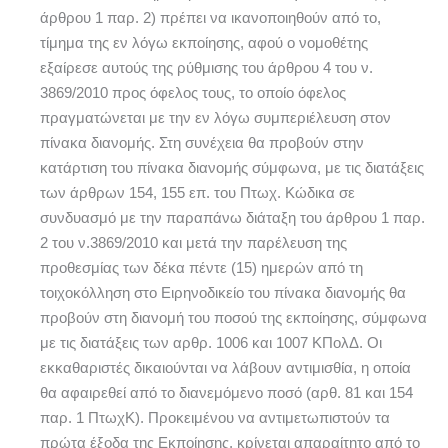
άρθρου 1 παρ. 2) πρέπει να ικανοποιηθούν από το,
τίμημα της εν λόγω εκποίησης, αφού ο νομοθέτης
εξαίρεσε αυτούς της ρύθμισης του άρθρου 4 του ν.
3869/2010 προς όφελος τους, το οποίο όφελος
πραγματώνεται με την εν λόγω συμπεριέλευση στον
πίνακα διανομής. Στη συνέχεια θα προβούν στην
κατάρτιση του πίνακα διανομής σύμφωνα, με τις διατάξεις
των άρθρων 154, 155 επ. του Πτωχ. Κώδικα σε
συνδυασμό με την παραπάνω διάταξη του άρθρου 1 παρ.
2 του ν.3869/2010 και μετά την παρέλευση της
προθεσμίας των δέκα πέντε (15) ημερών από τη
τοιχοκόλληση στο Ειρηνοδικείο του πίνακα διανομής θα
προβούν στη διανομή του ποσού της εκποίησης, σύμφωνα
με τις διατάξεις των αρθρ. 1006 και 1007 ΚΠολΔ. Οι
εκκαθαριστές δικαιούνται να λάβουν αντιμισθία, η οποία
θα αφαιρεθεί από το διανεμόμενο ποσό (αρθ. 81 και 154
παρ. 1 ΠτωχΚ). Προκειμένου να αντιμετωπιστούν τα
πρώτα έξοδα της Εκποίησης, κρίνεται απαραίτητο από το