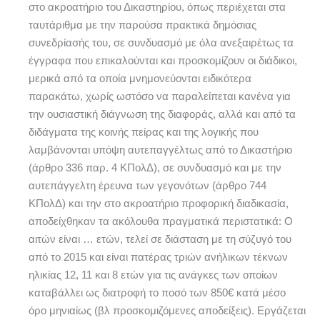
στο ακροατήριο του Δικαστηρίου, όπως περιέχεται στα
ταυτάριθμα με την παρούσα πρακτικά δημόσιας
συνεδρίασής του, σε συνδυασμό με όλα ανεξαιρέτως τα
έγγραφα που επικαλούνται και προσκομίζουν oι διάδικοι,
μερικά από τα οποία μνημονεύονται ειδικότερα
παρακάτω, χωρίς ωστόσο να παραλείπεται κανένα για
την ουσιαστική διάγνωση της διαφοράς, αλλά και από τα
διδάγματα της κοινής πείρας και της λογικής που
λαμβάνονται υπόψη αυτεπαγγέλτως από το Δικαστήριο
(άρθρο 336 παρ. 4 ΚΠολΔ), σε συνδυασμό και με την
αυτεπάγγελτη έρευνα των γεγονότων (άρθρο 744
ΚΠολΔ) και την στο ακροατήριο προφορική διαδικασία,
αποδείχθηκαν τα ακόλουθα πραγματικά περιστατικά: Ο
αιτών είναι … ετών, τελεί σε διάσταση με τη σύζυγό του
από το 2015 και είναι πατέρας τριών ανήλικων τέκνων
ηλικίας 12, 11 και 8 ετών για τις ανάγκες των οποίων
καταβάλλει ως διατροφή το ποσό των 850€ κατά μέσο
όρο μηνιαίως (βλ προσκομιζόμενες αποδείξεις). Εργάζεται