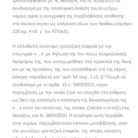
τροποποιήθηκαν με τις διατάξεις του Ν. 4335/2015 σε
συνδυασμό με την αιτιολογική έκθεση του ανωτέρω
νόμου) αφού η αναγραφή της αναβληθείσας υπόθεσης
στο πινάκιο ισχύει ως κλήτευση όλων των διαδίκων(άρθρο
226 αρ. 4 εδ. γ’ του ΚΠολΔ).
Η αλλοδαπή ανώνυμη τραπεζική εταιρεία με την
επωνυμία «…», με δήλωση της πιο πάνω πληρεξούσιας
δικηγόρου της, που καταχωρήθηκε στα πρακτικά της δίκης
και με τις προτάσεις της που κατατέθηκαν επί της έδρας,
άσκησε παραδεκτά κατ’ αρθ. 54 παρ. 1 εδ. β’ ΠτωχΚ σε
συνδυασμό με το άρθρ. 15 ν. 3869/2010, κύρια
παρέμβαση, με την οποία ζητά να υπαχθεί στη ρύθμιση
ως δική της απαίτηση η απαίτηση της δικαιοπαρόχου της
«…» κατά του αιτούντος, της οποίας ζητείται η ένταξη στις
διατάξεις του Ν. 3869/2010. Η απαίτηση αυτή περιήλθε
στην κυρίως παρεμβαίνουσα κατόπιν μεταβίβασης, από
την ανωτέρω τραπεζική εταιρεία, της οποίας κατέστη