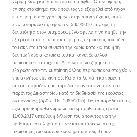
νόμιμη βάση και πρέπει να απορριφθεί. Όσον αφορά,
επίσης στο αίτημα του αιτούντος να εξαιρεθεί από τυχόν
εκποίηση το περιγραφόμενο στην αίτηση όχημα, αυτό
είναι απαράδεκτο, αφού ο ν. 3869/2010 παρέχει τη
δυνατότητα στον υπερχρεωμένο οφειλέτη να αιτηθεί την
εξαίρεση από τη ρευστοποίηση της περιουσίας του μόνο
του ακινήτου που συνιστά την κύρια κατοικία του ή τη
δυνητική κύρια κατοικία του και κανενός άλλου
περιουσιακού στοιχείου. Δε δύναται να ζητήσει την
εξαίρεση από την εκποίηση άλλου περιουσιακού στοιχείου,
είτε ακινήτου είτε κινητού. Κατά τα λοιπά η κρινόμενη
αίτηση, παραδεκτά κι αρμόδια εισάγεται ενώπιον του
παρόντος Δικαστηρίου κατά τη διαδικασία της εκούσιας
δικαιοδοσίας (άρθρ. 3 Ν. 3869/2010). Για το παραδεκτό της
έχει προσκομισθεί νομίμως και εμπροθέσμως η από
11/09/2017 υπεύθυνη δήλωση του αιτούντος για την
ορθότητα και πληρότητα των καταστάσεων: α) της
περιουσίας του καυτών εισοδημάτων του, β) των