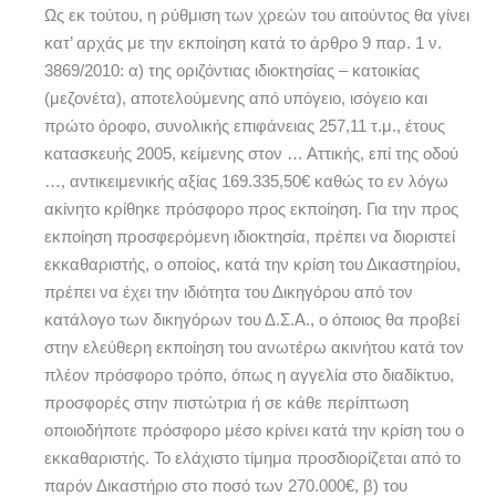
Ως εκ τούτου, η ρύθμιση των χρεών του αιτούντος θα γίνει
κατ’ αρχάς με την εκποίηση κατά το άρθρο 9 παρ. 1 ν.
3869/2010: α) της οριζόντιας ιδιοκτησίας – κατοικίας
(μεζονέτα), αποτελούμενης από υπόγειο, ισόγειο και
πρώτο όροφο, συνολικής επιφάνειας 257,11 τ.μ., έτους
κατασκευής 2005, κείμενης στον … Αττικής, επί της οδού
…, αντικειμενικής αξίας 169.335,50€ καθώς το εν λόγω
ακίνητο κρίθηκε πρόσφορο προς εκποίηση. Για την προς
εκποίηση προσφερόμενη ιδιοκτησία, πρέπει να διοριστεί
εκκαθαριστής, ο οποίος, κατά την κρίση του Δικαστηρίου,
πρέπει να έχει την ιδιότητα του Δικηγόρου από τον
κατάλογο των δικηγόρων του Δ.Σ.Α., ο όποιος θα προβεί
στην ελεύθερη εκποίηση του ανωτέρω ακινήτου κατά τον
πλέον πρόσφορο τρόπο, όπως η αγγελία στο διαδίκτυο,
προσφορές στην πιστώτρια ή σε κάθε περίπτωση
οποιοδήποτε πρόσφορο μέσο κρίνει κατά την κρίση του ο
εκκαθαριστής. Το ελάχιστο τίμημα προσδιορίζεται από το
παρόν Δικαστήριο στο ποσό των 270.000€, β) του