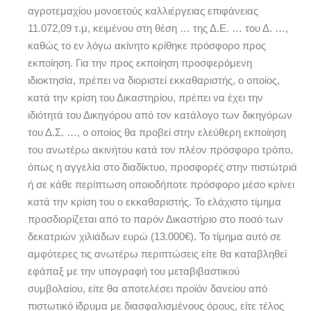
αγροτεμαχίου μονοετούς καλλιέργειας επιφάνειας
11.072,09 τ.μ, κειμένου στη θέση … της Δ.Ε. … του Δ. …,
καθώς το εν λόγω ακίνητο κρίθηκε πρόσφορο προς
εκποίηση. Για την προς εκποίηση προσφερόμενη
ιδιοκτησία, πρέπει να διοριστεί εκκαθαριστής, ο οποίος,
κατά την κρίση του Δικαστηρίου, πρέπει να έχει την
ιδιότητά του Δικηγόρου από τον κατάλογο των δικηγόρων
του Δ.Σ. …, ο οποίος θα προβεί στην ελεύθερη εκποίηση
του ανωτέρω ακινήτου κατά τον πλέον πρόσφορο τρόπο,
όπως η αγγελία στο διαδίκτυο, προσφορές στην πιστώτριά
ή σε κάθε περίπτωση οποιοδήποτε πρόσφορο μέσο κρίνει
κατά την κρίση του ο εκκαθαριστής. Το ελάχιστο τίμημα
προσδιορίζεται από το παρόν Δικαστήριο στο ποσό των
δεκατριών χιλιάδων ευρώ (13.000€). Το τίμημα αυτό σε
αμφότερες τις ανωτέρω περιπτώσεις είτε θα καταβληθεί
εφάπαξ με την υπογραφή του μεταβιβαστικού
συμβολαίου, είτε θα αποτελέσει προϊόν δανείου από
πιστωτικό ίδρυμα με διασφαλισμένους όρους, είτε τέλος