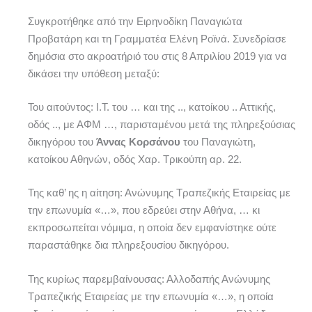
Συγκροτήθηκε από την Ειρηνοδίκη Παναγιώτα
Προβατάρη και τη Γραμματέα Ελένη Ροϊνά. Συνεδρίασε
δημόσια στο ακροατήριό του στις 8 Απριλίου 2019 για να
δικάσει την υπόθεση μεταξύ:
Του αιτούντος: Ι.Τ. του … και της .., κατοίκου .. Αττικής,
οδός .., με ΑΦΜ …, παρισταμένου μετά της πληρεξούσιας
δικηγόρου του
Άννας Κορσάνου
του Παναγιώτη,
κατοίκου Αθηνών, οδός Χαρ. Τρικούπη αρ. 22.
Της καθ’ ης η αίτηση: Ανώνυμης Τραπεζικής Εταιρείας με
την επωνυμία «…», που εδρεύει στην Αθήνα, … κι
εκπροσωπείται νόμιμα, η οποία δεν εμφανίστηκε ούτε
παραστάθηκε δια πληρεξουσίου δικηγόρου.
Της κυρίως παρεμβαίνουσας: Αλλοδαπής Ανώνυμης
Τραπεζικής Εταιρείας με την επωνυμία «…», η οποία