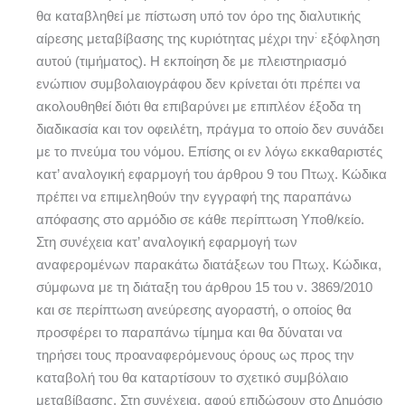
θα καταβληθεί με πίστωση υπό τον όρο της διαλυτικής
:
αίρεσης μεταβίβασης της κυριότητας μέχρι την
εξόφληση
αυτού (τιμήματος). Η εκποίηση δε με πλειστηριασμό
ενώπιον συμβολαιογράφου δεν κρίνεται ότι πρέπει να
ακολουθηθεί διότι θα επιβαρύνει με επιπλέον έξοδα τη
διαδικασία και τον οφειλέτη, πράγμα το οποίο δεν συνάδει
με το πνεύμα του νόμου. Επίσης οι εν λόγω εκκαθαριστές
κατ’ αναλογική εφαρμογή του άρθρου 9 του Πτωχ. Κώδικα
πρέπει να επιμεληθούν την εγγραφή της παραπάνω
απόφασης στο αρμόδιο σε κάθε περίπτωση Υποθ/κείο.
Στη συνέχεια κατ’ αναλογική εφαρμογή των
αναφερομένων παρακάτω διατάξεων του Πτωχ. Κώδικα,
σύμφωνα με τη διάταξη του άρθρου 15 του ν. 3869/2010
και σε περίπτωση ανεύρεσης αγοραστή, ο οποίος θα
προσφέρει το παραπάνω τίμημα και θα δύναται να
τηρήσει τους προαναφερόμενους όρους ως προς την
καταβολή του θα καταρτίσουν το σχετικό συμβόλαιο
μεταβίβασης. Στη συνέχεια, αφού επιδώσουν στο Δημόσιο