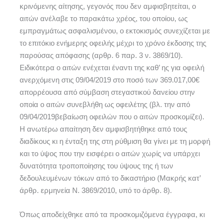
κρινόμενης αίτησης, γεγονός που δεν αμφισβητείται, ο
αιτών ανέλαβε το παρακάτω χρέος, του οποίου, ως
εμπραγμάτως ασφαλισμένου, ο εκτοκισμός συνεχίζεται με
το επιτόκιο ενήμερης οφειλής μέχρι το χρόνο έκδοσης της
παρούσας απόφασης (αρθρ. 6 παρ. 3 ν. 3869/10).
Ειδικότερα ο αιτών ενέχεται έναντι της καθ’ ης για οφειλή
ανερχόμενη στις 09/04/2019 στο ποσό των 369.017,00€
απορρέουσα από σύμβαση στεγαστικού δανείου στην
οποία ο αιτών συνεβλήθη ως οφειλέτης (βλ. την από
09/04/2019βεβαίωση οφειλών που ο αιτών προσκομίζει).
Η ανωτέρω απαίτηση δεν αμφισβητήθηκε από τους
διαδίκους κι η ένταξη της στη ρύθμιση θα γίνει με τη μορφή
και το ύψος που την εισφέρει ο αιτών χωρίς να υπάρχει
δυνατότητα τροποποίησης του ύψους της ή των
δεδουλευμένων τόκων από το δικαστήριο (Μακρής κατ’
άρθρ. ερμηνεία Ν. 3869/2010, υπό το άρθρ. 8).
Όπως αποδείχθηκε από τα προσκομιζόμενα έγγραφα, κι