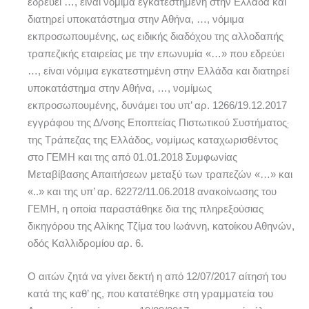
εδρεύει …, είναι νόμιμα εγκατεστημένη στην Ελλάδα και
διατηρεί υποκατάστημα στην Αθήνα, …, νόμιμα
εκπροσωπουμένης, ως ειδικής διαδόχου της αλλοδαπής
τραπεζικής εταιρείας με την επωνυμία «…» που εδρεύει
…, είναι νόμιμα εγκατεστημένη στην Ελλάδα και διατηρεί
υποκατάστημα στην Αθήνα, …, νομίμως
εκπροσωπουμένης, δυνάμει του υπ’ αρ. 1266/19.12.2017
εγγράφου της Δ/νσης Εποπτείας Πιστωτικού Συστήματος
;
της Τράπεζας της Ελλάδος, νομίμως καταχωρισθέντος
στο ΓΕΜΗ και της από 01.01.2018 Συμφωνίας
Μεταβίβασης Απαιτήσεων μεταξύ των τραπεζών «…» και
«..» και της υπ’ αρ. 62272/11.06.2018 ανακοίνωσης του
ΓΕΜΗ, η οποία παραστάθηκε δια της πληρεξούσιας
δικηγόρου της Αλίκης Τζίμα του Ιωάννη, κατοίκου Αθηνών,
οδός Καλλιδρομίου αρ. 6.
Ο αιτών ζητά να γίνει δεκτή η από 12/07/2017 αίτησή του
κατά της καθ’ ης, που κατατέθηκε στη γραμματεία του