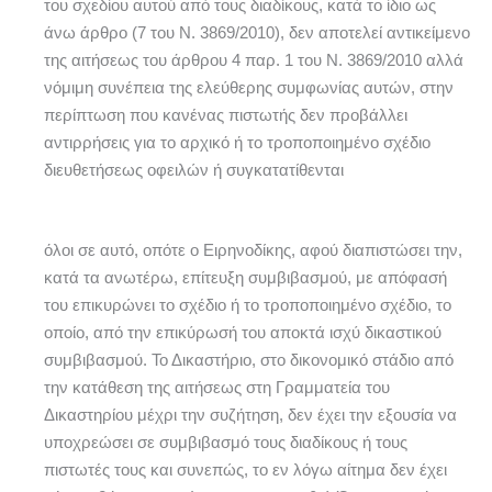
του σχεδίου αυτού από τους διαδίκους, κατά το ίδιο ως
άνω άρθρο (7 του Ν. 3869/2010), δεν αποτελεί αντικείμενο
της αιτήσεως του άρθρου 4 παρ. 1 του Ν. 3869/2010 αλλά
νόμιμη συνέπεια της ελεύθερης συμφωνίας αυτών, στην
περίπτωση που κανένας πιστωτής δεν προβάλλει
αντιρρήσεις για το αρχικό ή το τροποποιημένο σχέδιο
διευθετήσεως οφειλών ή συγκατατίθενται
όλοι σε αυτό, οπότε ο Ειρηνοδίκης, αφού διαπιστώσει την,
κατά τα ανωτέρω, επίτευξη συμβιβασμού, με απόφασή
του επικυρώνει το σχέδιο ή το τροποποιημένο σχέδιο, το
οποίο, από την επικύρωσή του αποκτά ισχύ δικαστικού
συμβιβασμού. Το Δικαστήριο, στο δικονομικό στάδιο από
την κατάθεση της αιτήσεως στη Γραμματεία του
Δικαστηρίου μέχρι την συζήτηση, δεν έχει την εξουσία να
υποχρεώσει σε συμβιβασμό τους διαδίκους ή τους
πιστωτές τους και συνεπώς, το εν λόγω αίτημα δεν έχει