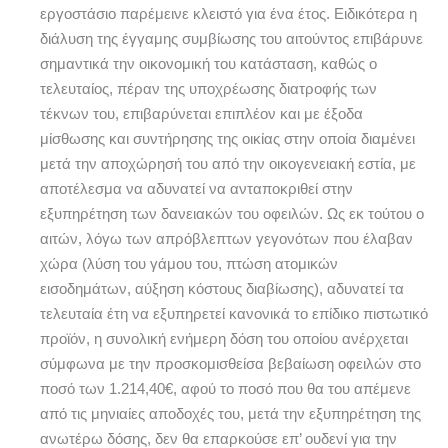
εργοστάσιο παρέμεινε κλειστό για ένα έτος. Ειδικότερα η
διάλυση της έγγαμης συμβίωσης του αιτούντος επιβάρυνε
σημαντικά την οικονομική του κατάσταση, καθώς ο
τελευταίος, πέραν της υποχρέωσης διατροφής των
τέκνων του, επιβαρύνεται επιπλέον και με έξοδα
μίσθωσης και συντήρησης της οικίας στην οποία διαμένει
μετά την αποχώρησή του από την οικογενειακή εστία, με
αποτέλεσμα να αδυνατεί να ανταποκριθεί στην
εξυπηρέτηση των δανειακών του οφειλών. Ως εκ τούτου ο
αιτών, λόγω των απρόβλεπτων γεγονότων που έλαβαν
χώρα (λύση του γάμου του, πτώση ατομικών
εισοδημάτων, αύξηση κόστους διαβίωσης), αδυνατεί τα
τελευταία έτη να εξυπηρετεί κανονικά το επίδικο πιστωτικό
προϊόν, η συνολική ενήμερη δόση του οποίου ανέρχεται
σύμφωνα με την προσκομισθείσα βεβαίωση οφειλών στο
ποσό των 1.214,40€, αφού τo ποσό που θα του απέμενε
από τις μηνιαίες αποδοχές του, μετά την εξυπηρέτηση της
ανωτέρω δόσης, δεν θα επαρκούσε επ’ ουδενί για την