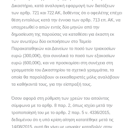
Δικαστήριο, κατά αναλογική εφαρμογή των διατάξεων
των αρθρ. 721 και 722 ΑΚ, δοθέντος ότι ο οφειλέτης επέχει
θέση εντολέως κατά την έννοια των αρθρ. 713 επ. ΑΚ, να
υποχρεωθεί ο αιτών εντός δύο μηνών από την
δημοσίευση της παρούσας να καταθέσει για έκαστη εκ
των ανωτέρω δύο εκποιήσεων στο Ταμείο
Παρακαταθηκών και Δανείων το ποσό των τριακοσίων
ευρώ (300,00€), ήτοι συνολικά το ποσό των εξακοσίων
ευρώ (600,00€), και να προσκομίσει στη συνέχεια στη
γραμματεία του Δικαστηρίου τα σχετικά γραμμάτια, τα
οποία θα παραλάβουν οι εκκαθαριστές μόλις αναλάβουν
τα καθήκοντά τους, για την είσπραξή τους.
Όσον αφορά στη ρύθμιση των χρεών του αιτούντος
σύμφωνα με το αρθρ. 8 παρ. 2, όπως ισχύει μετά την
τροποποίησή του με το αρθρ. 2 παρ. 5 ν. 4336/2015,
δεδομένου ότι η υπό κρίση αίτηση κατατέθηκε μετά τις
14/08/2015, αυτή θα γίνει με μηνιαίες καταβολές στην