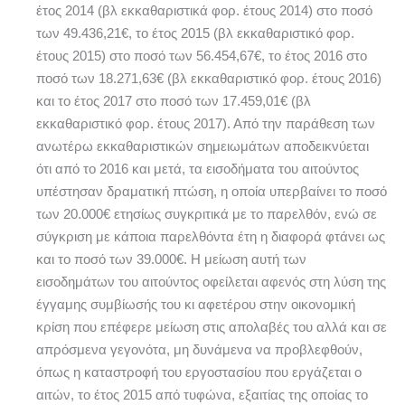
έτος 2014 (βλ εκκαθαριστικά φορ. έτους 2014) στο ποσό
των 49.436,21€, το έτος 2015 (βλ εκκαθαριστικό φορ.
έτους 2015) στο ποσό των 56.454,67€, το έτος 2016 στο
ποσό των 18.271,63€ (βλ εκκαθαριστικό φορ. έτους 2016)
και το έτος 2017 στο ποσό των 17.459,01€ (βλ
εκκαθαριστικό φορ. έτους 2017). Από την παράθεση των
ανωτέρω εκκαθαριστικών σημειωμάτων αποδεικνύεται
ότι από το 2016 και μετά, τα εισοδήματα του αιτούντος
υπέστησαν δραματική πτώση, η οποία υπερβαίνει το ποσό
των 20.000€ ετησίως συγκριτικά με το παρελθόν, ενώ σε
σύγκριση με κάποια παρελθόντα έτη η διαφορά φτάνει ως
και το ποσό των 39.000€. Η μείωση αυτή των
εισοδημάτων του αιτούντος οφείλεται αφενός στη λύση της
έγγαμης συμβίωσής του κι αφετέρου στην οικονομική
κρίση που επέφερε μείωση στις απολαβές του αλλά και σε
απρόσμενα γεγονότα, μη δυνάμενα να προβλεφθούν,
όπως η καταστροφή του εργοστασίου που εργάζεται ο
αιτών, το έτος 2015 από τυφώνα, εξαιτίας της οποίας το