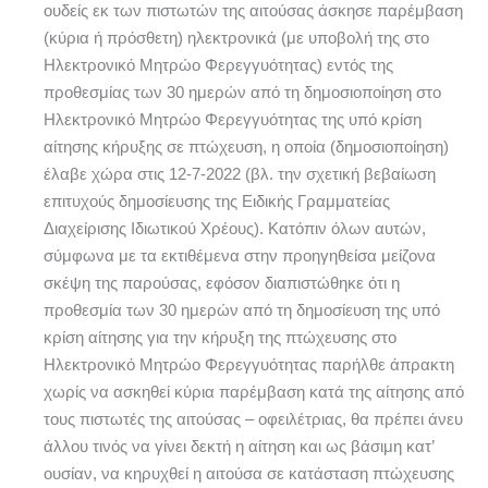
ουδείς εκ των πιστωτών της αιτούσας άσκησε παρέμβαση
(κύρια ή πρόσθετη) ηλεκτρονικά (με υποβολή της στο
Ηλεκτρονικό Μητρώο Φερεγγυότητας) εντός της
προθεσμίας των 30 ημερών από τη δημοσιοποίηση στο
Ηλεκτρονικό Μητρώο Φερεγγυότητας της υπό κρίση
αίτησης κήρυξης σε πτώχευση, η οποία (δημοσιοποίηση)
έλαβε χώρα στις 12-7-2022 (βλ. την σχετική βεβαίωση
επιτυχούς δημοσίευσης της Ειδικής Γραμματείας
Διαχείρισης Ιδιωτικού Χρέους). Κατόπιν όλων αυτών,
σύμφωνα με τα εκτιθέμενα στην προηγηθείσα μείζονα
σκέψη της παρούσας, εφόσον διαπιστώθηκε ότι η
προθεσμία των 30 ημερών από τη δημοσίευση της υπό
κρίση αίτησης για την κήρυξη της πτώχευσης στο
Ηλεκτρονικό Μητρώο Φερεγγυότητας παρήλθε άπρακτη
χωρίς να ασκηθεί κύρια παρέμβαση κατά της αίτησης από
τους πιστωτές της αιτούσας – οφειλέτριας, θα πρέπει άνευ
άλλου τινός να γίνει δεκτή η αίτηση και ως βάσιμη κατ’
ουσίαν, να κηρυχθεί η αιτούσα σε κατάσταση πτώχευσης