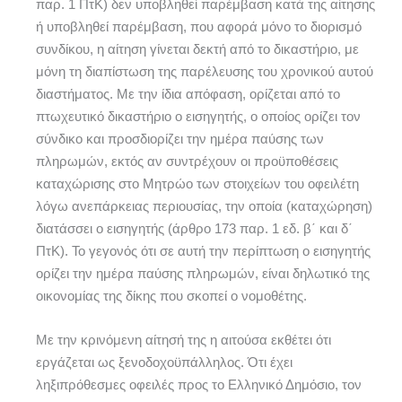
παρ. 1 ΠτΚ) δεν υποβληθεί παρέμβαση κατά της αίτησης
ή υποβληθεί παρέμβαση, που αφορά μόνο το διορισμό
συνδίκου, η αίτηση γίνεται δεκτή από το δικαστήριο, με
μόνη τη διαπίστωση της παρέλευσης του χρονικού αυτού
διαστήματος. Με την ίδια απόφαση, ορίζεται από το
πτωχευτικό δικαστήριο ο εισηγητής, ο οποίος ορίζει τον
σύνδικο και προσδιορίζει την ημέρα παύσης των
πληρωμών, εκτός αν συντρέχουν οι προϋποθέσεις
καταχώρισης στο Μητρώο των στοιχείων του οφειλέτη
λόγω ανεπάρκειας περιουσίας, την οποία (καταχώρηση)
διατάσσει ο εισηγητής (άρθρο 173 παρ. 1 εδ. β΄ και δ΄
ΠτΚ). Το γεγονός ότι σε αυτή την περίπτωση ο εισηγητής
ορίζει την ημέρα παύσης πληρωμών, είναι δηλωτικό της
οικονομίας της δίκης που σκοπεί ο νομοθέτης.
Με την κρινόμενη αίτησή της η αιτούσα εκθέτει ότι
εργάζεται ως ξενοδοχοϋπάλληλος. Ότι έχει
ληξιπρόθεσμες οφειλές προς το Ελληνικό Δημόσιο, τον