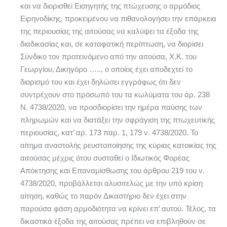
και να διορισθεί Εισηγητής της πτώχευσης ο αρμόδιος
Ειρηνοδίκης, προκειμένου να πιθανολογήσει την επάρκεια
της περιουσίας της αιτούσας να καλύψει τα έξοδα της
διαδικασίας και, σε καταφατική περίπτωση, να διορίσει
Σύνδικο τον προτεινόμενο από την αιτούσα, Χ.Κ. του
Γεωργίου, Δικηγόρο ….., ο οποίος έχει αποδεχτεί το
διορισμό του και έχει δηλώσει εγγράφως ότι δεν
συντρέχουν στο πρόσωπό του τα κωλύματα του άρ. 238
Ν. 4738/2020, να προσδιορίσει την ημέρα παύσης των
πληρωμών και να διατάξει την σφράγιση της πτωχευτικής
περιουσίας, κατ’ αρ. 173 παρ. 1, 179 ν. 4738/2020. Το
αίτημα αναστολής ρευστοποίησης της κύριας κατοικίας της
αιτούσας μέχρις ότου συσταθεί ο Ιδιωτικός Φορέας
Απόκτησης και Επαναμίσθωσης του άρθρου 219 του ν.
4738/2020, προβάλλεται αλυσιτελώς με την υπό κρίση
αίτηση, καθώς το παρόν Δικαστήριο δεν έχει στην
παρούσα φάση αρμοδιότητα να κρίνει επ’ αυτού. Τέλος, τα
δικαστικά έξοδα της αιτούσας πρέπει να επιβληθούν σε