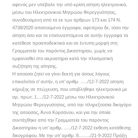
αφενός μεν υπέβαλε την υπό κρίση αίτηση ηλεκτρονικά,
μέσω του Ηλεκτρονικού Μητρώου Φερεγγυότητας,
συνοδευόμενη από τα εκ των άρθρων 173 και 174 Ν.
4738/2020 απαιτούμενα έγγραφα, αφετέρου δε, τόσο την
αίτηση όσο και τα επισυναπτόμενα σε αυτήν έγγραφα τα
κατέθεσε προαποδεικτικά και σε έντυπη μορφή στη
Γραμματεία του παρόντος Δικαστηρίου, χωρίς να
εμφανισθεί στο ακροατήριο κατά την πλασματική
συζήτηση της αίτησης.
Η αιτούσα ζητεί να γίνει δεκτή για όσους λόγους
επικαλείται σ’ αυτήν, η υπ’ αριθμ. …../12-7-2022 αίτηση
κήρυξης σε πτώχευση, που υποβλήθηκε ηλεκτρονικά με
αρ. πρωτ. 1…./12-7-2022 μέσω του Ηλεκτρονικού
Μητρώου Φερεγγυότητας, από την πληρεξούσια δικηγόρο
της αιτούσας, Άννα Κορσάνου, και για την οποία
συντάχθηκε από την Γραμματεία του παρόντος
Δικαστηρίου η υπ’ αριθμ. …../12-7-2022 έκθεση κατάθεσης
δικογράφου. Με την υπ’ αριθμ. 8……../21-9-2022 Πράξη