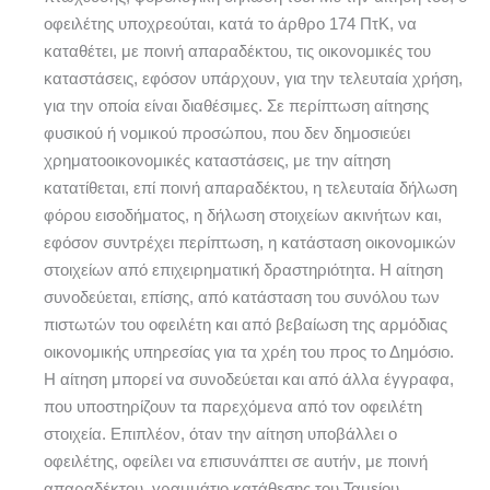
οφειλέτης υποχρεούται, κατά το άρθρο 174 ΠτΚ, να
καταθέτει, με ποινή απαραδέκτου, τις οικονομικές του
καταστάσεις, εφόσον υπάρχουν, για την τελευταία χρήση,
για την οποία είναι διαθέσιμες. Σε περίπτωση αίτησης
φυσικού ή νομικού προσώπου, που δεν δημοσιεύει
χρηματοοικονομικές καταστάσεις, με την αίτηση
κατατίθεται, επί ποινή απαραδέκτου, η τελευταία δήλωση
φόρου εισοδήματος, η δήλωση στοιχείων ακινήτων και,
εφόσον συντρέχει περίπτωση, η κατάσταση οικονομικών
στοιχείων από επιχειρηματική δραστηριότητα. Η αίτηση
συνοδεύεται, επίσης, από κατάσταση του συνόλου των
πιστωτών του οφειλέτη και από βεβαίωση της αρμόδιας
οικονομικής υπηρεσίας για τα χρέη του προς το Δημόσιο.
Η αίτηση μπορεί να συνοδεύεται και από άλλα έγγραφα,
που υποστηρίζουν τα παρεχόμενα από τον οφειλέτη
στοιχεία. Επιπλέον, όταν την αίτηση υποβάλλει ο
οφειλέτης, οφείλει να επισυνάπτει σε αυτήν, με ποινή
απαραδέκτου, γραμμάτιο κατάθεσης του Ταμείου