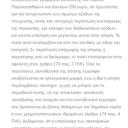
Παρακαταθηκών και Δανείων 250 ευρώ, σε πρωτότυπο,
για την αντιμετώπιση των πρώτων εξόδων της
πτώχευσης, εκτός εάν συντρέχει περίπτωση ανεπάρκειας
της περιουσίας, για κάλυψη των διαδικαστικών εξόδων,
και γίνεται επίκληση του γεγονότος αυτού στην αίτηση. Το
ποσό αυτό αναλαμβάνεται από τον σύνδικο, με άδεια του
εισηγητή. Σε περίπτωση απόρριψης της αίτησης ή
παραίτησης από το δικόγραφο, το ποσό επιστρέφεται στον
οφειλέτη (έτσι, άρθρο 173 παρ. 2 ΠτΚ). Όλα τα
παραπάνω, συνοδευτικά της αίτησης έγγραφα
υποβάλλονται σε ηλεκτρονική μορφή, ενώ η ίδια η αίτηση
περιλαμβάνει, σιωπηρά -χωρίς να μπορεί, για το
παραδεκτό αυτής, να την αποκλείσει- συναίνεση
πρόσβασης στα στοιχεία και στα συνοδευτικά έγγραφα,
που βρίσκονται σε βάσεις δεδομένων του δημόσιου τομέα
ή των χρηματοπιστωτικών ιδρυμάτων (άρθρο 174 παρ. 4
ΠτΚ). Δεδομένου, ότι η επισύναψη των οικονομικών