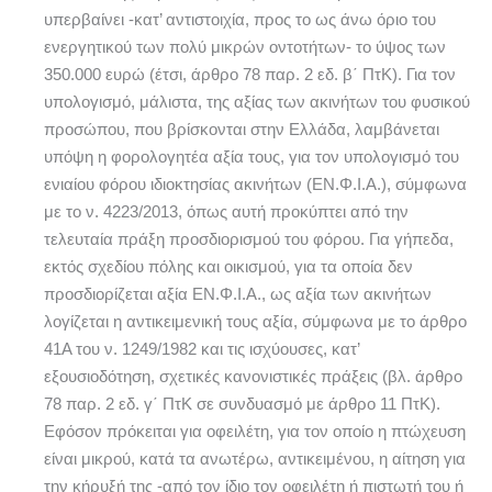
υπερβαίνει -κατ’ αντιστοιχία, προς το ως άνω όριο του
ενεργητικού των πολύ μικρών οντοτήτων- το ύψος των
350.000 ευρώ (έτσι, άρθρο 78 παρ. 2 εδ. β΄ ΠτΚ). Για τον
υπολογισμό, μάλιστα, της αξίας των ακινήτων του φυσικού
προσώπου, που βρίσκονται στην Ελλάδα, λαμβάνεται
υπόψη η φορολογητέα αξία τους, για τον υπολογισμό του
ενιαίου φόρου ιδιοκτησίας ακινήτων (ΕΝ.Φ.Ι.Α.), σύμφωνα
με το ν. 4223/2013, όπως αυτή προκύπτει από την
τελευταία πράξη προσδιορισμού του φόρου. Για γήπεδα,
εκτός σχεδίου πόλης και οικισμού, για τα οποία δεν
προσδιορίζεται αξία ΕΝ.Φ.Ι.Α., ως αξία των ακινήτων
λογίζεται η αντικειμενική τους αξία, σύμφωνα με το άρθρο
41Α του ν. 1249/1982 και τις ισχύουσες, κατ’
εξουσιοδότηση, σχετικές κανονιστικές πράξεις (βλ. άρθρο
78 παρ. 2 εδ. γ΄ ΠτΚ σε συνδυασμό με άρθρο 11 ΠτΚ).
Εφόσον πρόκειται για οφειλέτη, για τον οποίο η πτώχευση
είναι μικρού, κατά τα ανωτέρω, αντικειμένου, η αίτηση για
την κήρυξή της -από τον ίδιο τον οφειλέτη ή πιστωτή του ή