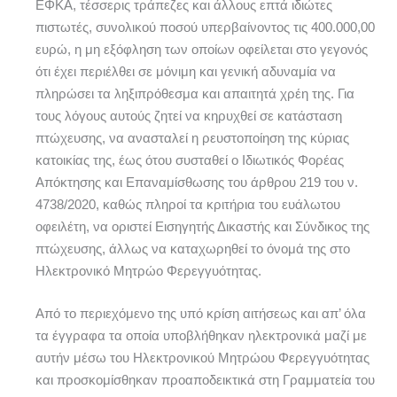
ΕΦΚΑ, τέσσερις τράπεζες και άλλους επτά ιδιώτες
πιστωτές, συνολικού ποσού υπερβαίνοντος τις 400.000,00
ευρώ, η μη εξόφληση των οποίων οφείλεται στο γεγονός
ότι έχει περιέλθει σε μόνιμη και γενική αδυναμία να
πληρώσει τα ληξιπρόθεσμα και απαιτητά χρέη της. Για
τους λόγους αυτούς ζητεί να κηρυχθεί σε κατάσταση
πτώχευσης, να ανασταλεί η ρευστοποίηση της κύριας
κατοικίας της, έως ότου συσταθεί ο Ιδιωτικός Φορέας
Απόκτησης και Επαναμίσθωσης του άρθρου 219 του ν.
4738/2020, καθώς πληροί τα κριτήρια του ευάλωτου
οφειλέτη, να οριστεί Εισηγητής Δικαστής και Σύνδικος της
πτώχευσης, άλλως να καταχωρηθεί το όνομά της στο
Ηλεκτρονικό Μητρώο Φερεγγυότητας.
Από το περιεχόμενο της υπό κρίση αιτήσεως και απ’ όλα
τα έγγραφα τα οποία υποβλήθηκαν ηλεκτρονικά μαζί με
αυτήν μέσω του Ηλεκτρονικού Μητρώου Φερεγγυότητας
και προσκομίσθηκαν προαποδεικτικά στη Γραμματεία του