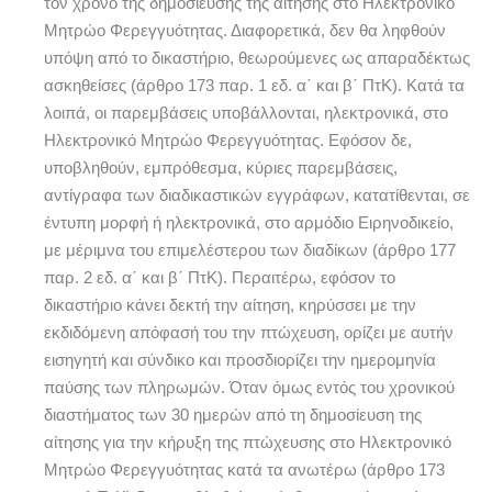
τον χρόνο της δημοσίευσης της αίτησης στο Ηλεκτρονικό
Μητρώο Φερεγγυότητας. Διαφορετικά, δεν θα ληφθούν
υπόψη από το δικαστήριο, θεωρούμενες ως απαραδέκτως
ασκηθείσες (άρθρο 173 παρ. 1 εδ. α΄ και β΄ ΠτΚ). Κατά τα
λοιπά, οι παρεμβάσεις υποβάλλονται, ηλεκτρονικά, στο
Ηλεκτρονικό Μητρώο Φερεγγυότητας. Εφόσον δε,
υποβληθούν, εμπρόθεσμα, κύριες παρεμβάσεις,
αντίγραφα των διαδικαστικών εγγράφων, κατατίθενται, σε
έντυπη μορφή ή ηλεκτρονικά, στο αρμόδιο Ειρηνοδικείο,
με μέριμνα του επιμελέστερου των διαδίκων (άρθρο 177
παρ. 2 εδ. α΄ και β΄ ΠτΚ). Περαιτέρω, εφόσον το
δικαστήριο κάνει δεκτή την αίτηση, κηρύσσει με την
εκδιδόμενη απόφασή του την πτώχευση, ορίζει με αυτήν
εισηγητή και σύνδικο και προσδιορίζει την ημερομηνία
παύσης των πληρωμών. Όταν όμως εντός του χρονικού
διαστήματος των 30 ημερών από τη δημοσίευση της
αίτησης για την κήρυξη της πτώχευσης στο Ηλεκτρονικό
Μητρώο Φερεγγυότητας κατά τα ανωτέρω (άρθρο 173