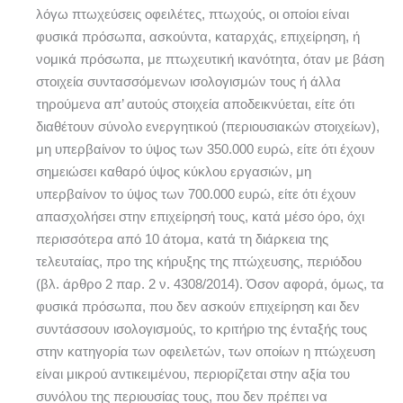
λόγω πτωχεύσεις οφειλέτες, πτωχούς, οι οποίοι είναι
φυσικά πρόσωπα, ασκούντα, καταρχάς, επιχείρηση, ή
νομικά πρόσωπα, με πτωχευτική ικανότητα, όταν με βάση
στοιχεία συντασσόμενων ισολογισμών τους ή άλλα
τηρούμενα απ’ αυτούς στοιχεία αποδεικνύεται, είτε ότι
διαθέτουν σύνολο ενεργητικού (περιουσιακών στοιχείων),
μη υπερβαίνον το ύψος των 350.000 ευρώ, είτε ότι έχουν
σημειώσει καθαρό ύψος κύκλου εργασιών, μη
υπερβαίνον το ύψος των 700.000 ευρώ, είτε ότι έχουν
απασχολήσει στην επιχείρησή τους, κατά μέσο όρο, όχι
περισσότερα από 10 άτομα, κατά τη διάρκεια της
τελευταίας, προ της κήρυξης της πτώχευσης, περιόδου
(βλ. άρθρο 2 παρ. 2 ν. 4308/2014). Όσον αφορά, όμως, τα
φυσικά πρόσωπα, που δεν ασκούν επιχείρηση και δεν
συντάσσουν ισολογισμούς, το κριτήριο της ένταξής τους
στην κατηγορία των οφειλετών, των οποίων η πτώχευση
είναι μικρού αντικειμένου, περιορίζεται στην αξία του
συνόλου της περιουσίας τους, που δεν πρέπει να