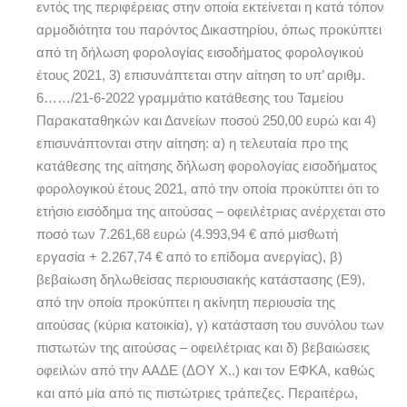
εντός της περιφέρειας στην οποία εκτείνεται η κατά τόπον
αρμοδιότητα του παρόντος Δικαστηρίου, όπως προκύπτει
από τη δήλωση φορολογίας εισοδήματος φορολογικού
έτους 2021, 3) επισυνάπτεται στην αίτηση το υπ’ αριθμ.
6……/21-6-2022 γραμμάτιο κατάθεσης του Ταμείου
Παρακαταθηκών και Δανείων ποσού 250,00 ευρώ και 4)
επισυνάπτονται στην αίτηση: α) η τελευταία προ της
κατάθεσης της αίτησης δήλωση φορολογίας εισοδήματος
φορολογικού έτους 2021, από την οποία προκύπτει ότι το
ετήσιο εισόδημα της αιτούσας – οφειλέτριας ανέρχεται στο
ποσό των 7.261,68 ευρώ (4.993,94 € από μισθωτή
εργασία + 2.267,74 € από το επίδομα ανεργίας), β)
βεβαίωση δηλωθείσας περιουσιακής κατάστασης (Ε9),
από την οποία προκύπτει η ακίνητη περιουσία της
αιτούσας (κύρια κατοικία), γ) κατάσταση του συνόλου των
πιστωτών της αιτούσας – οφειλέτριας και δ) βεβαιώσεις
οφειλών από την ΑΑΔΕ (ΔΟΥ Χ..) και τον ΕΦΚΑ, καθώς
και από μία από τις πιστώτριες τράπεζες. Περαιτέρω,