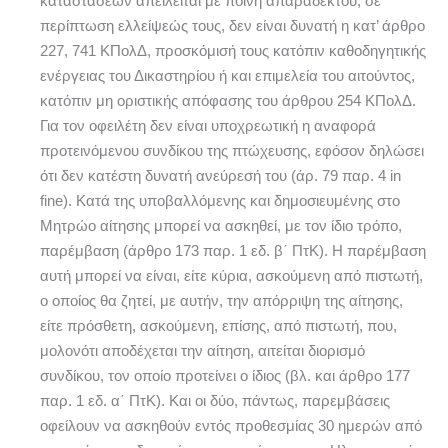
καταστάσεων απειλείται με ποινή απαραδέκτου, σε
περίπτωση ελλείψεώς τους, δεν είναι δυνατή η κατ’ άρθρο
227, 741 ΚΠολΔ, προσκόμισή τους κατόπιν καθοδηγητικής
ενέργειας του Δικαστηρίου ή και επιμελεία του αιτούντος,
κατόπιν μη οριστικής απόφασης του άρθρου 254 ΚΠολΔ.
Για τον οφειλέτη δεν είναι υποχρεωτική η αναφορά
προτεινόμενου συνδίκου της πτώχευσης, εφόσον δηλώσει
ότι δεν κατέστη δυνατή ανεύρεσή του (άρ. 79 παρ. 4 in
fine). Κατά της υποβαλλόμενης και δημοσιευμένης στο
Μητρώο αίτησης μπορεί να ασκηθεί, με τον ίδιο τρόπο,
παρέμβαση (άρθρο 173 παρ. 1 εδ. β΄ ΠτΚ). Η παρέμβαση
αυτή μπορεί να είναι, είτε κύρια, ασκούμενη από πιστωτή,
ο οποίος θα ζητεί, με αυτήν, την απόρριψη της αίτησης,
είτε πρόσθετη, ασκούμενη, επίσης, από πιστωτή, που,
μολονότι αποδέχεται την αίτηση, αιτείται διορισμό
συνδίκου, τον οποίο προτείνει ο ίδιος (βλ. και άρθρο 177
παρ. 1 εδ. α΄ ΠτΚ). Και οι δύο, πάντως, παρεμβάσεις
οφείλουν να ασκηθούν εντός προθεσμίας 30 ημερών από