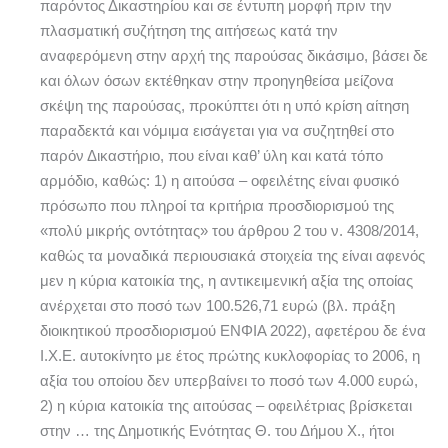
παρόντος Δικαστηρίου και σε έντυπη μορφή πριν την
πλασματική συζήτηση της αιτήσεως κατά την
αναφερόμενη στην αρχή της παρούσας δικάσιμο, βάσει δε
και όλων όσων εκτέθηκαν στην προηγηθείσα μείζονα
σκέψη της παρούσας, προκύπτει ότι η υπό κρίση αίτηση
παραδεκτά και νόμιμα εισάγεται για να συζητηθεί στο
παρόν Δικαστήριο, που είναι καθ’ ύλη και κατά τόπο
αρμόδιο, καθώς: 1) η αιτούσα – οφειλέτης είναι φυσικό
πρόσωπο που πληροί τα κριτήρια προσδιορισμού της
«πολύ μικρής οντότητας» του άρθρου 2 του ν. 4308/2014,
καθώς τα μοναδικά περιουσιακά στοιχεία της είναι αφενός
μεν η κύρια κατοικία της, η αντικειμενική αξία της οποίας
ανέρχεται στο ποσό των 100.526,71 ευρώ (βλ. πράξη
διοικητικού προσδιορισμού ΕΝΦΙΑ 2022), αφετέρου δε ένα
Ι.Χ.Ε. αυτοκίνητο με έτος πρώτης κυκλοφορίας το 2006, η
αξία του οποίου δεν υπερβαίνει το ποσό των 4.000 ευρώ,
2) η κύρια κατοικία της αιτούσας – οφειλέτριας βρίσκεται
στην … της Δημοτικής Ενότητας Θ. του Δήμου Χ., ήτοι