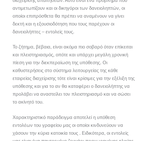
διαχείρισης απαιτήσεων. Αυτό είναι ένα πρόβλημα που
αντιμετωπίζουν και οι δικηγόροι των δανειοληπτών, οι
οποίοι επιπρόσθετα θα πρέπει να αναμένουν να γίνει
δεκτή και η εξουσιοδότηση που τους παρέχουν οι
δανειολήπτες – εντολείς τους.
Το ζήτημα, βέβαια, είναι ακόμα πιο σοβαρό όταν επίκειται
και πλειστηριασμός, οπότε και υπάρχει μεγάλη χρονική
πίεση για την διεκπεραίωση της υπόθεσης. Οι
καθυστερήσεις στο σύστημα λειτουργείας της κάθε
εταιρείας διαχείρισης τότε είναι κρίσιμες για την εξέλιξη της
υπόθεσης και για το αν θα καταφέρει ο δανειολήπτης να
προλάβει να αναστείλει τον πλειστηριασμό και να σώσει
το ακίνητό του.
Χαρακτηριστικό παράδειγμα αποτελεί η υπόθεση
εντολέων του γραφείου μας οι οποίοι κινδυνεύουν να
χάσουν την κύρια κατοικία τους . Ειδικότερα, οι εντολείς
μας είναι ένα παντρεμένο ζευγάρι προχωρημένης ηλικίας