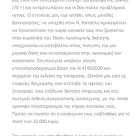
(70 +) και αντιμετωπίζουν και οι δύο πολλά προβλήματα
υγείας. Ο εντολέας μας είχε αιτηθεί, όπως χιλιάδες
δανειολήπτες, να υπαχθεί στον Ν. Κατσέλη προκειμένου
να προστατεύσει την κύρια κατοικία τους που βρίσκεται
στην κυριότητά του. Βάσει προσωρινής διαταγής
υποχρεούται να καταβάλλει στους πιστωτές του μία
μηνιάια δόση που ανταποκρίνεται στην οικονομική του
κατάσταση. Στη συνέχεια υπέβαλε αίτηση
επαναπροσδιορισμού βάσει του Ν.4745/2020 και
περιμένει την έκδοση της απόφασης. Ωστόσο μία από τις
εταιρείες διαχείρισης που ανέλαβε τις οφειλές του
ζευγαριού, τους επέδωσε διαταγή πληρωμής και στη
συνέχεια έκθεση αναγκαστικής κατάσχεσης, με την οποία
ορίστηκε πλειστηριασμός της κύριας κατοικίας τους.
Πρέπει να τονιστεί ότι η κατάσχεση τους επιβλήθηκε για το
ποσό των 10.000 ευρώ.
Στο γραφείο μας απευθύνθηκε ο ένας εκ των ενηλίκων