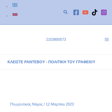
Μετάβαση
στο
περιεχόμενο
2103800573
ΚΛΕΙΣΤΕ ΡΑΝΤΕΒΟΥ - ΠΟΛΙΤΙΚΗ ΤΟΥ ΓΡΑΦΕΙΟΥ
Αναστολή Πλειστηριασμού Δυο Μέρες πριν την
Πραγματοποίηση του
Αρχική
Πτωχευτικός Νόμος
Αναστολή Πλειστηριασμού Δυο Μέρες πριν την Πραγματοποίηση του
Πτωχευτικός Νόμος
/
12 Μαρτίου 2023