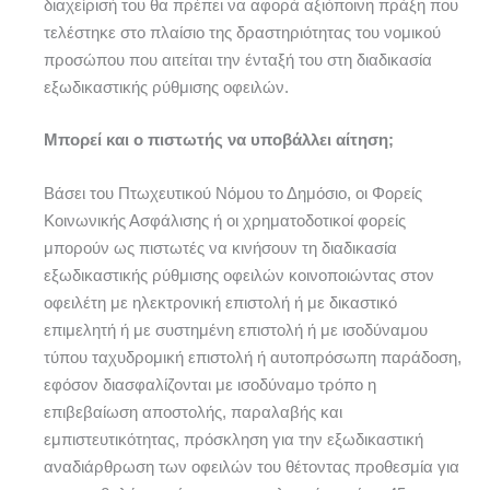
διαχείρισή του θα πρέπει να αφορά αξιόποινη πράξη που
τελέστηκε στο πλαίσιο της δραστηριότητας του νομικού
προσώπου που αιτείται την ένταξή του στη διαδικασία
εξωδικαστικής ρύθμισης οφειλών.
Μπορεί και ο πιστωτής να υποβάλλει αίτηση;
Βάσει του Πτωχευτικού Νόμου το Δημόσιο, οι Φορείς
Κοινωνικής Ασφάλισης ή οι χρηματοδοτικοί φορείς
μπορούν ως πιστωτές να κινήσουν τη διαδικασία
εξωδικαστικής ρύθμισης οφειλών κοινοποιώντας στον
οφειλέτη με ηλεκτρονική επιστολή ή με δικαστικό
επιμελητή ή με συστημένη επιστολή ή με ισοδύναμου
τύπου ταχυδρομική επιστολή ή αυτοπρόσωπη παράδοση,
εφόσον διασφαλίζονται με ισοδύναμο τρόπο η
επιβεβαίωση αποστολής, παραλαβής και
εμπιστευτικότητας, πρόσκληση για την εξωδικαστική
αναδιάρθρωση των οφειλών του θέτοντας προθεσμία για