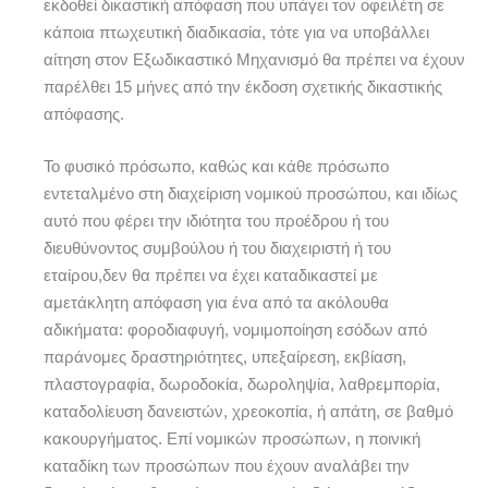
εκδοθεί δικαστική απόφαση που υπάγει τον οφειλέτη σε
κάποια πτωχευτική διαδικασία, τότε για να υποβάλλει
αίτηση στον Εξωδικαστικό Μηχανισμό θα πρέπει να έχουν
παρέλθει 15 μήνες από την έκδοση σχετικής δικαστικής
απόφασης.
Το φυσικό πρόσωπο, καθώς και κάθε πρόσωπο
εντεταλμένο στη διαχείριση νομικού προσώπου, και ιδίως
αυτό που φέρει την ιδιότητα του προέδρου ή του
διευθύνοντος συμβούλου ή του διαχειριστή ή του
εταίρου,δεν θα πρέπει να έχει καταδικαστεί με
αμετάκλητη απόφαση για ένα από τα ακόλουθα
αδικήματα: φοροδιαφυγή, νομιμοποίηση εσόδων από
παράνομες δραστηριότητες, υπεξαίρεση, εκβίαση,
πλαστογραφία, δωροδοκία, δωροληψία, λαθρεμπορία,
καταδολίευση δανειστών, χρεοκοπία, ή απάτη, σε βαθμό
κακουργήματος. Επί νομικών προσώπων, η ποινική
καταδίκη των προσώπων που έχουν αναλάβει την