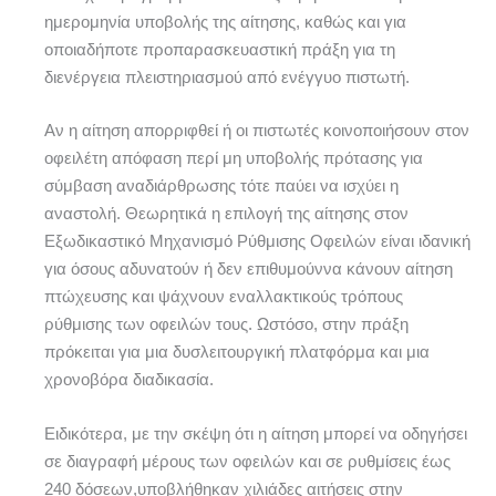
ημερομηνία υποβολής της αίτησης, καθώς και για
οποιαδήποτε προπαρασκευαστική πράξη για τη
διενέργεια πλειστηριασμού από ενέγγυο πιστωτή.
Αν η αίτηση απορριφθεί ή οι πιστωτές κοινοποιήσουν στον
οφειλέτη απόφαση περί μη υποβολής πρότασης για
σύμβαση αναδιάρθρωσης τότε παύει να ισχύει η
αναστολή. Θεωρητικά η επιλογή της αίτησης στον
Εξωδικαστικό Μηχανισμό Ρύθμισης Οφειλών είναι ιδανική
για όσους αδυνατούν ή δεν επιθυμούννα κάνουν αίτηση
πτώχευσης και ψάχνουν εναλλακτικούς τρόπους
ρύθμισης των οφειλών τους. Ωστόσο, στην πράξη
πρόκειται για μια δυσλειτουργική πλατφόρμα και μια
χρονοβόρα διαδικασία.
Ειδικότερα, με την σκέψη ότι η αίτηση μπορεί να οδηγήσει
σε διαγραφή μέρους των οφειλών και σε ρυθμίσεις έως
240 δόσεων,υποβλήθηκαν χιλιάδες αιτήσεις στην