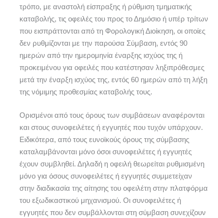
τρόπο, με αναστολή είσπραξης ή ρύθμιση τμηματικής
καταβολής, τις οφειλές του προς το Δημόσιο ή υπέρ τρίτων
που εισπράττονται από τη Φορολογική Διοίκηση, οι οποίες
δεν ρυθμίζονται με την παρούσα Σύμβαση, εντός 90
ημερών από την ημερομηνία έναρξης ισχύος της ή
προκειμένου για οφειλές που κατέστησαν ληξιπρόθεσμες
μετά την έναρξη ισχύος της, εντός 60 ημερών από τη λήξη
της νόμιμης προθεσμίας καταβολής τους.
Ορισμένοι από τους όρους των συμβάσεων αναφέρονται
και στους συνοφειλέτες ή εγγυητές που τυχόν υπάρχουν.
Ειδικότερα, από τους ευνοϊκούς όρους της σύμβασης
καταλαμβάνονται μόνο όσοι συνοφειλέτες ή εγγυητές
έχουν συμβληθεί. Δηλαδή η οφειλή θεωρείται ρυθμισμένη
μόνο για όσους συνοφειλέτες ή εγγυητές συμμετείχαν
στην διαδικασία της αίτησης του οφειλέτη στην πλατφόρμα
του εξωδικαστικού μηχανισμού. Οι συνοφειλέτες ή
εγγυητές που δεν συμβάλλονται στη σύμβαση συνεχίζουν