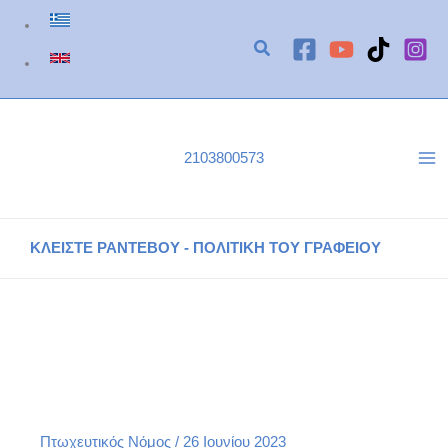
Μετάβαση
στο
περιεχόμενο
2103800573
ΚΛΕΙΣΤΕ ΡΑΝΤΕΒΟΥ - ΠΟΛΙΤΙΚΗ ΤΟΥ ΓΡΑΦΕΙΟΥ
Υπόθεση Εξωδικαστικού Μηχανισμού Ρύθμισης Οφειλών
Εντολέα του Γραφείου μας
Αρχική
Πτωχευτικός Νόμος
Υπόθεση Εξωδικαστικού Μηχανισμού Ρύθμισης Οφειλών Εντολέα του
Γραφείου μας
Πτωχευτικός Νόμος
/
26 Ιουνίου 2023