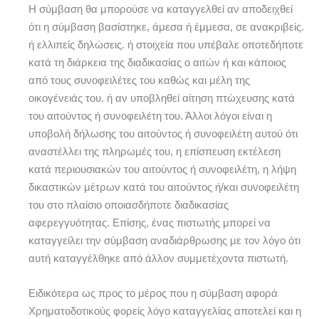
Η σύμβαση θα μπορούσε να καταγγελθεί αν αποδειχθεί
ότι η σύμβαση βασίστηκε, άμεσα ή έμμεσα, σε ανακριβείς.
ή ελλιπείς δηλώσεις. ή στοιχεία που υπέβαλε οποτεδήποτε
κατά τη διάρκεια της διαδικασίας ο αιτών ή και κάποιος
από τους συνοφειλέτες του καθώς και μέλη της
οικογένειάς του. ή αν υποβληθεί αίτηση πτώχευσης κατά
του αιτούντος ή συνοφειλέτη του. Άλλοι λόγοι είναι η
υποβολή δήλωσης του αιτούντος ή συνοφειλέτη αυτού ότι
αναστέλλει της πληρωμές του, η επίσπευση εκτέλεση
κατά περιουσιακών του αιτούντος ή συνοφειλέτη, η λήψη
δικαστικών μέτρων κατά του αιτούντος ή/και συνοφειλέτη
του στο πλαίσιο οποιασδήποτε διαδικασίας
αφερεγγυότητας. Επίσης, ένας πιστωτής μπορεί να
καταγγείλει την σύμβαση αναδιάρθρωσης με τον λόγο ότι
αυτή καταγγέλθηκε από άλλον συμμετέχοντα πιστωτή.
Ειδικότερα ως προς το μέρος που η σύμβαση αφορά
Χρηματοδοτικούς φορείς λόγο καταγγελίας αποτελεί και η