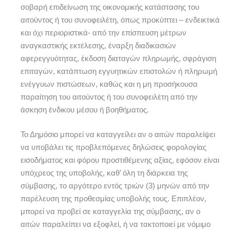
σοβαρή επιδείνωση της οικονομικής κατάστασης του
αιτούντος ή του συνοφειλέτη, όπως προκύπτει – ενδεικτικά
και όχι περιοριστικά- από την επίσπευση μέτρων
αναγκαστικής εκτέλεσης, έναρξη διαδικασιών
αφερεγγυότητας, έκδοση διαταγών πληρωμής, σφράγιση
επιταγών, κατάπτωση εγγυητικών επιστολών ή πληρωμή
ενέγγυων πιστώσεων, καθώς και η μη προσήκουσα
παραίτηση του αιτούντος ή του συνοφειλέτη από την
άσκηση ένδικου μέσου ή βοηθήματος.
Το Δημόσιο μπορεί να καταγγείλει αν ο αιτών παραλείψει
να υποβάλει τις προβλεπόμενες δηλώσεις φορολογίας
εισοδήματος και φόρου προστιθέμενης αξίας, εφόσον είναι
υπόχρεος της υποβολής, καθ’ όλη τη διάρκεια της
σύμβασης, το αργότερο εντός τριών (3) μηνών από την
παρέλευση της προθεσμίας υποβολής τους. Επιπλέον,
μπορεί να προβεί σε καταγγελία της σύμβασης, αν ο
αιτών παραλείπει να εξοφλεί, ή να τακτοποιεί με νόμιμο