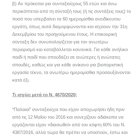
β) Αν πρόκειται για συνταξιούχους 55 ετών και άνω
περικόπτεται από τη σύνταξή τους (ή τις συντάξεις τους) το
ποσό που υπερβαίνει τα 60 ημερομίσθια ανειδίκευτου
εργάτη, όπως αυτά διαμορφώνονται και ισχύουν την 31η
Δεκεμβρίου του προηγούμενου έτους. Η επικουρική
σύνταξη δεν συνυπολογίζεται για τον ανωτέρω
περιορισμό και καταβάλλεται κανονικά. Για κάθε ανήλικο
παιδί ή παιδί που σπουδάζει σε ανώτερες ή ανώτατες
σπουδές, καθώς και για κάθε ανίκανο για βιοποριστική
εργασία τέκνο, τα ανωτέρω ημερομίσθια προσαυξάνονται
κατά έξι.
Τι ισχύει μετά το Ν. 4670/2020;
“Παλαιοί” συνταξιούχοι που είχαν αποχωρήσει ήδη πριν
από τις 12 Μαΐου του 2016 και συνεχίζουν αδιάκοπα να
εργάζονται είχαν «διασωθεί» από τον κόφτη 60% του Ν.
4387/2016, αλλά τώρα θα πρέπει να υποστούν, έστω και