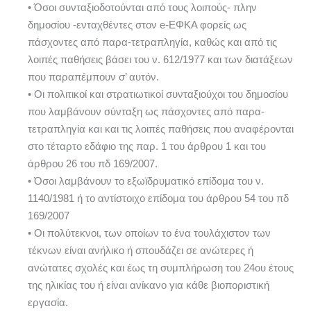
• Όσοι συνταξιοδοτούνται από τους λοιπούς- πλην
δημοσίου -ενταχθέντες στον e-ΕΦΚΑ φορείς ως
πάσχοντες από παρα-τετραπληγία, καθώς και από τις
λοιπές παθήσεις βάσει του ν. 612/1977 και των διατάξεων
που παραπέμπουν σ’ αυτόν.
• Οι πολιτικοί και στρατιωτικοί συνταξιούχοι του δημοσίου
που λαμβάνουν σύνταξη ως πάσχοντες από παρα-
τετραπληγία και και τις λοιπές παθήσεις που αναφέρονται
στο τέταρτο εδάφιο της παρ. 1 του άρθρου 1 και του
άρθρου 26 του πδ 169/2007.
• Όσοι λαμβάνουν το εξωϊδρυματικό επίδομα του ν.
1140/1981 ή το αντίστοιχο επίδομα του άρθρου 54 του πδ
169/2007
• Οι πολύτεκνοι, των οποίων το ένα τουλάχιστον των
τέκνων είναι ανήλικο ή σπουδάζει σε ανώτερες ή
ανώτατες σχολές και έως τη συμπλήρωση του 24ου έτους
της ηλικίας του ή είναι ανίκανο για κάθε βιοποριστική
εργασία.