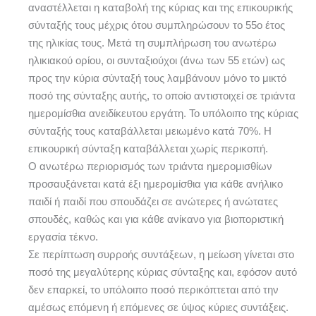
αναστέλλεται η καταβολή της κύριας και της επικουρικής
σύνταξής τους μέχρις ότου συμπληρώσουν το 55ο έτος
της ηλικίας τους. Μετά τη συμπλήρωση του ανωτέρω
ηλικιακού ορίου, οι συνταξιούχοι (άνω των 55 ετών) ως
προς την κύρια σύνταξή τους λαμβάνουν μόνο το μικτό
ποσό της σύνταξης αυτής, το οποίο αντιστοιχεί σε τριάντα
ημερομίσθια ανειδίκευτου εργάτη. Το υπόλοιπο της κύριας
σύνταξής τους καταβάλλεται μειωμένο κατά 70%. Η
επικουρική σύνταξη καταβάλλεται χωρίς περικοπή.
Ο ανωτέρω περιορισμός των τριάντα ημερομισθίων
προσαυξάνεται κατά έξι ημερομίσθια για κάθε ανήλικο
παιδί ή παιδί που σπουδάζει σε ανώτερες ή ανώτατες
σπουδές, καθώς και για κάθε ανίκανο για βιοποριστική
εργασία τέκνο.
Σε περίπτωση συρροής συντάξεων, η μείωση γίνεται στο
ποσό της μεγαλύτερης κύριας σύνταξης και, εφόσον αυτό
δεν επαρκεί, το υπόλοιπο ποσό περικόπτεται από την
αμέσως επόμενη ή επόμενες σε ύψος κύριες συντάξεις.