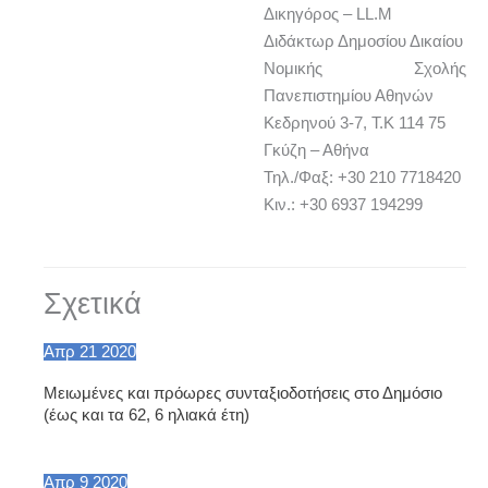
Δικηγόρος – LL.M
Διδάκτωρ Δημοσίου Δικαίου
Νομικής Σχολής
Πανεπιστημίου Αθηνών
Κεδρηνού 3-7, Τ.Κ 114 75
Γκύζη – Αθήνα
Τηλ./Φαξ: +30 210 7718420
Κιν.: +30 6937 194299
Σχετικά
Απρ
21
2020
Mειωμένες και πρόωρες συνταξιοδοτήσεις στο Δημόσιο
(έως και τα 62, 6 ηλιακά έτη)
Απρ
9
2020