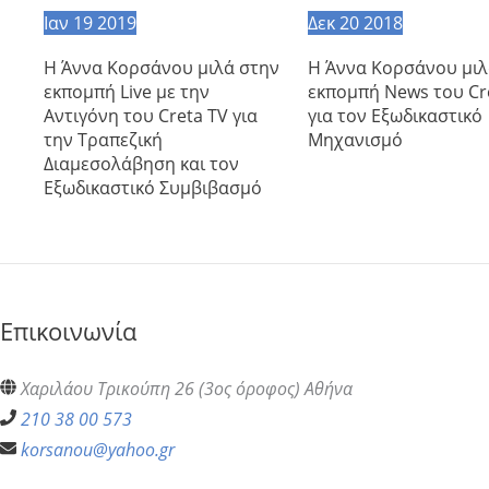
Ιαν
19
2019
Δεκ
20
2018
Η Άννα Κορσάνου μιλά στην
Η Άννα Κορσάνου μιλ
εκπομπή Live με την
εκπομπή News του Cr
Αντιγόνη του Creta TV για
για τον Εξωδικαστικό
την Τραπεζική
Μηχανισμό
Διαμεσολάβηση και τον
Εξωδικαστικό Συμβιβασμό
Επικοινωνία
Χαριλάου Τρικούπη 26 (3ος όροφος) Αθήνα
210 38 00 573
korsanou@yahoo.gr