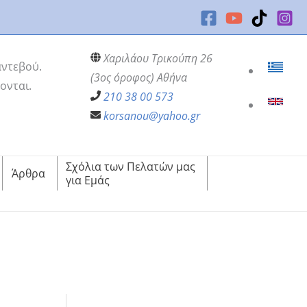
Χαριλάου Τρικούπη 26
αντεβού.
(3ος όροφος) Αθήνα
ονται.
210 38 00 573
korsanou@yahoo.gr
Σχόλια των Πελατών μας
Άρθρα
για Εμάς