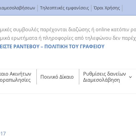
Διαμεσολαβήσεων
Τηλεοπτικές εμφανίσεις
Όροι Χρήσης
μικές συμβουλές παρέχονται διαζώσης ή online κατόπιν ρ
μικά ερωτήματα ή πληροφορίες από τηλεφώνου δεν παρέχ
ΕΙΣΤΕ ΡΑΝΤΕΒΟΥ – ΠΟΛΙΤΙΚΗ ΤΟΥ ΓΡΑΦΕΙΟΥ
καιο Ακινήτων
Ρυθμίσεις δανείων
Ποινικό Δίκαιο
οραπωλησίες
Διαμεσολάβηση
ο sbcTV για τον Εξωδικαστικό Συμβιβασμό
κπομπή “Υπάρχει Λύση” στο sbcTV για τον Εξωδικαστικό Συμβιβασμό
017