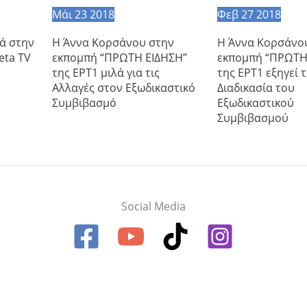
Μάι
23
2018
Φεβ
27
2018
ά στην
Η Άννα Κορσάνου στην
Η Άννα Κορσάνο
eta TV
εκπομπή “ΠΡΩΤΗ ΕΙΔΗΣΗ”
εκπομπή “ΠΡΩΤΗ
της ΕΡΤ1 μιλά για τις
της ΕΡΤ1 εξηγεί 
Αλλαγές στον Εξωδικαστικό
Διαδικασία του
Συμβιβασμό
Εξωδικαστικού
Συμβιβασμού
Social Media