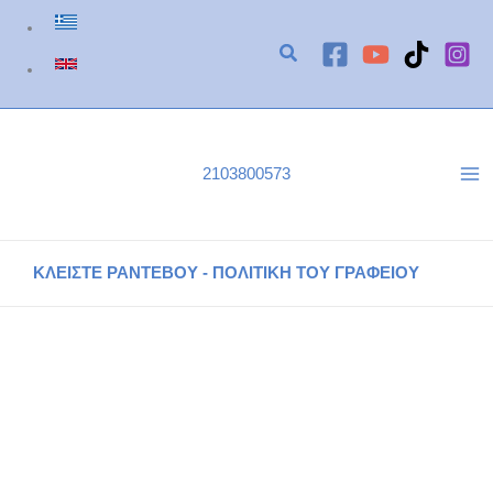
Μετάβαση
στο
περιεχόμενο
2103800573
ΚΛΕΙΣΤΕ ΡΑΝΤΕΒΟΥ - ΠΟΛΙΤΙΚΗ ΤΟΥ ΓΡΑΦΕΙΟΥ
Τηλεοπτικές εμφανίσεις
Αρχική
Τηλεοπτικές εμφανίσεις