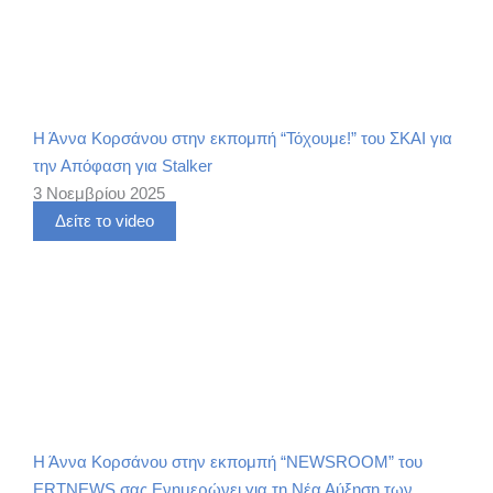
Η Άννα Κορσάνου στην εκπομπή “Τόχουμε!” του ΣΚΑΙ για
την Απόφαση για Stalker
3 Νοεμβρίου 2025
Δείτε το video
Η Άννα Κορσάνου στην εκπομπή “NEWSROOM” του
ERTNEWS σας Ενημερώνει για τη Νέα Αύξηση των