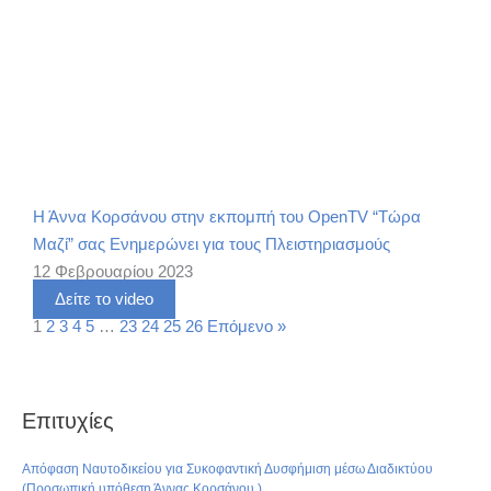
Η Άννα Κορσάνου στην εκπομπή του OpenTV “Τώρα
Μαζί” σας Ενημερώνει για τους Πλειστηριασμούς
12 Φεβρουαρίου 2023
Δείτε το video
1
2
3
4
5
…
23
24
25
26
Επόμενο »
Επιτυχίες
Απόφαση Ναυτοδικείου για Συκοφαντική Δυσφήμιση μέσω Διαδικτύου
(Προσωπική υπόθεση Άννας Κορσάνου )