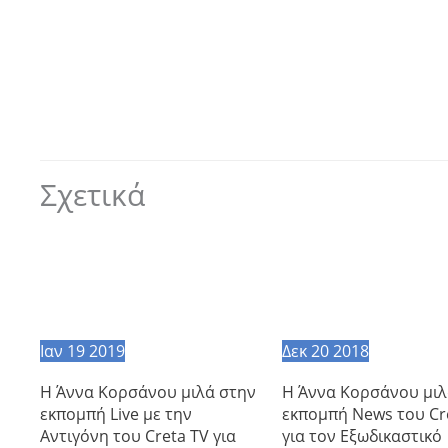
Σχετικά
Ιαν
19
2019
Δεκ
20
2018
Η Άννα Κορσάνου μιλά στην
Η Άννα Κορσάνου μιλ
εκπομπή Live με την
εκπομπή News του Cr
Αντιγόνη του Creta TV για
για τον Εξωδικαστικό