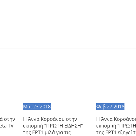
Μάι
23
2018
Φεβ
27
2018
ά στην
Η Άννα Κορσάνου στην
Η Άννα Κορσάνο
eta TV
εκπομπή “ΠΡΩΤΗ ΕΙΔΗΣΗ”
εκπομπή “ΠΡΩΤΗ
της ΕΡΤ1 μιλά για τις
της ΕΡΤ1 εξηγεί 