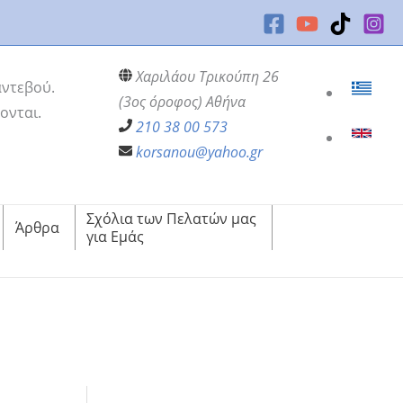
Χαριλάου Τρικούπη 26
αντεβού.
(3ος όροφος) Αθήνα
ονται.
210 38 00 573
korsanou@yahoo.gr
Σχόλια των Πελατών μας
Άρθρα
για Εμάς