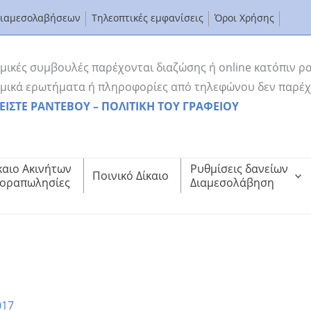
Διαμεσολαβήσεων
Τηλεοπτικές εμφανίσεις
Όροι Χρήσης
μικές συμβουλές παρέχονται διαζώσης ή online κατόπιν ρ
μικά ερωτήματα ή πληροφορίες από τηλεφώνου δεν παρέχ
ΕΙΣΤΕ ΡΑΝΤΕΒΟΥ – ΠΟΛΙΤΙΚΗ ΤΟΥ ΓΡΑΦΕΙΟΥ
καιο Ακινήτων
Ρυθμίσεις δανείων
Ποινικό Δίκαιο
οραπωλησίες
Διαμεσολάβηση
ει από κατασχέσεις;
Συμβιβασμού με προστατεύει από κατασχέσεις;
017