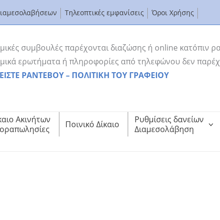
Διαμεσολαβήσεων
Τηλεοπτικές εμφανίσεις
Όροι Χρήσης
μικές συμβουλές παρέχονται διαζώσης ή online κατόπιν ρ
μικά ερωτήματα ή πληροφορίες από τηλεφώνου δεν παρέχ
ΕΙΣΤΕ ΡΑΝΤΕΒΟΥ – ΠΟΛΙΤΙΚΗ ΤΟΥ ΓΡΑΦΕΙΟΥ
καιο Ακινήτων
Ρυθμίσεις δανείων
Ποινικό Δίκαιο
οραπωλησίες
Διαμεσολάβηση
ικαστικού μηχανισμού;
αστικού μηχανισμού;