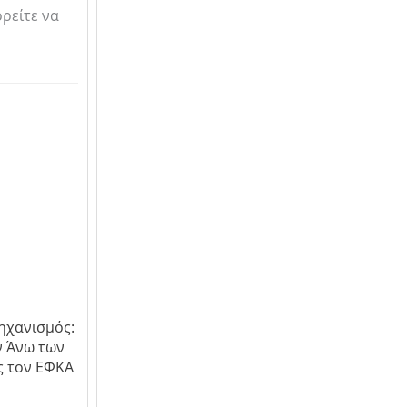
ορείτε να
ηχανισμός:
ν Άνω των
ς τον ΕΦΚΑ