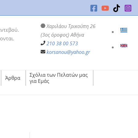
Χαριλάου Τρικούπη 26
αντεβού.
(3ος όροφος) Αθήνα
ονται.
210 38 00 573
korsanou@yahoo.gr
Σχόλια των Πελατών μας
Άρθρα
για Εμάς