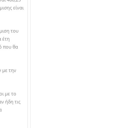
μισης είναι
θμιση του
α έτη
ό που θα
ν με την
οι με το
ν ήδη τις
α