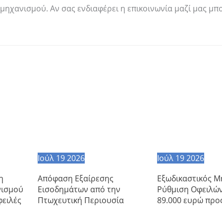
μηχανισμού. Αν σας ενδιαφέρει η επικοινωνία μαζί μας μπ
Ιούλ
19
2026
Ιούλ
19
2026
η
Απόφαση Εξαίρεσης
Εξωδικαστικός Μ
νισμού
Εισοδημάτων από την
Ρύθμιση Οφειλώ
φειλές
Πτωχευτική Περιουσία
89.000 ευρώ προ