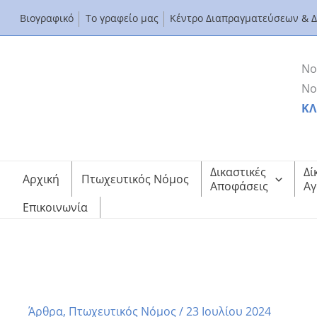
Μετάβαση
Βιογραφικό
Το γραφείο μας
Κέντρο Διαπραγματεύσεων & 
στο
περιεχόμενο
Νο
Νο
ΚΛ
Δικαστικές
Δί
Αρχική
Πτωχευτικός Νόμος
Αποφάσεις
Αγ
Επικοινωνία
Γίνονται διαγραφές οφειλών στην πλατφόρμα του εξωδ
Αρχική
Άρθρα
Γίνονται διαγραφές οφειλών στην πλατφόρμα του εξωδικ
Άρθρα
,
Πτωχευτικός Νόμος
/
23 Ιουλίου 2024