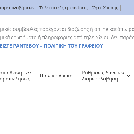
Διαμεσολαβήσεων
Τηλεοπτικές εμφανίσεις
Όροι Χρήσης
μικές συμβουλές παρέχονται διαζώσης ή online κατόπιν ρ
μικά ερωτήματα ή πληροφορίες από τηλεφώνου δεν παρέχ
ΕΙΣΤΕ ΡΑΝΤΕΒΟΥ – ΠΟΛΙΤΙΚΗ ΤΟΥ ΓΡΑΦΕΙΟΥ
καιο Ακινήτων
Ρυθμίσεις δανείων
Ποινικό Δίκαιο
οραπωλησίες
Διαμεσολάβηση
Ρύθμιση Οφειλών προς Εφορία και ΕΦΚΑ
ύθμιση Οφειλών προς Εφορία και ΕΦΚΑ