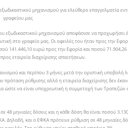
εξωδικαστικού μηχανισμού για ελεύθερο επαγγελματία εντ
γραφείου μας
ου εξωδικαστικού μηχανισμού αποφάσισε να προχωρήσει 
ική στο γραφείο μας. Οι οφειλές του ήταν προς την Εφορί
οσού 141.446,10 ευρώ προς την Εφορία και ποσού 71.904,2
 προς εταιρεία διαχείρισης απαιτήσεων.
ανισμού και περίπου 3 μήνες μετά την οριστική υποβολή 
 πρόταση ρύθμισης αλλά η εταιρεία διαχείρισης δεν έκανε
ια ώστε να είναι υποχρεωτική η συμμετοχή των Τραπεζών 
ε 48 μηνιαίες δόσεις και η κάθε δόση θα είναι ποσού 3.13
Α. Δηλαδή, και ο ΕΦΚΑ πρότεινε ρύθμιση σε 48 μηνιαίες δ
ς οφειλής. Στη ρύθμιση ισχύει σταθερό επιτόκιο 3%.