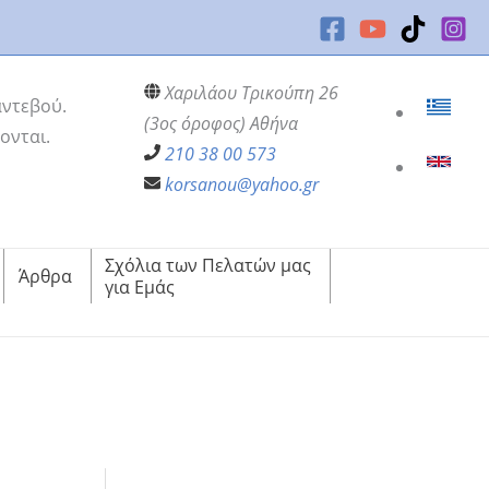
Χαριλάου Τρικούπη 26
αντεβού.
(3ος όροφος) Αθήνα
ονται.
210 38 00 573
korsanou@yahoo.gr
Σχόλια των Πελατών μας
Άρθρα
για Εμάς