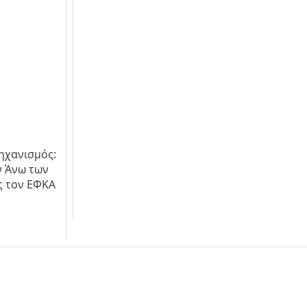
ηχανισμός:
ν Άνω των
ς τον ΕΦΚΑ