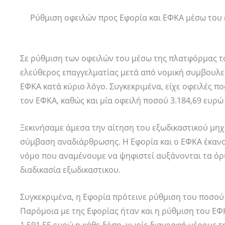
Ρύθμιση οφειλών προς Εφορία και ΕΦΚΑ μέσω του 
Σε ρύθμιση των οφειλών του μέσω της πλατφόρμας τ
ελεύθερος επαγγελματίας μετά από νομική συμβουλευτ
ΕΦΚΑ κατά κύριο λόγο. Συγκεκριμένα, είχε οφειλές π
τον ΕΦΚΑ, καθώς και μία οφειλή ποσού 3.184,69 ευρώ
Ξεκινήσαμε άμεσα την αίτηση του εξωδικαστικού μηχ
σύμβαση αναδιάρθρωσης. Η Εφορία και ο ΕΦΚΑ έκαναν
νόμο που αναμένουμε να ψηφιστεί αυξάνονται τα όρ
διαδικασία εξωδικαστικου.
Συγκεκριμένα, η Εφορία πρότεινε ρύθμιση του ποσού σ
Παρόμοια με της Εφορίας ήταν και η ρύθμιση του ΕΦΚ
1.591,55 ευρώ η κάθε δόση, χωρίς διαγραφή μέρους τη