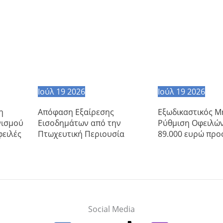
Ιούλ
19
2026
Ιούλ
19
2026
η
Απόφαση Εξαίρεσης
Εξωδικαστικός Μ
νισμού
Εισοδημάτων από την
Ρύθμιση Οφειλώ
φειλές
Πτωχευτική Περιουσία
89.000 ευρώ προ
Social Media