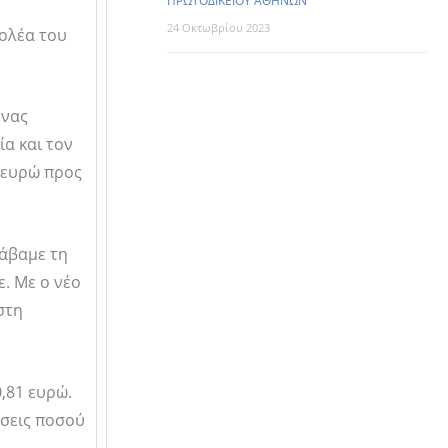
ΠΡΩΤΟΔΙΚΕΙΟΥ ΑΘΗΝΩΝ
24 Οκτωβρίου 2023
ολέα του
ένας
α και τον
6 ευρώ προς
λάβαμε τη
. Με ο νέο
στη
0,81 ευρώ.
όσεις ποσού