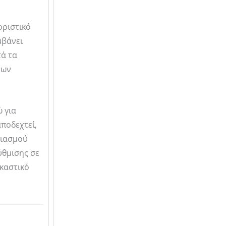
οριστικό
μβάνει
τά τα
των
 για
ποδεχτεί,
ριασμού
ύθμισης σε
ικαστικό