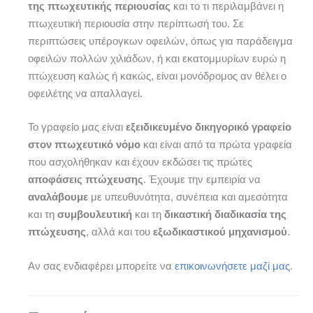
της πτωχευτικής περιουσίας
και το τι περιλαμβάνει η
πτωχευτική περιουσία στην περίπτωσή του. Σε
περιπτώσεις υπέρογκων οφειλών, όπως για παράδειγμα
οφειλών πολλών χιλιάδων, ή και εκατομμυρίων ευρώ η
πτώχευση καλώς ή κακώς, είναι μονόδρομος αν θέλει ο
οφειλέτης να απαλλαγεί.
Το γραφείο μας είναι
εξειδικευμένο δικηγορικό γραφείο
στον πτωχευτικό νόμο
και είναι από τα πρώτα γραφεία
που ασχολήθηκαν και έχουν εκδώσει τις πρώτες
αποφάσεις πτώχευσης
. Έχουμε την εμπειρία να
αναλάβουμε
με υπευθυνότητα, συνέπεια και αμεσότητα
και τη
συμβουλευτική
και τη
δικαστική διαδικασία της
πτώχευσης
, αλλά και του
εξωδικαστικού μηχανισμού
.
Αν σας ενδιαφέρει μπορείτε να
επικοινωνήσετε μαζί μας
.