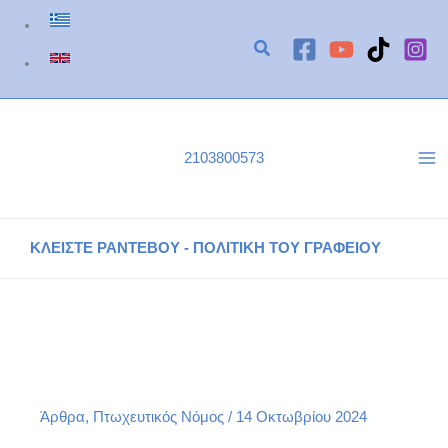
Μετάβαση
στο
περιεχόμενο
2103800573
ΚΛΕΙΣΤΕ ΡΑΝΤΕΒΟΥ - ΠΟΛΙΤΙΚΗ ΤΟΥ ΓΡΑΦΕΙΟΥ
Πτωχευτικός Νόμος: Εξωδικαστικός Μηχανισμός ή
Πτώχευση;
Αρχική
Άρθρα
Πτωχευτικός Νόμος: Εξωδικαστικός Μηχανισμός ή Πτώχευση;
Άρθρα
,
Πτωχευτικός Νόμος
/
14 Οκτωβρίου 2024