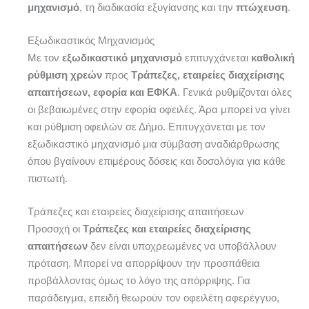
μηχανισμό
, τη διαδικασία εξυγίανσης και την
πτώχευση
.
Εξωδικαστικός Μηχανισμός
Με τον
εξωδικαστικό μηχανισμό
επιτυγχάνεται
καθολική
ρύθμιση χρεών
προς
Τράπεζες, εταιρείες διαχείρισης
απαιτήσεων, εφορία και ΕΦΚΑ
. Γενικά ρυθμίζονται όλες
οι βεβαιωμένες στην εφορία οφειλές. Άρα μπορεί να γίνει
και ρύθμιση οφειλών σε Δήμο. Επιτυγχάνεται με τον
εξωδικαστικό μηχανισμό μια σύμβαση αναδιάρθρωσης
όπου βγαίνουν επιμέρους δόσεις και δοσολόγια για κάθε
πιστωτή.
Τράπεζες και εταιρείες διαχείρισης απαιτήσεων
Προσοχή οι
Τράπεζες και εταιρείες διαχείρισης
απαιτήσεων
δεν είναι υποχρεωμένες να υποβάλλουν
πρόταση. Μπορεί να απορρίψουν την προσπάθεια
προβάλλοντας όμως το λόγο της απόρριψης. Για
παράδειγμα, επειδή θεωρούν τον οφειλέτη αφερέγγυο,