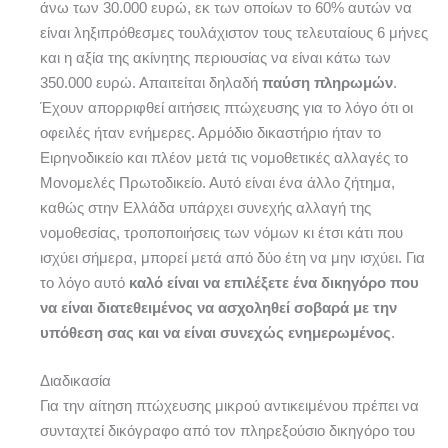
άνω των 30.000 ευρώ, εκ των οποίων το 60% αυτών να
είναι ληξιπρόθεσμες τουλάχιστον τους τελευταίους 6 μήνες
και η αξία της ακίνητης περιουσίας να είναι κάτω των
350.000 ευρώ. Απαιτείται δηλαδή
παύση πληρωμών
.
Έχουν απορριφθεί αιτήσεις πτώχευσης για το λόγο ότι οι
οφειλές ήταν ενήμερες. Αρμόδιο δικαστήριο ήταν το
Ειρηνοδικείο και πλέον μετά τις νομοθετικές αλλαγές το
Μονομελές Πρωτοδικείο. Αυτό είναι ένα άλλο ζήτημα,
καθώς στην Ελλάδα υπάρχει συνεχής αλλαγή της
νομοθεσίας, τροποποιήσεις των νόμων κι έτσι κάτι που
ισχύει σήμερα, μπορεί μετά από δύο έτη να μην ισχύει. Για
το λόγο αυτό
καλό είναι να επιλέξετε ένα δικηγόρο που
να είναι διατεθειμένος να ασχοληθεί σοβαρά με την
υπόθεση σας και να είναι συνεχώς ενημερωμένος
.
Διαδικασία
Για την αίτηση πτώχευσης μικρού αντικειμένου πρέπει να
συνταχτεί δικόγραφο από τον πληρεξούσιο δικηγόρο του