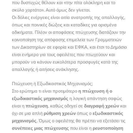
που δυστυχώς θέλουν και «την πίτα ολόκληρη και το
σκύλο χορτάτο». Αυτό όμως δεν γίνεται.
Οι δόλιες ενέργειες είναι αιτία ανατροπής της απαλλαγής,
όπως και ποινικές διώξεις και καταδίκες για ορισμένα
αδικήματα. Πλέον οι αποφάσεις πτώχευσης διατάζουν την
κοινοποίηση της απόφασης επιμελεία των Γραμματειών
των Δικαστηρίων σε εφορία και ΕΦΚΑ, και έτσι το Δημόσιο
είναι ενήμερο για τους οφειλέτες που πτωχεύουν και
μπορούν να κάνουν ευκολότερα προσφυγές κατά της
απαλλαγής ή αιτήσεις ανάκλησης.
Πτώχευση ή Εξωδικαστικός Μηχανισμός;
Στο ερώτημα τι είναι προτιμότερο
η πτώχευση ή ο
εξωδικαστικός μηχανισμός
η λογική απάντηση σαφώς
είναι η
πτώχευση
, καθώς οδηγεί σε
διαγραφή χρεών
και
όχι σε μια απλή
ρύθμιση χρεών
όπως ο
εξωδικαστικός
μηχανισμός
. Όμως ο οφειλέτης θα πρέπει να εξετάσει τις
συνέπειες μιας πτώχευσης
που είναι η
ρευστοποίηση