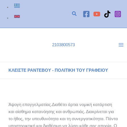
Μετάβαση
στο
περιεχόμενο
2103800573
ΚΛΕΙΣΤΕ ΡΑΝΤΕΒΟΥ - ΠΟΛΙΤΙΚΗ ΤΟΥ ΓΡΑΦΕΙΟΥ
Μ.Π.
Αρχική
Μ.Π.
Άψογη επαγγελματίας.Διαθέτει άρτια νομική κατάρτιση
και αίσθημα κατανόησης και ανθρωπιάς. Διακρίνεται για
το ήθος, την υπευθυνότητα και τη συνεργατικότητα. Πάντα
υποστηρικτική και διαθέσιμη να λύσει κάθε σας απορία. Ο