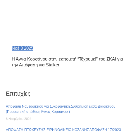
Νοέ
3
2025
Η Άννα Κορσάνου στην εκπομπή “Τόχουμε!” του ΣΚΑΙ για
την Απόφαση για Stalker
Επιτυχίες
Απόφαση Ναυτοδικείου για Συκοφαντική Δυσφήμιση μέσω Διαδικτύου
(Προσωπική υπόθεση Άννας Κορσάνου )
8 Νοεμβρίου 2024
ΑΠΟΦΑΣΗ ΠΤΩΧΕΥΣΗΣ-ΕΙΡΗΝΟΔΙΚΕΙΟ ΚΟΖΑΝΗΣ ΑΠΟΦΑΣΗ 17/2023