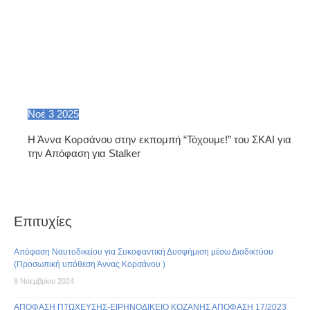
Νοέ
3
2025
Η Άννα Κορσάνου στην εκπομπή “Τόχουμε!” του ΣΚΑΙ για
την Απόφαση για Stalker
Επιτυχίες
Απόφαση Ναυτοδικείου για Συκοφαντική Δυσφήμιση μέσω Διαδικτύου
(Προσωπική υπόθεση Άννας Κορσάνου )
8 Νοεμβρίου 2024
ΑΠΟΦΑΣΗ ΠΤΩΧΕΥΣΗΣ-ΕΙΡΗΝΟΔΙΚΕΙΟ ΚΟΖΑΝΗΣ ΑΠΟΦΑΣΗ 17/2023