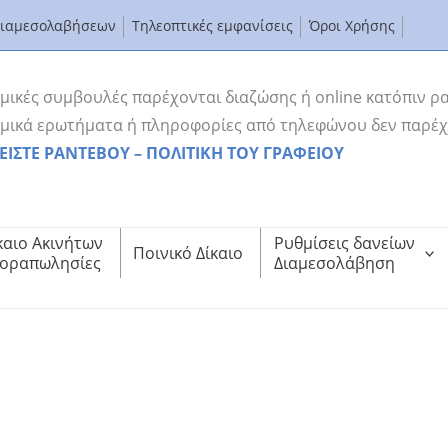
Διαμεσολαβήσεων
Τηλεοπτικές εμφανίσεις
Όροι Χρήσης
μικές συμβουλές παρέχονται διαζώσης ή online κατόπιν ρ
μικά ερωτήματα ή πληροφορίες από τηλεφώνου δεν παρέχ
ΕΙΣΤΕ ΡΑΝΤΕΒΟΥ – ΠΟΛΙΤΙΚΗ ΤΟΥ ΓΡΑΦΕΙΟΥ
καιο Ακινήτων
Ρυθμίσεις δανείων
Ποινικό Δίκαιο
οραπωλησίες
Διαμεσολάβηση
nnel μιλά για την Πλατφόρμα Προστασίας της Α’ Κατοικία
ct του One Channel μιλά για την Πλατφόρμα Προστασίας της Α’ Κατοικίας και 