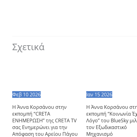
Σχετικά
Φεβ
10
2026
Ιαν
15
2026
Η Άννα Κορσάνου στην
Η Άννα Κορσάνου στ
εκπομπή “CRETA
εκπομπή “Κοινωνία Έχ
ΕΝΗΜΕΡΩΣΗ” της CRETA TV
Λόγο” του BlueSky μιλ
σας Ενημερώνει για την
τον Εξωδικαστικό
Απόφαση του Αρείου Πάγου
Μηχανισμό