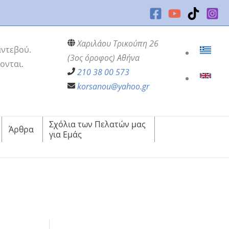
Χαριλάου Τρικούπη 26
αντεβού.
(3ος όροφος) Αθήνα
ονται.
210 38 00 573
korsanou@yahoo.gr
Σχόλια των Πελατών μας
Άρθρα
για Εμάς
ς και την Οικογενειακή Διαμεσολάβηση
την Οικογενειακή Διαμεσολάβηση