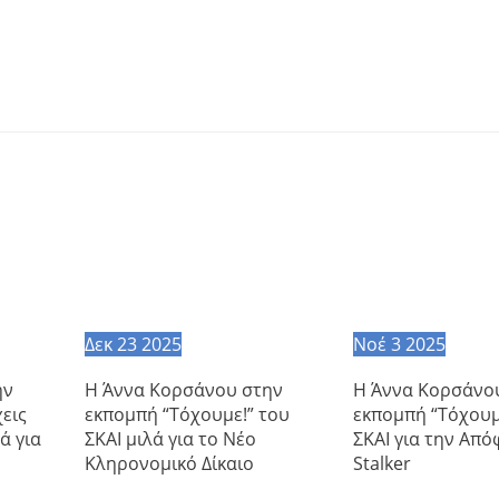
Δεκ
23
2025
Νοέ
3
2025
ην
Η Άννα Κορσάνου στην
Η Άννα Κορσάνο
εις
εκπομπή “Τόχουμε!” του
εκπομπή “Τόχουμ
ά για
ΣΚΑΙ μιλά για το Νέο
ΣΚΑΙ για την Από
Κληρονομικό Δίκαιο
Stalker