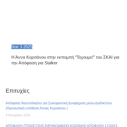
Νοέ
3
2025
Η Άννα Κορσάνου στην εκπομπή “Τόχουμε!” του ΣΚΑΙ για
την Απόφαση για Stalker
Επιτυχίες
Απόφαση Ναυτοδικείου για Συκοφαντική Δυσφήμιση μέσω Διαδικτύου
(Προσωπική υπόθεση Άννας Κορσάνου )
8 Νοεμβρίου 2024
ΑΠΟΦΑΣΗ ΠΤΩΧΕΥΣΗΣ-ΕΙΡΗΝΟΔΙΚΕΙΟ ΚΟΖΑΝΗΣ ΑΠΟΦΑΣΗ 17/2023