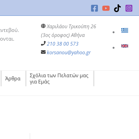
Χαριλάου Τρικούπη 26
αντεβού.
(3ος όροφος) Αθήνα
ονται.
210 38 00 573
korsanou@yahoo.gr
Σχόλια των Πελατών μας
Άρθρα
για Εμάς