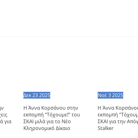
Δεκ
23
2025
Νοέ
3
2025
ην
Η Άννα Κορσάνου στην
Η Άννα Κορσάνο
εις
εκπομπή “Τόχουμε!” του
εκπομπή “Τόχουμ
ά για
ΣΚΑΙ μιλά για το Νέο
ΣΚΑΙ για την Από
Κληρονομικό Δίκαιο
Stalker