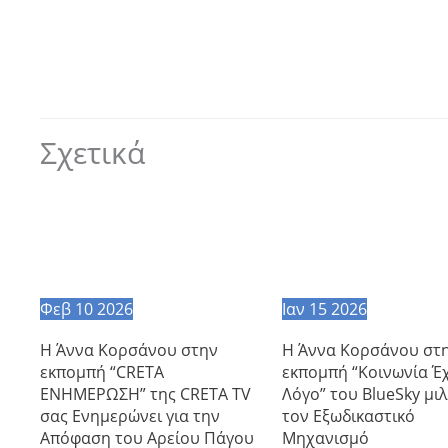
Σχετικά
Φεβ
10
2026
Ιαν
15
2026
Η Άννα Κορσάνου στην
Η Άννα Κορσάνου στ
εκπομπή “CRETA
εκπομπή “Κοινωνία Έχ
ΕΝΗΜΕΡΩΣΗ” της CRETA TV
Λόγο” του BlueSky μιλ
σας Ενημερώνει για την
τον Εξωδικαστικό
Απόφαση του Αρείου Πάγου
Μηχανισμό