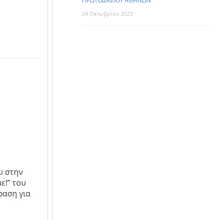
ΠΡΩΤΟΔΙΚΕΙΟΥ ΑΘΗΝΩΝ
24 Οκτωβρίου 2023
υ στην
ε!” του
φαση για