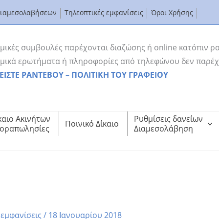
Διαμεσολαβήσεων
Τηλεοπτικές εμφανίσεις
Όροι Χρήσης
μικές συμβουλές παρέχονται διαζώσης ή online κατόπιν ρ
μικά ερωτήματα ή πληροφορίες από τηλεφώνου δεν παρέχ
ΕΙΣΤΕ ΡΑΝΤΕΒΟΥ – ΠΟΛΙΤΙΚΗ ΤΟΥ ΓΡΑΦΕΙΟΥ
καιο Ακινήτων
Ρυθμίσεις δανείων
Ποινικό Δίκαιο
οραπωλησίες
Διαμεσολάβηση
TV μιλά για τις Αλλαγές στη Διαμεσολάβηση
το sbcTV μιλά για τις Αλλαγές στη Διαμεσολάβηση
 εμφανίσεις
/
18 Ιανουαρίου 2018