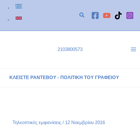
Μετάβαση
στο
περιεχόμενο
2103800573
ΚΛΕΙΣΤΕ ΡΑΝΤΕΒΟΥ - ΠΟΛΙΤΙΚΗ ΤΟΥ ΓΡΑΦΕΙΟΥ
Η Άννα Κορσάνου στην “Πρωϊνή Ζώνη” της ΕΡΤ1
Αρχική
Τηλεοπτικές εμφανίσεις
Η Άννα Κορσάνου στην “Πρωϊνή Ζώνη” της ΕΡΤ1
Τηλεοπτικές εμφανίσεις
/
12 Νοεμβρίου 2016