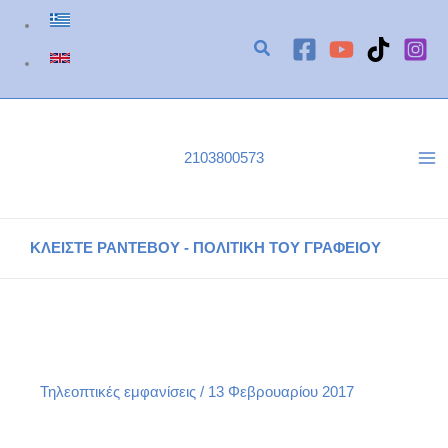
Μετάβαση
στο
περιεχόμενο
2103800573
ΚΛΕΙΣΤΕ ΡΑΝΤΕΒΟΥ - ΠΟΛΙΤΙΚΗ ΤΟΥ ΓΡΑΦΕΙΟΥ
Η Άννα Κορσάνου στο δελτίο ειδήσεων του ΣΚΑΙ
Αρχική
Τηλεοπτικές εμφανίσεις
Η Άννα Κορσάνου στο δελτίο ειδήσεων του ΣΚΑΙ
Τηλεοπτικές εμφανίσεις
/
13 Φεβρουαρίου 2017