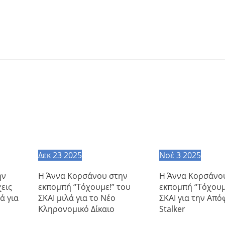
Δεκ
23
2025
Νοέ
3
2025
ην
Η Άννα Κορσάνου στην
Η Άννα Κορσάνο
εις
εκπομπή “Τόχουμε!” του
εκπομπή “Τόχουμ
ά για
ΣΚΑΙ μιλά για το Νέο
ΣΚΑΙ για την Από
Κληρονομικό Δίκαιο
Stalker