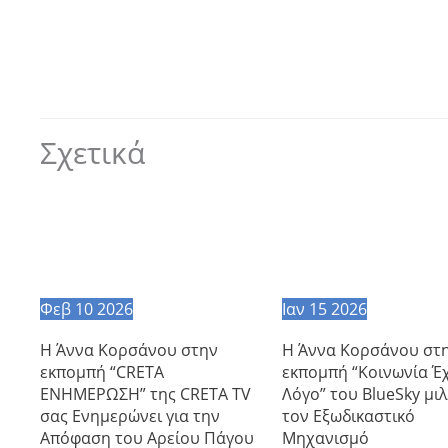
Σχετικά
Φεβ
10
2026
Ιαν
15
2026
Η Άννα Κορσάνου στην
Η Άννα Κορσάνου στ
εκπομπή “CRETA
εκπομπή “Κοινωνία Έχ
ΕΝΗΜΕΡΩΣΗ” της CRETA TV
Λόγο” του BlueSky μιλ
σας Ενημερώνει για την
τον Εξωδικαστικό
Απόφαση του Αρείου Πάγου
Μηχανισμό