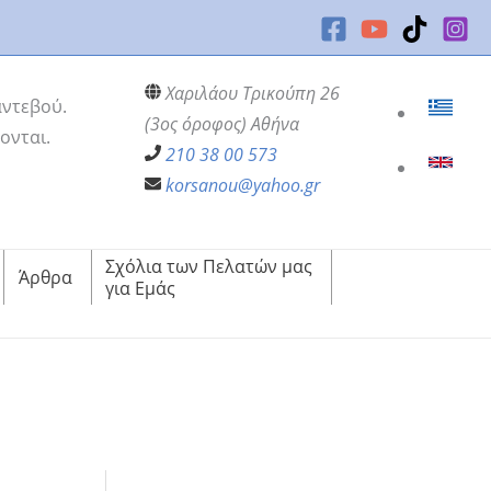
Χαριλάου Τρικούπη 26
αντεβού.
(3ος όροφος) Αθήνα
ονται.
210 38 00 573
korsanou@yahoo.gr
Σχόλια των Πελατών μας
Άρθρα
για Εμάς