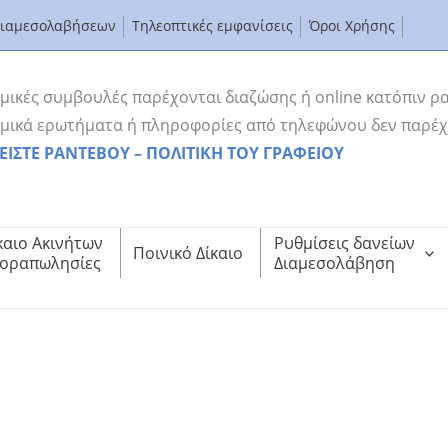
Διαμεσολαβήσεων
Τηλεοπτικές εμφανίσεις
Όροι Χρήσης
μικές συμβουλές παρέχονται διαζώσης ή online κατόπιν ρ
μικά ερωτήματα ή πληροφορίες από τηλεφώνου δεν παρέχ
ΕΙΣΤΕ ΡΑΝΤΕΒΟΥ – ΠΟΛΙΤΙΚΗ ΤΟΥ ΓΡΑΦΕΙΟΥ
καιο Ακινήτων
Ρυθμίσεις δανείων
Ποινικό Δίκαιο
οραπωλησίες
Διαμεσολάβηση
nTV: “Πώς θα Ρυθμίσουμε τα Καταναλωτικά μας Δάνεια”
D” του EpsilonTV: “Πώς θα Ρυθμίσουμε τα Καταναλωτικά μας Δάνεια”