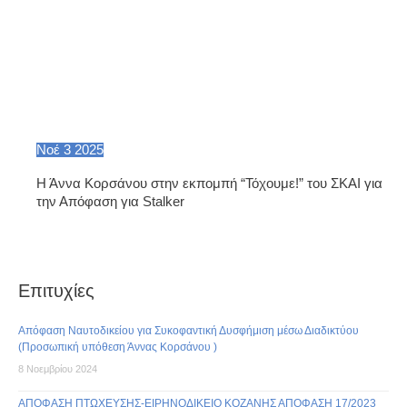
Νοέ
3
2025
Η Άννα Κορσάνου στην εκπομπή “Τόχουμε!” του ΣΚΑΙ για
την Απόφαση για Stalker
Επιτυχίες
Απόφαση Ναυτοδικείου για Συκοφαντική Δυσφήμιση μέσω Διαδικτύου
(Προσωπική υπόθεση Άννας Κορσάνου )
8 Νοεμβρίου 2024
ΑΠΟΦΑΣΗ ΠΤΩΧΕΥΣΗΣ-ΕΙΡΗΝΟΔΙΚΕΙΟ ΚΟΖΑΝΗΣ ΑΠΟΦΑΣΗ 17/2023