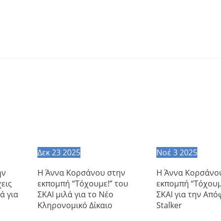
Δεκ
23
2025
Νοέ
3
2025
ην
Η Άννα Κορσάνου στην
Η Άννα Κορσάνο
εις
εκπομπή “Τόχουμε!” του
εκπομπή “Τόχουμ
ά για
ΣΚΑΙ μιλά για το Νέο
ΣΚΑΙ για την Από
Κληρονομικό Δίκαιο
Stalker