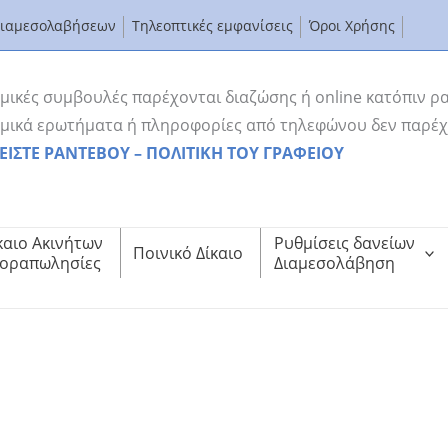
Διαμεσολαβήσεων
Τηλεοπτικές εμφανίσεις
Όροι Χρήσης
μικές συμβουλές παρέχονται διαζώσης ή online κατόπιν ρ
μικά ερωτήματα ή πληροφορίες από τηλεφώνου δεν παρέχ
ΕΙΣΤΕ ΡΑΝΤΕΒΟΥ – ΠΟΛΙΤΙΚΗ ΤΟΥ ΓΡΑΦΕΙΟΥ
καιο Ακινήτων
Ρυθμίσεις δανείων
Ποινικό Δίκαιο
οραπωλησίες
Διαμεσολάβηση
 πλειστηριασμούς;
δανείων και τους πλειστηριασμούς;