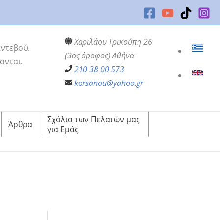
Χαριλάου Τρικούπη 26
αντεβού.
(3ος όροφος) Αθήνα
ονται.
210 38 00 573
korsanou@yahoo.gr
Σχόλια των Πελατών μας
Άρθρα
για Εμάς