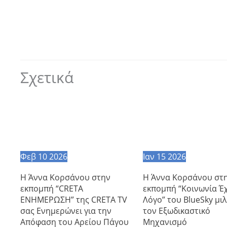
Σχετικά
Φεβ
10
2026
Ιαν
15
2026
Η Άννα Κορσάνου στην
Η Άννα Κορσάνου στ
εκπομπή “CRETA
εκπομπή “Κοινωνία Έχ
ΕΝΗΜΕΡΩΣΗ” της CRETA TV
Λόγο” του BlueSky μιλ
σας Ενημερώνει για την
τον Εξωδικαστικό
Απόφαση του Αρείου Πάγου
Μηχανισμό