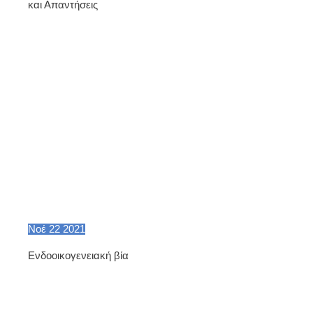
και Απαντήσεις
Νοέ
22
2021
Ενδοοικογενειακή βία