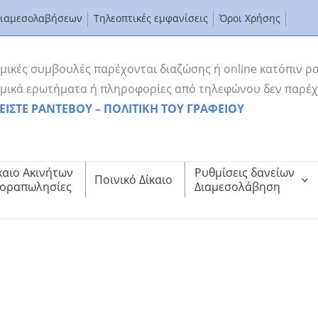
Διαμεσολαβήσεων
Τηλεοπτικές εμφανίσεις
Όροι Χρήσης
μικές συμβουλές παρέχονται διαζώσης ή online κατόπιν ρ
μικά ερωτήματα ή πληροφορίες από τηλεφώνου δεν παρέχ
ΕΙΣΤΕ ΡΑΝΤΕΒΟΥ – ΠΟΛΙΤΙΚΗ ΤΟΥ ΓΡΑΦΕΙΟΥ
καιο Ακινήτων
Ρυθμίσεις δανείων
Ποινικό Δίκαιο
οραπωλησίες
Διαμεσολάβηση
ΑΜΕΣΟΛΑΒΗΣΗΣ ΤΟΥ ICC ΣΤΟ ΠΑΡΙΣΙ
icc-f