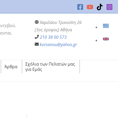
Χαριλάου Τρικούπη 26
αντεβού.
(3ος όροφος) Αθήνα
ονται.
210 38 00 573
korsanou@yahoo.gr
Σχόλια των Πελατών μας
Άρθρα
για Εμάς