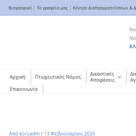
Μετάβαση
Βιογραφικό
Το γραφείο μας
Κέντρο Διαπραγματεύσεων & 
στο
περιεχόμενο
Νο
Νο
ΚΛ
Δικαστικές
Δί
Αρχική
Πτωχευτικός Νόμος
Αποφάσεις
Αγ
Επικοινωνία
icc-f
Αρχική
Διαμεσολάβηση
Η ΑΝΝΑ ΚΟΡΣΑΝΟΥ ΣΤΟ ΔΙΕΘΝΗ ΔΙΑΓΩΝΙΣΜΟ ΔΙ
Από
korsadm
/
13 Φεβρουαρίου 2020