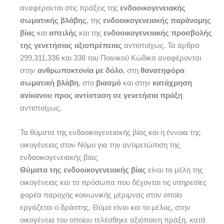
αναφέρονται στις πράξεις της
ενδοοικογενειακής
σωματικής βλάβης
, της
ενδοοικογενειακής παράνομης
βίας
και
απειλής
και της
ενδοοικογενειακής προσβολής
της γενετήσιας αξιοπρέπειας
αντιστοίχως. Τα άρθρα
299,311,336 και 338 του Ποινικού Κώδικα αναφέρονται
στην
ανθρωποκτονία με δόλο
, στη
θανατηφόρα
σωματική βλάβη
, στο
βιασμό
και στην
κατάχρηση
ανίκανου προς αντίσταση σε γενετήσια πράξη
αντιστοίχως.
Τα θύματα της ενδοοικογενειακής βίας και η έννοια της
οικογένειας στον Νόμο για την αντιμετώπιση της
ενδοοικογενειακής βίας
Θύματα της ενδοοικογενειακής βίας
είναι τα μέλη της
οικογένειας και τα πρόσωπα που δέχονται τις υπηρεσίες
φορέα παροχής κοινωνικής μέριμνας στον οποίο
εργάζεται ο δράστης. Θύμα είναι και το μέλος, στην
οικογένεια του οποίου τελέσθηκε αξιόποινη πράξη, κατά