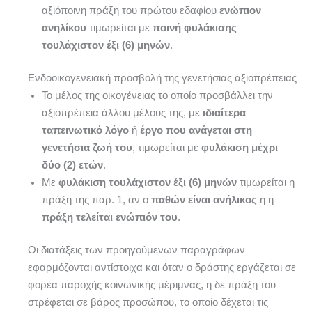
αξιόποινη πράξη του πρώτου εδαφίου
ενώπιον
ανηλίκου
τιμωρείται με
ποινή φυλάκισης
τουλάχιστον έξι (6) μηνών
.
Ενδοοικογενειακή προσβολή της γενετήσιας αξιοπρέπειας
Το μέλος της οικογένειας το οποίο προσβάλλει την
αξιοπρέπεια άλλου μέλους της, με
ιδιαίτερα
ταπεινωτικό λόγο
ή
έργο που ανάγεται στη
γενετήσια ζωή του
, τιμωρείται με
φυλάκιση μέχρι
δύο (2) ετών
.
Με
φυλάκιση τουλάχιστον έξι (6) μηνών
τιμωρείται η
πράξη της παρ. 1, αν ο
παθών είναι ανήλικος
ή η
πράξη τελείται ενώπιόν του
.
Οι διατάξεις των προηγούμενων παραγράφων
εφαρμόζονται αντίστοιχα και όταν ο δράστης εργάζεται σε
φορέα παροχής κοινωνικής μέριμνας, η δε πράξη του
στρέφεται σε βάρος προσώπου, το οποίο δέχεται τις