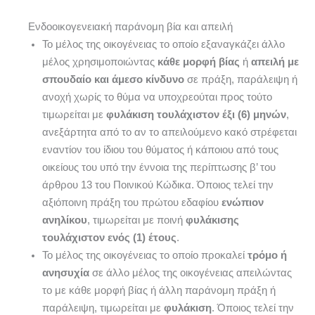
Ενδοοικογενειακή παράνομη βία και απειλή
Το μέλος της οικογένειας το οποίο εξαναγκάζει άλλο
μέλος χρησιμοποιώντας
κάθε μορφή βίας
ή
απειλή με
σπουδαίο και άμεσο κίνδυνο
σε πράξη, παράλειψη ή
ανοχή χωρίς το θύμα να υποχρεούται προς τούτο
τιμωρείται με
φυλάκιση τουλάχιστον έξι (6) μηνών
,
ανεξάρτητα από το αν το απειλούμενο κακό στρέφεται
εναντίον του ίδιου του θύματος ή κάποιου από τους
οικείους του υπό την έννοια της περίπτωσης β’ του
άρθρου 13 του Ποινικού Κώδικα. Όποιος τελεί την
αξιόποινη πράξη του πρώτου εδαφίου
ενώπιον
ανηλίκου
, τιμωρείται με ποινή
φυλάκισης
τουλάχιστον ενός (1) έτους
.
Το μέλος της οικογένειας το οποίο προκαλεί
τρόμο ή
ανησυχία
σε άλλο μέλος της οικογένειας απειλώντας
το με κάθε μορφή βίας ή άλλη παράνομη πράξη ή
παράλειψη, τιμωρείται με
φυλάκιση
. Όποιος τελεί την