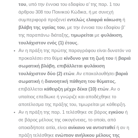
του
, υπό την έννοια του εδαφίου α’ της παρ. 1 του
άρθρου 308 του Ποινικού Κώδικα, ή με συνεχή
συμπεριφορά προξενεί
εντελώς ελαφρά κάκωση
ή
βλάβη της υγείας του
, με την έννοια του εδαφίου β’
της παραπάνω διάταξης,
τιμωρείται
με
φυλάκιση
,
τουλάχιστον ενός (1) έτους
.
Αν η πράξη της πρώτης παραγράφου είναι δυνατόν να
προκαλέσει στο θύμα
κίνδυνο για τη ζωή του
ή
βαριά
σωματική βλάβη
,
επιβάλλεται
φυλάκιση
τουλάχιστον δύο (2) ετών
. Αν επακολουθήσει
βαριά
σωματική
ή
διανοητική πάθηση του θύματος
,
επιβάλλεται
κάθειρξη μέχρι δέκα (10) ετών
. Αν ο
υπαίτιος επεδίωκε ή γνώριζε και αποδέχθηκε το
αποτέλεσμα της πράξης του, τιμωρείται με κάθειρξη.
Αν η πράξη της παρ. 1 τελέσθηκε σε βάρος
εγκύου
ή
σε βάρος μέλους της οικογένειας, το οποίο, από
οποιαδήποτε αιτία, είναι
ανίκανο να αντισταθεί
ή αν η
πράξη τελέσθηκε
ενώπιον ανήλικου μέλους της