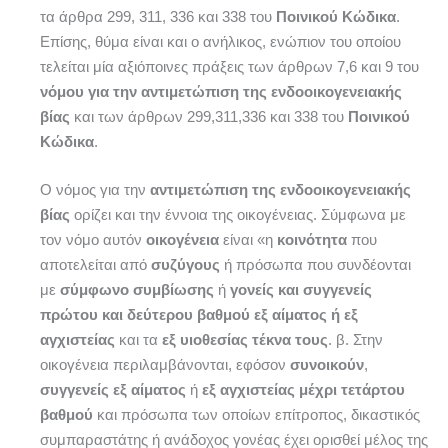
τα άρθρα 299, 311, 336 και 338 του
Ποινικού Κώδικα
.
Επίσης, θύμα είναι και ο ανήλικος, ενώπιον του οποίου
τελείται μία αξιόποινες πράξεις των άρθρων 7,6 και 9 του
νόμου για την αντιμετώπιση της ενδοοικογενειακής
βίας
και των άρθρων 299,311,336 και 338 του
Ποινικού
Κώδικα
.
Ο νόμος για την
αντιμετώπιση της ενδοοικογενειακής
βίας
ορίζει και την έννοια της οικογένειας. Σύμφωνα με
τον νόμο αυτόν
οικογένεια
είναι «η
κοινότητα
που
αποτελείται από
συζύγους
ή πρόσωπα που συνδέονται
με
σύμφωνο συμβίωσης
ή
γονείς και συγγενείς
πρώτου και δεύτερου βαθμού εξ αίματος ή εξ
αγχιστείας
και τα
εξ υιοθεσίας τέκνα τους
. β. Στην
οικογένεια περιλαμβάνονται, εφόσον
συνοικούν
,
συγγενείς εξ αίματος
ή
εξ αγχιστείας μέχρι τετάρτου
βαθμού
και πρόσωπα των οποίων επίτροπος, δικαστικός
συμπαραστάτης ή ανάδοχος γονέας έχει ορισθεί μέλος της