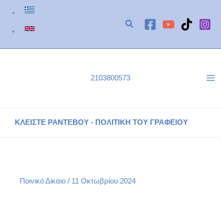
Μετάβαση
στο
περιεχόμενο
2103800573
ΚΛΕΙΣΤΕ ΡΑΝΤΕΒΟΥ - ΠΟΛΙΤΙΚΗ ΤΟΥ ΓΡΑΦΕΙΟΥ
Ενδοοικογενειακή Βία: Ποινικό Πλαίσιο
Αρχική
Ποινικό Δίκαιο
Ενδοοικογενειακή Βία: Ποινικό Πλαίσιο
Ποινικό Δίκαιο
/
11 Οκτωβρίου 2024