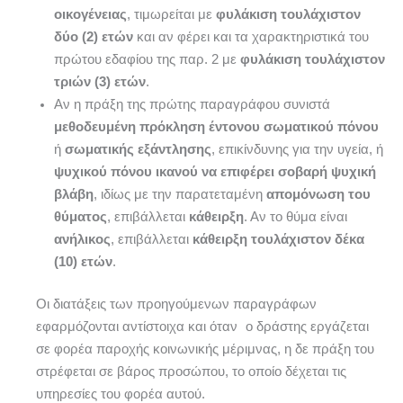
οικογένειας
, τιμωρείται με
φυλάκιση τουλάχιστον
δύο (2) ετών
και αν φέρει και τα χαρακτηριστικά του
πρώτου εδαφίου της παρ. 2 με
φυλάκιση τουλάχιστον
τριών (3) ετών
.
Αν η πράξη της πρώτης παραγράφου συνιστά
μεθοδευμένη πρόκληση
έντονου σωματικού πόνου
ή
σωματικής εξάντλησης
, επικίνδυνης για την υγεία, ή
ψυχικού πόνου ικανού να επιφέρει σοβαρή ψυχική
βλάβη
, ιδίως με την παρατεταμένη
απομόνωση του
θύματος
, επιβάλλεται
κάθειρξη
. Αν το θύμα είναι
ανήλικος
, επιβάλλεται
κάθειρξη τουλάχιστον δέκα
(10) ετών
.
Οι διατάξεις των προηγούμενων παραγράφων
εφαρμόζονται αντίστοιχα και όταν ο δράστης εργάζεται
σε φορέα παροχής κοινωνικής μέριμνας, η δε πράξη του
στρέφεται σε βάρος προσώπου, το οποίο δέχεται τις
υπηρεσίες του φορέα αυτού.