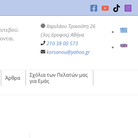
Χαριλάου Τρικούπη 26
αντεβού.
(3ος όροφος) Αθήνα
ονται.
210 38 00 573
korsanou@yahoo.gr
Σχόλια των Πελατών μας
Άρθρα
για Εμάς