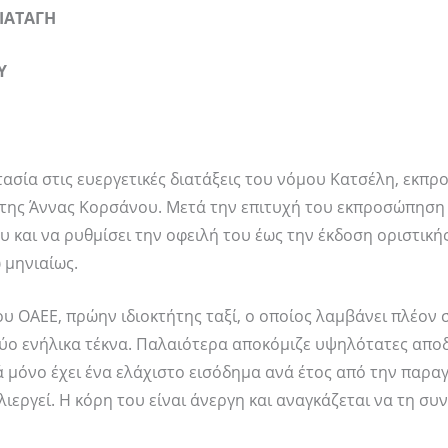
ΔΙΑΤΑΓΗ
Υ
ασία στις ευεργετικές διατάξεις του νόμου Κατσέλη, εκπ
ο της Άννας Κορσάνου. Μετά την επιτυχή του εκπροσώπηση
 και να ρυθμίσει την οφειλή του έως την έκδοση οριστική
 μηνιαίως.
ου ΟΑΕΕ, πρώην ιδιοκτήτης ταξί, ο οποίος λαμβάνει πλέον
 δύο ενήλικα τέκνα. Παλαιότερα αποκόμιζε υψηλότατες απο
ά μόνο έχει ένα ελάχιστο εισόδημα ανά έτος από την παρα
ιεργεί. Η κόρη του είναι άνεργη και αναγκάζεται να τη συ