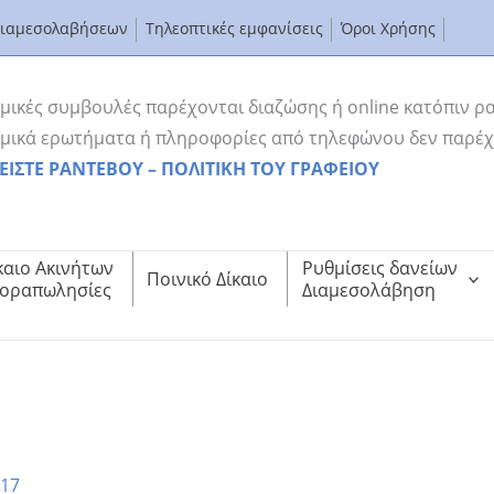
Διαμεσολαβήσεων
Τηλεοπτικές εμφανίσεις
Όροι Χρήσης
μικές συμβουλές παρέχονται διαζώσης ή online κατόπιν ρ
μικά ερωτήματα ή πληροφορίες από τηλεφώνου δεν παρέχ
ΕΙΣΤΕ ΡΑΝΤΕΒΟΥ – ΠΟΛΙΤΙΚΗ ΤΟΥ ΓΡΑΦΕΙΟΥ
καιο Ακινήτων
Ρυθμίσεις δανείων
Ποινικό Δίκαιο
οραπωλησίες
Διαμεσολάβηση
 ΟΦΕΙΛΕΤΗΣ ΘΑ ΔΙΝΕΙ 130 ΕΥΡΩ ΓΙΑ ΟΛΑ ΤΑ ΧΡΕΗ ΤΟΥ
ΔΙΑΤΑΓΗ ΟΦΕΙΛΕΤΗΣ ΘΑ ΔΙΝΕΙ 130 ΕΥΡΩ ΓΙΑ ΟΛΑ ΤΑ ΧΡΕΗ ΤΟΥ
017