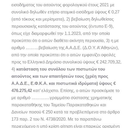
εισοδήματος του αιτούντος φορολογικού έτους 2021 με
συνολικό δηλωθέν ετήσιο ατομικό εισόδημα ύψους € 0,27
(από τόκους και μερίσματα), 2) βεβαίωση δηλωθείσας
περιουσιακής κατάστασης του αιτούντος (έντυπο Ε-9),
όπως είχε διαμορφωθεί την 1.1.2023, από την οποία
προκύπτει ότι ο αιτών διαθέτει ακίνητη περιουσία, 3) η με
αριθμό ………βεβαίωση της Α.Α.Δ.Ε. (Δ.Ο.Υ. Α’ Αθηνών),
από την οποία προκύπτει ότι ο αιτών εμφανίζει οφειλές
προς το Ελληνικό Δημόσιο συνολικού ύψους € 242.709,32,
4)
κατάσταση του συνόλου των πιστωτών του
αιτούντος και των απαιτήσεών τους (χρέη προς
Α.Α.Δ.Ε., Ε.Φ.Κ.Α. και πιστωτικά ιδρύματα) ύψους €
476.275,42
κατ’ ελάχιστο. Επίσης, ο αιτών προσκόμισε το
με αριθμό ………….γραμμάτιο σύστασης χρηματικής
παρακαταθήκης του Ταμείου Παρακαταθηκών και
Δανείων ποσού € 250 κατά τα προβλεπόμενα στο άρθρο
173 παρ. 2 του Ν. 4738/2020. Με το παραπάνω
περιεχόμενο η υπό κρίση αίτηση είναι επαρκώς ορισμένη