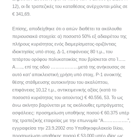
12), οι δε τραπεζικές του καταθέσεις ανέρχονται μόλις σε
€ 341,69.
Επίσης, αποδείχθηκε ότι ο αιτών διαθέτει τα ακόλουθα
περιουσιακά στοιχεία: α) ποσοστό 50% εξ αδιαιρέτου της
πλήρους κυριότητας ενός διαμερίσματος-οριζόντιας
ιδιοκτησίας υπό στοιχ. Δ-1, επιφάνειας 80 τ.μ., του
τετάρτου ορόφου πολυκατοικίας που βρίσκεται στο Ί…..
Α….., επί της οδού ………………μετά της ανήκουσας σε
αυτό κατ’ αποκλειστική χρήση υπό στοιχ. P-1 ανοικτής
θέσης στάθμευσης αυτοκινήτου του ακαλύπτου,
επιφάνειας 10,12 τ.μ., αντικειμενικής αξίας (κατά το
ποσοστό κυριότητας του αιτούντος) € 40.556, 53. Το ως
άνω ακίνητο βαρύνεται με τις ακόλουθες εμπράγματες
ασφάλειες: προσημείωση υποθήκης ποσού € 60.375 υπέρ
της τραπεζικής εταιρείας με την επωνυμία “Α…………….”,
εγγραφείσα την 23.9.2002 στο Υποθηκοφυλακείο Ιλίου,
προσημείωση υποθήκης ποσού € 53.000 υπέρ ιδίας ως