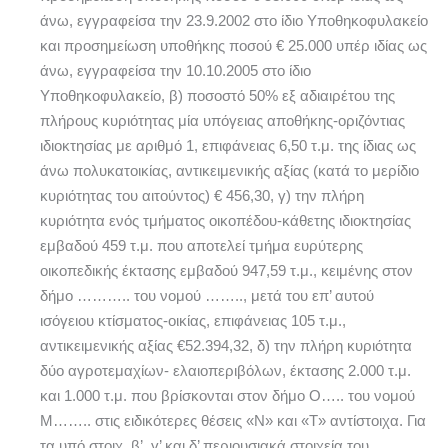
άνω, εγγραφείσα την 23.9.2002 στο ίδιο Υποθηκοφυλακείο
και προσημείωση υποθήκης ποσού € 25.000 υπέρ ιδίας ως
άνω, εγγραφείσα την 10.10.2005 στο ίδιο
Υποθηκοφυλακείο, β) ποσοστό 50% εξ αδιαιρέτου της
πλήρους κυριότητας μία υπόγειας αποθήκης-οριζόντιας
ιδιοκτησίας με αριθμό 1, επιφάνειας 6,50 τ.μ. της ίδιας ως
άνω πολυκατοικίας, αντικειμενικής αξίας (κατά το μερίδιο
κυριότητας του αιτούντος) € 456,30, γ) την πλήρη
κυριότητα ενός τμήματος οικοπέδου-κάθετης ιδιοκτησίας
εμβαδού 459 τ.μ. που αποτελεί τμήμα ευρύτερης
οικοπεδικής έκτασης εμβαδού 947,59 τ.μ., κειμένης στον
δήμο ……….. του νομού …….., μετά του επ’ αυτού
ισόγειου κτίσματος-οικίας, επιφάνειας 105 τ.μ.,
αντικειμενικής αξίας €52.394,32, δ) την πλήρη κυριότητα
δύο αγροτεμαχίων- ελαιοπεριβόλων, έκτασης 2.000 τ.μ.
και 1.000 τ.μ. που βρίσκονται στον δήμο Ο….. του νομού
Μ…….. στις ειδικότερες θέσεις «Ν» και «Τ» αντίστοιχα. Για
τα υπό στοιχ. β’, γ’ και δ’ περιουσιακά στοιχεία του