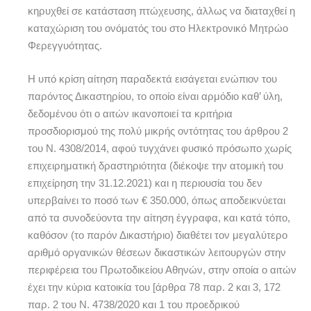
κηρυχθεί σε κατάσταση πτώχευσης, άλλως να διαταχθεί η
καταχώριση του ονόματός του στο Ηλεκτρονικό Μητρώο
Φερεγγυότητας.
Η υπό κρίση αίτηση παραδεκτά εισάγεται ενώπιον του
παρόντος Δικαστηρίου, το οποίο είναι αρμόδιο καθ’ ύλη,
δεδομένου ότι ο αιτών ικανοποιεί τα κριτήρια
προσδιορισμού της πολύ μικρής οντότητας του άρθρου 2
του Ν. 4308/2014, αφού τυγχάνει φυσικό πρόσωπο χωρίς
επιχειρηματική δραστηριότητα (διέκοψε την ατομική του
επιχείρηση την 31.12.2021) και η περιουσία του δεν
υπερβαίνει το ποσό των € 350.000, όπως αποδεικνύεται
από τα συνοδεύοντα την αίτηση έγγραφα, και κατά τόπο,
καθόσον (το παρόν Δικαστήριο) διαθέτει τον μεγαλύτερο
αριθμό οργανικών θέσεων δικαστικών λειτουργών στην
περιφέρεια του Πρωτοδικείου Αθηνών, στην οποία ο αιτών
έχει την κύρια κατοικία του [άρθρα 78 παρ. 2 και 3, 172
παρ. 2 του Ν. 4738/2020 και 1 του προεδρικού