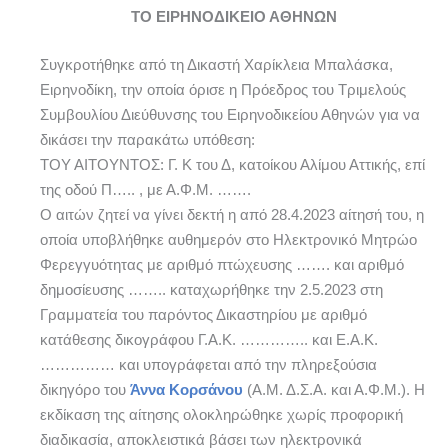
ΤΟ ΕΙΡΗΝΟΔΙΚΕΙΟ ΑΘΗΝΩΝ
Συγκροτήθηκε από τη Δικαστή Χαρίκλεια Μπαλάσκα,
Ειρηνοδίκη, την οποία όρισε η Πρόεδρος του Τριμελούς
Συμβουλίου Διεύθυνσης του Ειρηνοδικείου Αθηνών για να
δικάσει την παρακάτω υπόθεση:
ΤΟΥ ΑΙΤΟΥΝΤΟΣ: Γ. Κ του Δ, κατοίκου Αλίμου Αττικής, επί
της οδού Π….. , με Α.Φ.Μ. …….
Ο αιτών ζητεί να γίνει δεκτή η από 28.4.2023 αίτησή του, η
οποία υποβλήθηκε αυθημερόν στο Ηλεκτρονικό Μητρώο
Φερεγγυότητας με αριθμό πτώχευσης ……. και αριθμό
δημοσίευσης …….. καταχωρήθηκε την 2.5.2023 στη
Γραμματεία του παρόντος Δικαστηρίου με αριθμό
κατάθεσης δικογράφου Γ.Α.Κ. ………….. και Ε.Α.Κ.
…………… και υπογράφεται από την πληρεξούσια
δικηγόρο του
Άννα Κορσάνου
(Α.Μ. Δ.Σ.Α. και Α.Φ.Μ.). Η
εκδίκαση της αίτησης ολοκληρώθηκε χωρίς προφορική
διαδικασία, αποκλειστικά βάσει των ηλεκτρονικά