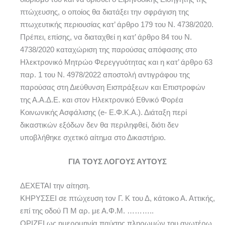
πτώχευσης, ο οποίος θα διατάξει την σφράγιση της
πτωχευτικής περιουσίας κατ’ άρθρο 179 του Ν. 4738/2020.
Πρέπει, επίσης, να διαταχθεί η κατ’ άρθρο 84 του Ν.
4738/2020 καταχώριση της παρούσας απόφασης στο
Ηλεκτρονικό Μητρώο Φερεγγυότητας και η κατ’ άρθρο 63
παρ. 1 του Ν. 4978/2022 αποστολή αντιγράφου της
παρούσας στη Διεύθυνση Εισπράξεων και Επιστροφών
της Α.Α.Δ.Ε. και στον Ηλεκτρονικό Εθνικό Φορέα
Κοινωνικής Ασφάλισης (e- Ε.Φ.Κ.Α.). Διάταξη περί
δικαστικών εξόδων δεν θα περιληφθεί, διότι δεν
υποβλήθηκε σχετικό αίτημα στο Δικαστήριο.
ΓΙΑ ΤΟΥΣ ΛΟΓΟΥΣ ΑΥΤΟΥΣ
ΔΕΧΕΤΑΙ την αίτηση.
ΚΗΡΥΣΣΕΙ σε πτώχευση τον Γ. Κ του Δ, κάτοικο Α. Αττικής,
επί της οδού Π Μ αρ. με Α.Φ.Μ. ………..
ΟΡΙΖΕΙ ως ημερομηνία παύσης πληρωμών του ανωτέρω