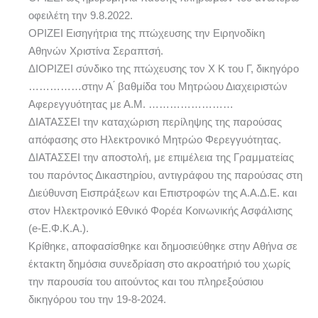
οφειλέτη την 9.8.2022.
ΟΡΙΖΕΙ Εισηγήτρια της πτώχευσης την Ειρηνοδίκη
Αθηνών Χριστίνα Σεραπτσή.
ΔΙΟΡΙΖΕΙ σύνδικο της πτώχευσης τον Χ Κ του Γ, δικηγόρο
……………στην Α ́ βαθμίδα του Μητρώου Διαχειριστών
Αφερεγγυότητας με Α.Μ. ……………………
ΔΙΑΤΑΣΣΕΙ την καταχώριση περίληψης της παρούσας
απόφασης στο Ηλεκτρονικό Μητρώο Φερεγγυότητας.
ΔΙΑΤΑΣΣΕΙ την αποστολή, με επιμέλεια της Γραμματείας
του παρόντος Δικαστηρίου, αντιγράφου της παρούσας στη
Διεύθυνση Εισπράξεων και Επιστροφών της Α.Α.Δ.Ε. και
στον Ηλεκτρονικό Εθνικό Φορέα Κοινωνικής Ασφάλισης
(e-Ε.Φ.Κ.Α.).
Κρίθηκε, αποφασίσθηκε και δημοσιεύθηκε στην Αθήνα σε
έκτακτη δημόσια συνεδρίαση στο ακροατήριό του χωρίς
την παρουσία του αιτούντος και του πληρεξούσιου
δικηγόρου του την 19-8-2024.