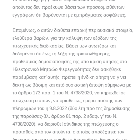
αιτούντος δεν προέκυψε βάσει των προσκομισθέντων
εγγράφων ότι βαρύνονται με εμπράγματες ασφάλειες.
Επομένως, ο αιτών διαθέτει επαρκή περιουσιακά στοιχεία,
ελεύθερα βαρών, για την κάλυψη των εξόδων της
πτωχευτικής διαδικασίας. Βάσει των ανωτέρω και
δεδομένου ότι έως τη λήξη της τριακονθήμερης
προθεσμίας δημοσιοποίησης της υπό κρίση αίτησης στο
Ηλεκτρονικό Μητρώο Φερεγγυότητας δεν ασκήθηκε
παρέμβαση κατ’ αυτής, πρέπει η ένδικη αίτηση να γίνει
δεκτή ως βάσιμη και από ουσιαστική άποψη σύμφωνα με
το άρθρο 173 παρ. 1 του Ν. 4738/2020, να κηρυχθεί σε
πτώχευση ο αιτών, να ορισθεί ως ημέρα παύσης των
πληρωμών του η 9.8.2022 (δύο έτη προ της δημοσίευσης
της παρούσας-βλ. άρθρο 81 παρ. 2 εδαφ. γ’ του Ν.
4738/2020), να διορισθεί σύνδικος της πτώχευσης ο
προταθείς από τον αιτούντα, ο οποίος αποδέχτηκε τον
διορισμό του και να ορισθεί ο Ειρηνοδίκης Εισηγητής της