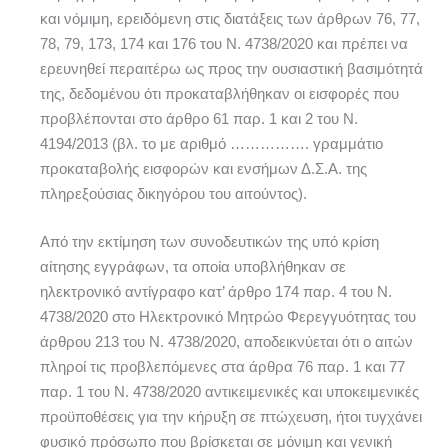
και νόμιμη, ερειδόμενη στις διατάξεις των άρθρων 76, 77,
78, 79, 173, 174 και 176 του Ν. 4738/2020 και πρέπει να
ερευνηθεί περαιτέρω ως προς την ουσιαστική βασιμότητά
της, δεδομένου ότι προκαταβλήθηκαν οι εισφορές που
προβλέπονται στο άρθρο 61 παρ. 1 και 2 του Ν.
4194/2013 (βλ. το με αριθμό ……………. γραμμάτιο
προκαταβολής εισφορών και ενσήμων Δ.Σ.Α. της
πληρεξούσιας δικηγόρου του αιτούντος).
Από την εκτίμηση των συνοδευτικών της υπό κρίση
αίτησης εγγράφων, τα οποία υποβλήθηκαν σε
ηλεκτρονικό αντίγραφο κατ’ άρθρο 174 παρ. 4 του Ν.
4738/2020 στο Ηλεκτρονικό Μητρώο Φερεγγυότητας του
άρθρου 213 του Ν. 4738/2020, αποδεικνύεται ότι ο αιτών
πληροί τις προβλεπόμενες στα άρθρα 76 παρ. 1 και 77
παρ. 1 του Ν. 4738/2020 αντικειμενικές και υποκειμενικές
προϋποθέσεις για την κήρυξη σε πτώχευση, ήτοι τυγχάνει
φυσικό πρόσωπο που βρίσκεται σε μόνιμη και γενική