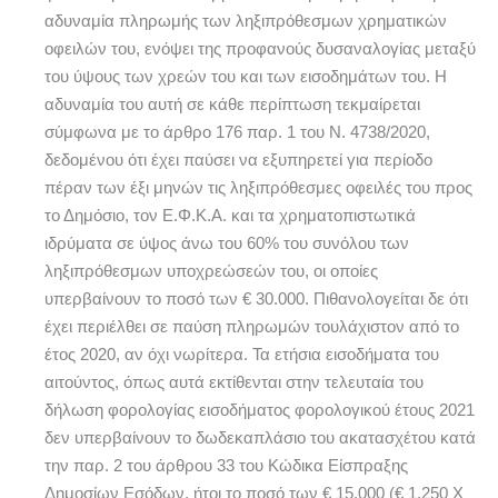
αδυναμία πληρωμής των ληξιπρόθεσμων χρηματικών
οφειλών του, ενόψει της προφανούς δυσαναλογίας μεταξύ
του ύψους των χρεών του και των εισοδημάτων του. Η
αδυναμία του αυτή σε κάθε περίπτωση τεκμαίρεται
σύμφωνα με το άρθρο 176 παρ. 1 του Ν. 4738/2020,
δεδομένου ότι έχει παύσει να εξυπηρετεί για περίοδο
πέραν των έξι μηνών τις ληξιπρόθεσμες οφειλές του προς
το Δημόσιο, τον Ε.Φ.Κ.Α. και τα χρηματοπιστωτικά
ιδρύματα σε ύψος άνω του 60% του συνόλου των
ληξιπρόθεσμων υποχρεώσεών του, οι οποίες
υπερβαίνουν το ποσό των € 30.000. Πιθανολογείται δε ότι
έχει περιέλθει σε παύση πληρωμών τουλάχιστον από το
έτος 2020, αν όχι νωρίτερα. Τα ετήσια εισοδήματα του
αιτούντος, όπως αυτά εκτίθενται στην τελευταία του
δήλωση φορολογίας εισοδήματος φορολογικού έτους 2021
δεν υπερβαίνουν το δωδεκαπλάσιο του ακατασχέτου κατά
την παρ. 2 του άρθρου 33 του Κώδικα Είσπραξης
Δημοσίων Εσόδων, ήτοι το ποσό των € 15.000 (€ 1.250 Χ