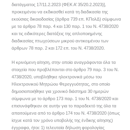
διατάγματος 17/11.2.2023 (ΦΕΚ Α’ 35/20.2.2023)],
προκειμένου να εκδικασθεί κατά τη διαδικασία της
εκούσιας δικαιοδοσίας (άρθρα 739 επ. ΚΠολΔ) σύμφωνα
με τα άρθρα 78 παρ. 4 και 130 παρ. 1 του Ν. 4738/2020
και τις ειδικότερες διατάξεις της απλοποιημένης
διαδικασίας πτωχεύσεων μικρού αντικειμένου των
άρθρων 78 παρ. 2 και 172 επ. του Ν. 4738/2020.
Η κρινόμενη αίτηση, στην οποία αναγράφονται όλα τα
στοιχεία που προβλέπονται στο άρθρο 79 παρ. 3 του Ν.
4738/2020, υποβλήθηκε ηλεκτρονικά μέσω του
Ηλεκτρονικού Μητρώου Φερεγγυότητας, στο οποίο
δημοσιοποιήθηκε για χρονικό διάστημα 30 ημερών
σύμφωνα με το άρθρο 173 παρ. 1 του Ν. 4738/2020 και
επισυνάφθηκαν σε αυτήν για το παραδεκτό της όλα τα
απαιτούμενα από το άρθρο 174 του Ν. 4738/2020 (όπως
ίσχυε κατά τον χρόνο υποβολής της ένδικης αίτησης)
έγγραφα, ήτοι: 1) τελευταία δήλωση φορολογίας