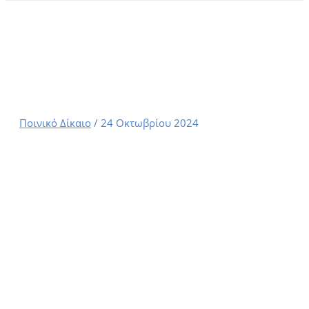
Σωματική Βλάβη: Τα Είδη και
οι Προβλεπόμενες Ποινές
Αρχική
Ποινικό Δίκαιο
Σωματική Βλάβη: Τα Είδη και οι Προβλεπόμενες Ποινές
Ποινικό Δίκαιο
/
24 Οκτωβρίου 2024