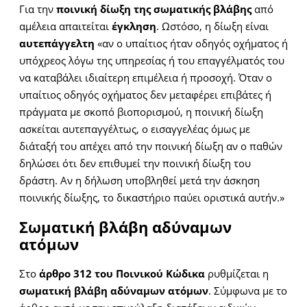
Για την
ποινική δίωξη της σωματικής βλάβης
από
αμέλεια απαιτείται
έγκληση
. Ωστόσο, η δίωξη είναι
αυτεπάγγελτη
«αν ο υπαίτιος ήταν οδηγός οχήματος ή
υπόχρεος λόγω της υπηρεσίας ή του επαγγέλματός του
να καταβάλει ιδιαίτερη επιμέλεια ή προσοχή. Όταν ο
υπαίτιος οδηγός οχήματος δεν μεταφέρει επιβάτες ή
πράγματα με σκοπό βιοπορισμού, η ποινική δίωξη
ασκείται αυτεπαγγέλτως, ο εισαγγελέας όμως με
διάταξή του απέχει από την ποινική δίωξη αν ο παθών
δηλώσει ότι δεν επιθυμεί την ποινική δίωξη του
δράστη. Αν η δήλωση υποβληθεί μετά την άσκηση
ποινικής δίωξης, το δικαστήριο παύει οριστικά αυτήν.»
Σωματική βλάβη αδύναμων
ατόμων
Στο
άρθρο 312 του Ποινικού Κώδικα
ρυθμίζεται η
σωματική βλάβη αδύναμων ατόμων
. Σύμφωνα με το