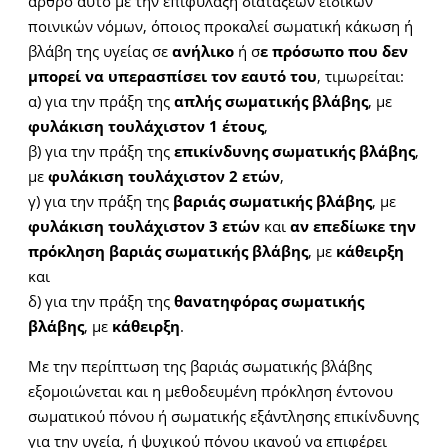
άρθρο αυτό με την επιφύλαξη διατάξεων ειδικών
ποινικών νόμων, όποιος προκαλεί σωματική κάκωση ή
βλάβη της υγείας σε
ανήλικο
ή σ
ε πρόσωπο που δεν
μπορεί να υπερασπίσει τον εαυτό του
, τιμωρείται:
α) για την πράξη της
απλής σωματικής βλάβης
, με
φυλάκιση τουλάχιστον 1 έτους
,
β) για την πράξη της
επικίνδυνης σωματικής βλάβης
,
με
φυλάκιση τουλάχιστον 2 ετών
,
γ) για την πράξη της
βαριάς σωματικής βλάβης
, με
φυλάκιση τουλάχιστον 3 ετών
και
αν επεδίωκε την
πρόκληση βαριάς σωματικής βλάβης
, με
κάθειρξη
και
δ) για την πράξη της
θανατηφόρας σωματικής
βλάβης
, με
κάθειρξη
.
Με την περίπτωση της βαριάς σωματικής βλάβης
εξομοιώνεται και η μεθοδευμένη πρόκληση έντονου
σωματικού πόνου ή σωματικής εξάντλησης επικίνδυνης
για την υγεία, ή ψυχικού πόνου ικανού να επιφέρει