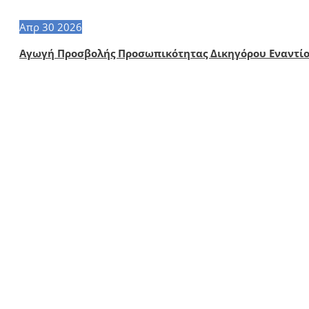
Απρ
30
2026
Αγωγή Προσβολής Προσωπικότητας Δικηγόρου Εναντίο