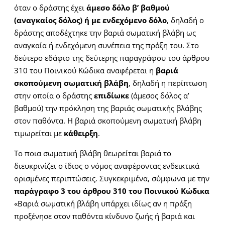
όταν ο δράστης έχει
άμεσο δόλο β’ βαθμού
(αναγκαίος δόλος) ή με ενδεχόμενο δόλο
, δηλαδή ο
δράστης αποδέχτηκε την βαριά σωματική βλάβη ως
αναγκαία ή ενδεχόμενη συνέπεια της πράξη του. Στο
δεύτερο εδάφιο της δεύτερης παραγράφου του άρθρου
310 του Ποινικού Κώδικα αναφέρεται η
βαριά
σκοπούμενη σωματική βλάβη
, δηλαδή η περίπτωση
στην οποία ο δράστης
επιδίωκε
(άμεσος δόλος α’
βαθμού) την πρόκληση της βαριάς σωματικής βλάβης
στον παθόντα. Η βαριά σκοπούμενη σωματική βλάβη
τιμωρείται με
κάθειρξη
.
Το ποια σωματική βλάβη θεωρείται βαριά το
διευκρινίζει ο ίδιος ο νόμος αναφέροντας ενδεικτικά
ορισμένες περιπτώσεις. Συγκεκριμένα, σύμφωνα με την
παράγραφο 3 του άρθρου 310 του Ποινικού Κώδικα
«Βαριά σωματική βλάβη υπάρχει ιδίως αν η πράξη
προξένησε στον παθόντα κίνδυνο ζωής ή βαριά και