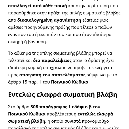
απαλλαγεί από κάθε ποινή
και στην περίπτωση που
παρασύρθηκε στην πράξη της απλής σωματικής βλάβης
από
δικαιολογημένη αγανάκτηση
εξαιτίας μιας
αμέσως προηγούμενης πράξης που τέλεσε ο παθών
εναντίον του ή ενώπιόν του και που ήταν ιδιαίτερα
σκληρή ή βάναυση.
Το αδίκημα της απλής σωματικής βλάβης μπορεί να
τελεστεί και
δια παραλείψεως
όταν ο δράστης έχει
ιδιαίτερη νομική υποχρέωση να προβεί σε ενέργεια
προς
αποτροπή του αποτελέσματος
σύμφωνα με το
άρθρο 15 παρ. 1 του
Ποινικού Κώδικα
.
Εντελώς ελαφρά σωματική βλάβη
Στο άρθρο
308 παράγραφος 1 εδάφιο β του
Ποινικού Κώδικα
προβλέπεται η
εντελώς ελαφρά
σωματική βλάβη
, η οποία συνιστά προνομιούχο
παραλλαγή της απλής σωματικής βλάβης και τιμωρείται