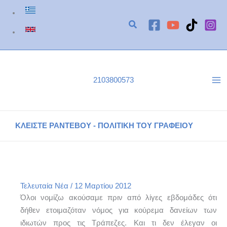
Μετάβαση
στο
περιεχόμενο
2103800573
ΚΛΕΙΣΤΕ ΡΑΝΤΕΒΟΥ - ΠΟΛΙΤΙΚΗ ΤΟΥ ΓΡΑΦΕΙΟΥ
Τα ψεύτικα τα λόγια τα μεγάλα
Αρχική
Τελευταία Νέα
Τα ψεύτικα τα λόγια τα μεγάλα
Τελευταία Νέα
/
12 Μαρτίου 2012
Όλοι νομίζω ακούσαμε πριν από λίγες εβδομάδες ότι
δήθεν ετοιμαζόταν νόμος για κούρεμα δανείων των
ιδιωτών προς τις Τράπεζες. Και τι δεν έλεγαν οι