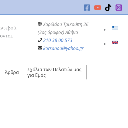
Χαριλάου Τρικούπη 26
αντεβού.
(3ος όροφος) Αθήνα
ονται.
210 38 00 573
korsanou@yahoo.gr
Σχόλια των Πελατών μας
Άρθρα
για Εμάς