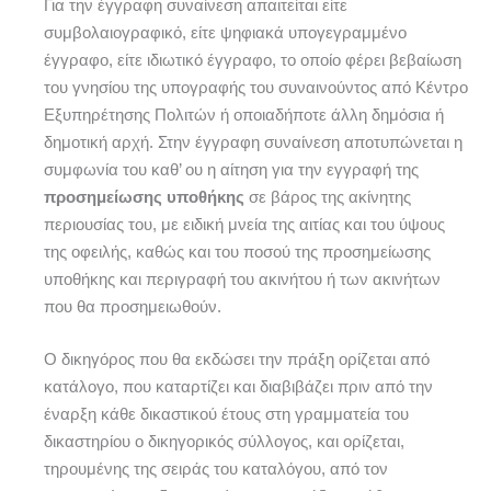
Για την έγγραφη συναίνεση απαιτείται είτε
συμβολαιογραφικό, είτε ψηφιακά υπογεγραμμένο
έγγραφο, είτε ιδιωτικό έγγραφο, το οποίο φέρει βεβαίωση
του γνησίου της υπογραφής του συναινούντος από Κέντρο
Εξυπηρέτησης Πολιτών ή οποιαδήποτε άλλη δημόσια ή
δημοτική αρχή. Στην έγγραφη συναίνεση αποτυπώνεται η
συμφωνία του καθ’ ου η αίτηση για την εγγραφή της
προσημείωσης υποθήκης
σε βάρος της ακίνητης
περιουσίας του, με ειδική μνεία της αιτίας και του ύψους
της οφειλής, καθώς και του ποσού της προσημείωσης
υποθήκης και περιγραφή του ακινήτου ή των ακινήτων
που θα προσημειωθούν.
Ο δικηγόρος που θα εκδώσει την πράξη ορίζεται από
κατάλογο, που καταρτίζει και διαβιβάζει πριν από την
έναρξη κάθε δικαστικού έτους στη γραμματεία του
δικαστηρίου ο δικηγορικός σύλλογος, και ορίζεται,
τηρουμένης της σειράς του καταλόγου, από τον