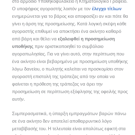
στο αρμόδιο Υποθηκοφυλακείο ή Κτηματολογικό Γραφείο.
Ο υποψήφιος αγοραστής λοιπόν με τον
έλεγχο τίτλων
ενημερώνεται για το βάρος και αποφασίζει αν και πότε θα
γίνει η άρση της προσημείωσης. Κατά λογική σκέψη κάθε
αγοραστής επιθυμεί να αποκτήσει ένα ακίνητο καθαρό
από βάρη και θέλει να
εξαλειφθεί η προσημείωση
υποθήκης
πριν οριστικοποιηθεί το συμβόλαιο
αγοραπωλησίας. Για να γίνει αυτό, στην περίπτωση που
ένα ακίνητο είναι βεβαρημένο με προσημείωση υποθήκης
λόγω δανείου, ο πωλητής καλείται να προσκομίσει στον
αγοραστή επιστολή της τράπεζας από την οποία να
φαίνεται η πρόθεση της τράπεζας να άρει την
προσημείωση σε περίπτωση εξόφλησης της οφειλής προς
αυτήν.
Συμπερασματικά, η ύπαρξη εμπραγμάτων βαρών πάνω
σε ένα ακίνητο δεν αποτελεί αποθαρρυντικό λόγο
μεταβίβασής του. Η τελευταία είναι απολύτως εφικτή στα