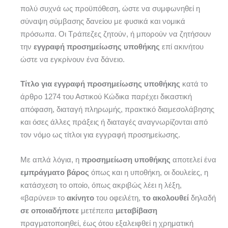
πολύ συχνά ως προϋπόθεση, ώστε να συμφωνηθεί η
σύναψη σύμβασης δανείου με φυσικά και νομικά
πρόσωπα. Οι Τράπεζες ζητούν, ή μπορούν να ζητήσουν
την
εγγραφή προσημείωσης υποθήκης
επί ακινήτου
ώστε να εγκρίνουν ένα δάνειο.
Τίτλο για εγγραφή προσημείωσης υποθήκης
κατά το
άρθρο 1274 του Αστικού Κώδικα παρέχει δικαστική
απόφαση, διαταγή πληρωμής, πρακτικό διαμεσολάβησης
και όσες άλλες πράξεις ή διαταγές αναγνωρίζονται από
τον νόμο ως τίτλοι για εγγραφή προσημείωσης.
Με απλά λόγια, η
προσημείωση υποθήκης
αποτελεί ένα
εμπράγματο βάρος
όπως και η υποθήκη, οι δουλείες, η
κατάσχεση το οποίο, όπως ακριβώς λέει η λέξη,
«βαρύνει» το
ακίνητο
του οφειλέτη,
το ακολουθεί
δηλαδή
σε οποιαδήποτε
μετέπειτα
μεταβίβαση
πραγματοποιηθεί, έως ότου εξαλειφθεί η χρηματική