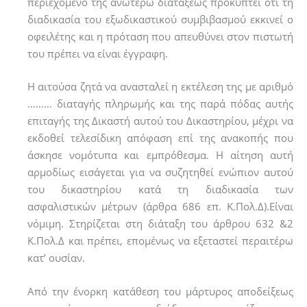
περιεχόµενο της ανωτέρω διατάξεως προκύπτει ότι τη
διαδικασία του εξωδικαστικού συµβιβασµού εκκινεί ο
οφειλέτης και η πρόταση που απευθύνει στον πιστωτή
του πρέπει να είναι έγγραφη.
Η αιτούσα ζητά να ανασταλεί η εκτέλεση της µε αριθµό
……… διαταγής πληρωµής και της παρά πόδας αυτής
επιταγής της Δικαστή αυτού του Δικαστηρίου, µέχρι να
εκδοθεί τελεσίδικη απόφαση επί της ανακοπής που
άσκησε νοµότυπα και εµπρόθεσµα. Η αίτηση αυτή
αρµοδίως εισάγεται για να συζητηθεί ενώπιον αυτού
του δικαστηρίου κατά τη διαδικασία των
ασφαλιστικών µέτρων (άρθρα 686 επ. Κ.Πολ.Δ).Είναι
νόµιµη. Στηρίζεται στη διάταξη του άρθρου 632 &2
Κ.Πολ.Δ και πρέπει, εποµένως να εξεταστεί περαιτέρω
κατ’ ουσίαν.
Από την ένορκη κατάθεση του µάρτυρος αποδείξεως