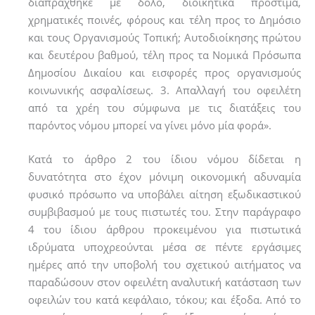
διαπράχθηκε µε δόλο, διοικητικά πρόστιµα,
χρηµατικές ποινές, φόρους και τέλη προς το Δηµόσιο
και τους Οργανισµούς Τοπική; Αυτοδιοίκησης πρώτου
και δευτέρου βαθµού, τέλη προς τα Νοµικά Πρόσωπα
Δηµοσίου Δικαίου και εισφορές προς οργανισµούς
κοινωνικής ασφαλίσεως. 3. Απαλλαγή του οφειλέτη
από τα χρέη του σύµφωνα µε τις διατάξεις του
παρόντος νόµου µπορεί να γίνει µόνο µία φορά».
Κατά το άρθρο 2 του ίδιου νόµου δίδεται η
δυνατότητα στο έχον µόνιµη οικονοµική αδυναµία
φυσικό πρόσωπο να υποβάλει αίτηση εξωδικαστικού
συµβιβασµού µε τους πιστωτές του. Στην παράγραφο
4 του ίδιου άρθρου προκειµένου για πιστωτικά
ιδρύµατα υποχρεούνται µέσα σε πέντε εργάσιµες
ηµέρες από την υποβολή του σχετικού αιτήµατος να
παραδώσουν στον οφειλέτη αναλυτική κατάσταση των
οφειλών του κατά κεφάλαιο, τόκου; και έξοδα. Από το