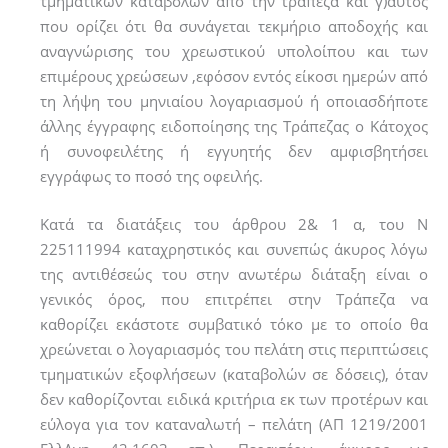
τµηµατικών καταβολών από την τράπεζα και γ)αυτός
που ορίζει ότι θα συνάγεται τεκµήριο αποδοχής και
αναγνώρισης του χρεωστικού υπολοίπου και των
επιµέρους χρεώσεων ,εφόσον εντός είκοσι ηµερών από
τη λήψη του µηνιαίου λογαριασµού ή οποιασδήποτε
άλλης έγγραφης ειδοποίησης της Τράπεζας ο Κάτοχος
ή συνοφειλέτης ή εγγυητής δεν αµφισβητήσει
εγγράφως το ποσό της οφειλής.
Κατά τα διατάξεις του άρθρου 2& 1 α, του Ν
225111994 καταχρηστικός και συνεπώς άκυρος λόγω
της αντιθέσεώς του στην ανωτέρω διάταξη είναι ο
γενικός όρος, που επιτρέπει στην Τράπεζα να
καθορίζει εκάστοτε συμβατικό τόκο με το οποίο θα
χρεώνεται ο λογαριασμός του πελάτη στις περιπτώσεις
τμηματικών εξοφλήσεων (καταβολών σε δόσεις), όταν
δεν καθορίζονται ειδικά κριτήρια εκ των προτέρων και
εύλογα για τον καταναλωτή – πελάτη (ΑΠ 1219/2001