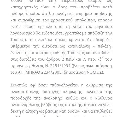
ΕλλΔνη 42.1603 επ.). Περαιτέρω, άκυρος ως
καταχρηστικός είναι ο όρος που προβλέπει κατά
πλάσμα δικαίου ότι θα συνάγεται τεκμήριο αποδοχής
και αναγνώριση του χρεωστικού υπολοίπου, εφόσον
εντός είκοσι ημερών από τη λήψη του μηνιαίου
λογαριασμού θα ειδοποιήσει γραπτώς με απόδειξη την
Τράπεζα. ο ανωτέρω όρκος κρίνεται ότι δεσμεύει
υπέρμετρα την αιτούσα ως καταναλωτή – πελάτη,
έναντι της πιστώτριας καθ’ ής Τράπεζας και αντιβαίνει
στις διατάξεις του άρθρου 2 &&6 και 7, περ. κζ΄ του
προαναφερθέντος Ν. 2251/1994 (βλ. ως άνω απόφαση
του ΑΠ, ΜΠΡΑΘ 2234/2005, δημοσίευση ΝΟΜΟΣ).
Συνεπώς, εφ’ όσον πιθανολογείται η ακύρωση της
ανακοπτόμενης διαταγής πληρωμής συνεπεία της
παραδοχής της ανακοπής, καθώς και ο κίνδυνος
ανεπανόρθωτης βλάβηας της αιτούσης, πρέπει να γίνει
δεκτή η αίτηση ως βάσιμη κατ’ ουσίαν και να επιβληθεί