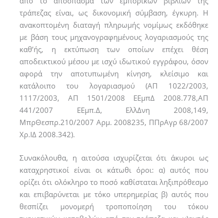
από το απόσπασµα των εµπορικών βιβλίων της
τράπεζας είναι, ως δικονοµική σύµβαση, έγκυρη. Η
ανακοπτοµένη διαταγή πληρωµής νοµίµως εκδόθηκε
µε βάση τους µηχανογραφηµένους λογαριασµούς της
καθ’ής, η εκτύπωση των οποίων επέχει θέση
αποδεικτικού µέσου µε ισχύ ιδωτικού εγγράφου, όσον
αφορά την αποτυπωµένη κίνηση, κλείσιµο και
κατάλοιπο του λογαριασµού (ΑΠ 1022/2003,
1117/2003, ΑΠ 1501/2008 ΕΕµπΔ 2008.778,ΑΠ
441/2007 ΕΕµπ.Δ, ΕλλΔνη 2008,149,
ΜπρΘεσπρ.210/2007 Αρµ. 2008235, ΠΠρΑγρ 68/2007
Χρ.ΙΔ 2008.342).
Συνακόλουθα, η αιτούσα ισχυρίζεται ότι άκυροι ως
καταχρηστικοί είναι οι κάτωθι όροι: α) αυτός που
ορίζει ότι ολόκληρο το ποσό καθίσταται ληξιπρόθεσµο
και επιβαρύνεται µε τόκο υπερηµερίας β) αυτός που
θεσπίζει µονοµερή τροποποίηση του τόκου