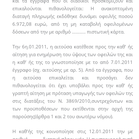
και τα έγγραφα που οι διάδικοι προσκοµίζουν και
επικαλούνται πιθανολογείται: Η ανακοπτοµένη
διαταγή πληρωµής εκδόθηκε δυνάµει οφειλής ποσού
6.972,08 ευρώ, από τη µη καταβολή οφειλοµένων
δόσεων από την µε αριθµό ……….. πιστωτική κάρτα.
Την 6η.01.2011, η αιτούσα κατέθεσε προς την καθ’ ής
αίτηση για ενημέρωση του ύψους των οφειλών της και
η καθ’ ής της το γνωστοποίησε με το από 7.01.2011
έγγραφο (σχ. αιτούσης με αρ. 5). Από τα έγγραφα, που
η αιτούσα επικαλείται και προσάγει δεν
πιθανολογείται ότι έχει υποβάλει προς την καθ’ ής
γραπτή αίτηση με πρόταση υπαγωγής των οφειλών της
στις διατάξεις του Ν. 3869/2010,συντρεχόντων και
των προϋποθέσεων που εκτίθενται στην αρχή της
παρούσης(άρθρα 1 και 2 του ανωτέρω νόµου).
Η καθ’ής της κοινοποίησε στις 12.01.2011 την µε