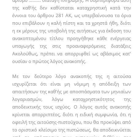
αριθµό ………. διαταγή πληρωµής. Η συµπεριφορά αυτή
της καθ’ής δεν καθίσταται καταχρηστική κατά την
έννοια του άρθρου 281 ΑΚ, ως υπερβαίνουσα τα όρια
που επιβάλουν η καλή πίστη και τα χρηστά ήθη, διότι
η εκ µέρους της υποβολή της αιτήσεως για έκδοση του
ανακοπτοµένου τίτλου προηγήθηκε κάθε ενέργειας
υπαγωγής της στις προαναφερόµενες διατάξεις
Ακολούθως, πρέπει να απορριφθεί ως αβάσιµος κατ’
ουσίαν ο πρώτος λόγος ανακοπής.
Με τον δεύτερο λόγο ανακοπής της η αιτούσα
ισχυρίζεται ότι είναι µη νόµιµη η απόδειξη των
απαιτήσεων της καθ’ής µε αποσπάσµατα των µηνιαίων
λογαριασµών, λόγω καταχρηστικότητος της
αποδεικτικής τους ισχύος. Ο λόγος αυτός ανακοπής
κρίνεται απορριπτέος, διότι η ειδική συµφωνία, ότι η
οφειλή της αιτούσης-πιστούχου, που θα προκύψει από
το οριστικό κλείσιµο της πιστώσεως, θα αποδεικνύεται