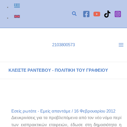
Μετάβαση
στο
περιεχόμενο
2103800573
ΚΛΕΙΣΤΕ ΡΑΝΤΕΒΟΥ - ΠΟΛΙΤΙΚΗ ΤΟΥ ΓΡΑΦΕΙΟΥ
Νεα Δεδομενα για τις Εισπρακτικές Εταιρείες
Αρχική
Εσείς ρωτάτε - Εμείς απαντάμε
Νεα Δεδομενα για τις Εισπρακτικές Εταιρείες
Εσείς ρωτάτε - Εμείς απαντάμε
/
16 Φεβρουαρίου 2012
Διευκρινίσεις για τα προβλεπόμενα από τον νέο νόμο περί
των εισπρακτικών εταιρειών, έδωσε στη δημοσιότητα η