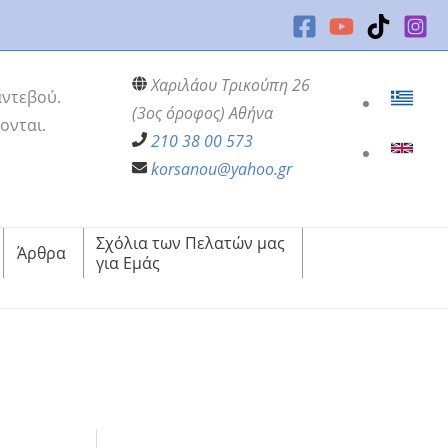
Χαριλάου Τρικούπη 26
αντεβού.
(3ος όροφος) Αθήνα
ονται.
210 38 00 573
korsanou@yahoo.gr
Σχόλια των Πελατών μας
Άρθρα
για Εμάς