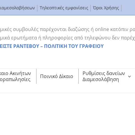
Διαμεσολαβήσεων
Τηλεοπτικές εμφανίσεις
Όροι Χρήσης
μικές συμβουλές παρέχονται διαζώσης ή online κατόπιν ρ
μικά ερωτήματα ή πληροφορίες από τηλεφώνου δεν παρέχ
ΕΙΣΤΕ ΡΑΝΤΕΒΟΥ – ΠΟΛΙΤΙΚΗ ΤΟΥ ΓΡΑΦΕΙΟΥ
καιο Ακινήτων
Ρυθμίσεις δανείων
Ποινικό Δίκαιο
οραπωλησίες
Διαμεσολάβηση
Κ.Α. έως €50.000,00