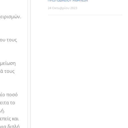
ΠΡΩΤΟΔΙΚΕΙΟΥ ΑΘΗΝΩΝ
24 Οκτωβρίου 2023
χειρισμών.
που τους
 μείωση
κά τους
αίο ποσό
ειτα το
λή.
επείς και
για διπλή