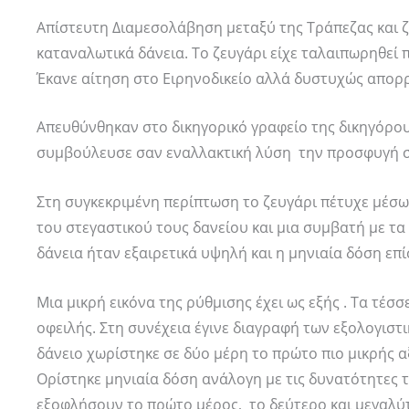
Απίστευτη Διαμεσολάβηση μεταξύ της Τράπεζας και 
καταναλωτικά δάνεια. Το ζευγάρι είχε ταλαιπωρηθεί 
Έκανε αίτηση στο Ειρηνοδικείο αλλά δυστυχώς απορ
Απευθύνθηκαν στο δικηγορικό γραφείο της δικηγόρο
συμβούλευσε σαν εναλλακτική λύση την προσφυγή σ
Στη συγκεκριμένη περίπτωση το ζευγάρι πέτυχε μέσ
του στεγαστικού τους δανείου και μια συμβατή με τ
δάνεια ήταν εξαιρετικά υψηλή και η μηνιαία δόση επ
Μια μικρή εικόνα της ρύθμισης έχει ως εξής . Τα τέ
οφειλής. Στη συνέχεια έγινε διαγραφή των εξολογιστ
δάνειο χωρίστηκε σε δύο μέρη το πρώτο πιο μικρής α
Ορίστηκε μηνιαία δόση ανάλογη με τις δυνατότητες τ
εξοφλήσουν το πρώτο μέρος, το δεύτερο και μεγαλύτε