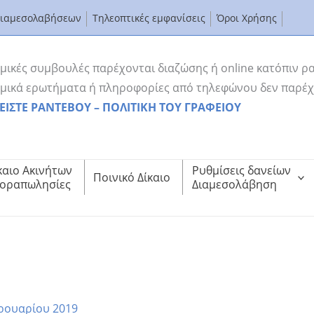
Διαμεσολαβήσεων
Τηλεοπτικές εμφανίσεις
Όροι Χρήσης
μικές συμβουλές παρέχονται διαζώσης ή online κατόπιν ρ
μικά ερωτήματα ή πληροφορίες από τηλεφώνου δεν παρέχ
ΕΙΣΤΕ ΡΑΝΤΕΒΟΥ – ΠΟΛΙΤΙΚΗ ΤΟΥ ΓΡΑΦΕΙΟΥ
καιο Ακινήτων
Ρυθμίσεις δανείων
Ποινικό Δίκαιο
οραπωλησίες
Διαμεσολάβηση
ΑΡΑΣΤΑΤΡΙΑ ΤΗΝ ΑΝΝΑ ΚΟΡΣΑΝΟΥ
ΟΜΙΚΗ ΠΑΡΑΣΤΑΤΡΙΑ ΤΗΝ ΑΝΝΑ ΚΟΡΣΑΝΟΥ
ρουαρίου 2019