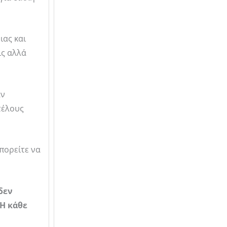
ιας και
ις αλλά
αν
τέλους
πορείτε να
δεν
 Η κάθε