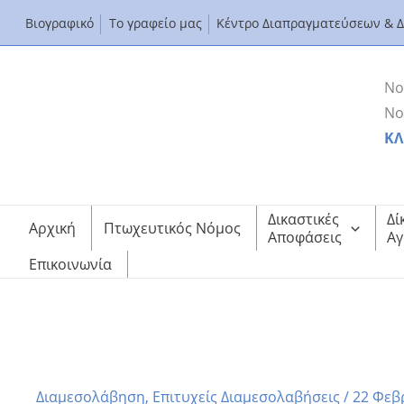
Μετάβαση
Βιογραφικό
Το γραφείο μας
Κέντρο Διαπραγματεύσεων & 
στο
περιεχόμενο
Νο
Νο
ΚΛ
Δικαστικές
Δί
Αρχική
Πτωχευτικός Νόμος
Αποφάσεις
Αγ
Επικοινωνία
ΕΞΑΙΡΕΤΙΚΗ ΤΡΑΠΕΖΙΚΗ ΔΙΑΜΕΣΟΛΑΒΗΣΗ ΜΕ ΝΟΜΙΚΗ Π
Αρχική
Διαμεσολάβηση
ΕΞΑΙΡΕΤΙΚΗ ΤΡΑΠΕΖΙΚΗ ΔΙΑΜΕΣΟΛΑΒΗΣΗ ΜΕ Ν
Διαμεσολάβηση
,
Επιτυχείς Διαμεσολαβήσεις
/
22 Φεβ