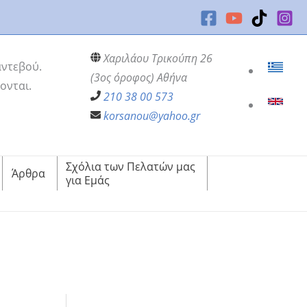
Χαριλάου Τρικούπη 26
αντεβού.
(3ος όροφος) Αθήνα
ονται.
210 38 00 573
korsanou@yahoo.gr
Σχόλια των Πελατών μας
Άρθρα
για Εμάς