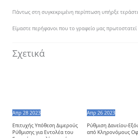
Πάντως στη συγκεκριμένη περίπτωση υπήρξε τεράστι
Είμαστε περήφανοι που το γραφείο μας πρωτοστατεί 
Σχετικά
Απρ
28
2023
Απρ
26
2023
Επιτυχής Υπόθεση Διμερούς
Ρύθμιση Δανείου-Εξ
Ρύθμισης για Εντολέα του
από Κληρονόμους Οφ