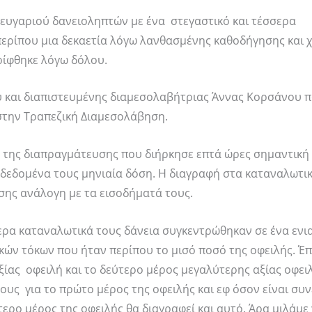
ζευγαριού δανειοληπτών με ένα στεγαστικό και τέσσερα
περίπου μια δεκαετία λόγω λανθασμένης καθοδήγησης και 
ρίφθηκε λόγω δόλου.
υ και διαπιστευμένης διαμεσολαβήτριας Άννας Κορσάνου 
την Τραπεζική Διαμεσολάβηση.
ω της διαπραγμάτευσης που διήρκησε επτά ώρες σημαντική
α δεδομένα τους μηνιαία δόση. Η διαγραφή στα καταναλωτι
ίσης ανάλογη με τα εισοδήματά τους.
σσερα καταναλωτικά τους δάνεια συγκεντρώθηκαν σε ένα ενι
ικών τόκων που ήταν περίπου το μισό ποσό της οφειλής. Έπ
ξίας οφειλή και το δεύτερο μέρος μεγαλύτερης αξίας οφει
ους για το πρώτο μέρος της οφειλής και εφ όσον είναι συν
ρο μέρος της οφειλής θα διαγραφεί και αυτό. Άρα μιλάμε 