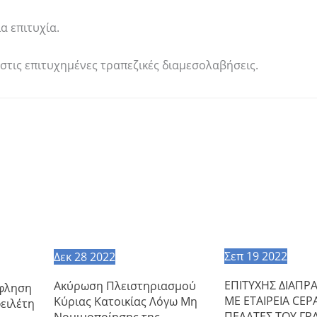
α επιτυχία.
στις επιτυχημένες τραπεζικές διαμεσολαβήσεις.
Σεπ
19
2022
Δεκ
28
2022
ΕΠΙΤΥΧΗΣ ΔΙΑΠΡ
Ακύρωση Πλειστηριασμού
όφληση
ΜΕ ΕΤΑΙΡΕΙΑ CEPA
Κύριας Κατοικίας Λόγω Μη
ειλέτη
ΠΕΛΑΤΕΣ ΤΟΥ ΓΡ
Νομιμοποίησης της