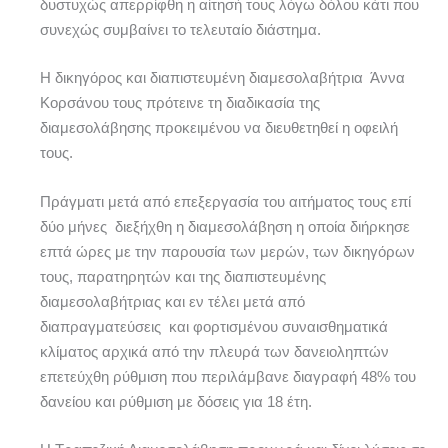
δυστυχώς απερρίφθη η αίτησή τους λόγω δόλου κάτι που
συνεχώς συμβαίνει το τελευταίο διάστημα.
Η δικηγόρος και διαπιστευμένη διαμεσολαβήτρια Άννα
Κορσάνου τους πρότεινε τη διαδικασία της
διαμεσολάβησης προκειμένου να διευθετηθεί η οφειλή
τους.
Πράγματι μετά από επεξεργασία του αιτήματος τους επί
δύο μήνες διεξήχθη η διαμεσολάβηση η οποία διήρκησε
επτά ώρες με την παρουσία των μερών, των δικηγόρων
τους, παρατηρητών και της διαπιστευμένης
διαμεσολαβήτριας και εν τέλει μετά από
διαπραγματεύσεις και φορτισμένου συναισθηματικά
κλίματος αρχικά από την πλευρά των δανειοληπτών
επετεύχθη ρύθμιση που περιλάμβανε διαγραφή 48% του
δανείου και ρύθμιση με δόσεις για 18 έτη.