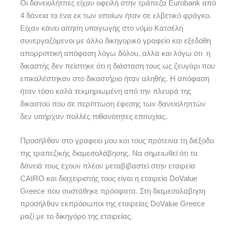
Οι δανειολήτπες είχαν οφειλή στην τράπεζα Eurobank από
4 δάνεια το ένα εκ των οποίων ήταν σε ελβετικό φράγκο.
Είχαν κάνει αίτηση υπαγωγής στο νόμο Κατσέλη
συνεργαζόμενοι με άλλο δικηγορικό γραφείο και εξεδόθη
απορριπτική απόφαση λόγω δόλου, αλλά και λόγω ότι η
δικαστής δεν πείστηκε ότι η διάσταση τους ως ζευγάρι που
επικαλέστηκαν στο δικαστήριο ήταν αληθής. Η απόφαση
ήταν τόσο καλά τεκμηριωμένη από την πλευρά της
δικαστού που σε περίπτωση έφεσης των δανειοληπτών
δεν υπήρχαν πολλές πιθανότητες επιτυχίας.
Προσήλθαν στο γραφείο μου και τους πρότεινα τη διέξοδο
της τραπεζικής διαμεσολάβησης. Να σημειωθεί ότι τα
δάνειά τους έχουν πλέον μεταβιβαστεί στην εταιρεία
CAIRO και διαχειριστής τους είναι η εταιρεία DoValue
Greece που συστάθηκε πρόσφατα. Στη διαμεσολάβηση
προσήλθαν εκπρόσωποι της εταιρείας DoValue Greece
μαζί με το δικηγόρο της εταιρείας.